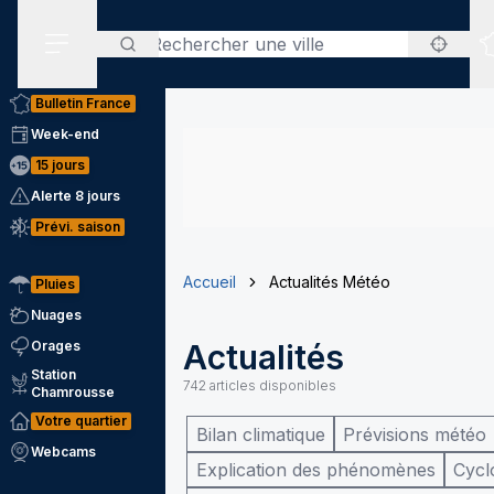
Rechercher
Menu secondaire
Bulletin France
Week-end
15 jours
Alerte 8 jours
Prévi. saison
Accueil
Actualités Météo
Pluies
Nuages
Orages
Actualités
Station
742
articles disponibles
Chamrousse
Votre quartier
Bilan climatique
Prévisions météo
Webcams
Explication des phénomènes
Cycl