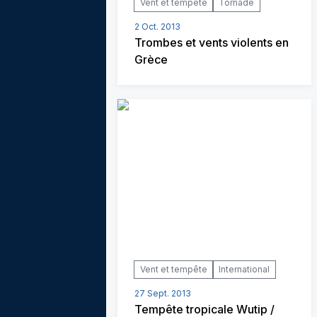
Vent et tempête
Tornade
2 Oct. 2013
Trombes et vents violents en
Grèce
Vent et tempête
International
27 Sept. 2013
Tempête tropicale Wutip /