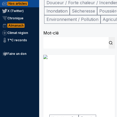
Douceur / Forte chaleur / Incendie
Nos articles
Inondation
Sécheresse
Poussièr
X (Twitter)
Chronique
Environnement / Pollution
Agricul
Almanach
Mot-clé
Climat région
T°C records
Faire un don