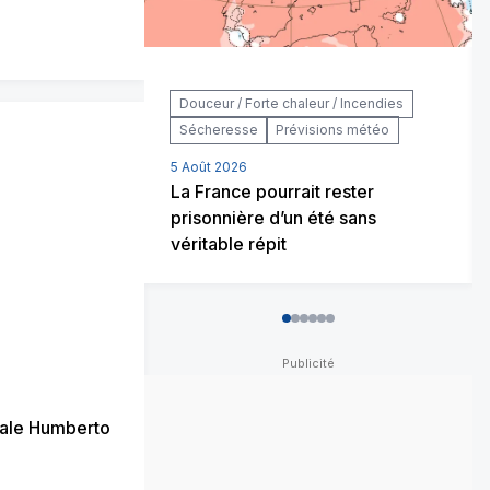
Douceur / Forte chaleur / Incendies
Sécheresse
Prévisions météo
5 Août 2026
La France pourrait rester
prisonnière d’un été sans
véritable répit
0
1
2
3
4
5
ale Humberto