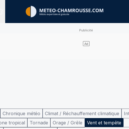
Sites expertisés
Chronique météo
Climat / Réchauffement climatique
In
one tropical
Tornade
Orage / Grêle
Vent et tempête