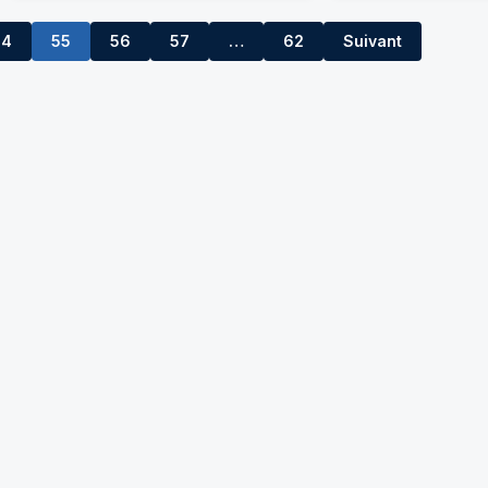
54
55
56
57
…
62
Suivant
58