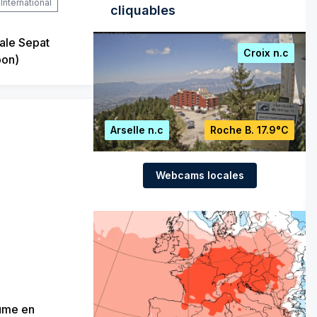
International
cliquables
ale Sepat
Croix
n.c
pon)
Arselle
n.c
Roche B.
17.9°C
Webcams locales
ume en