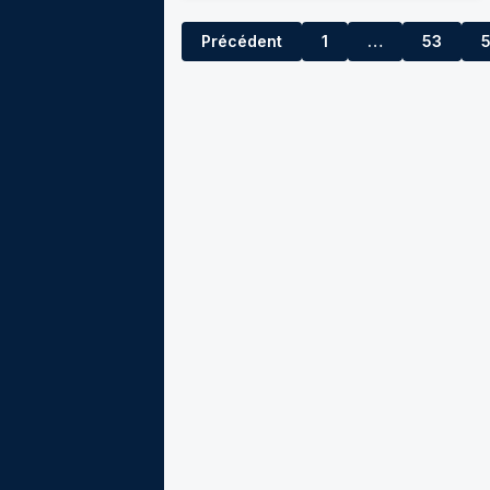
Précédent
1
…
53
52