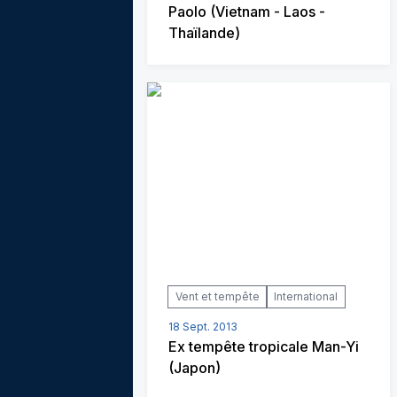
Paolo (Vietnam - Laos -
Thaïlande)
Vent et tempête
International
18 Sept. 2013
Ex tempête tropicale Man-Yi
(Japon)