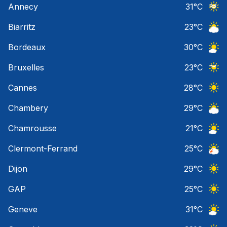
Annecy
31
°C
Ciel 
Biarritz
23
°C
Ciel 
Bordeaux
30
°C
Ciel 
Bruxelles
23
°C
Ciel 
Cannes
28
°C
Ciel 
Chambery
29
°C
Ciel 
Chamrousse
21
°C
Ciel 
Clermont-Ferrand
25
°C
Orage
Dijon
29
°C
Ciel 
GAP
25
°C
Ciel 
Geneve
31
°C
Ciel 