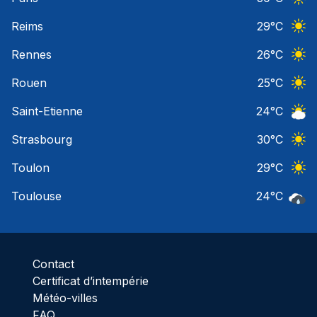
Ciel 
Reims
29
°C
Ciel 
Rennes
26
°C
Ciel 
Rouen
25
°C
Ciel 
Saint-Etienne
24
°C
Ciel 
Strasbourg
30
°C
Ciel 
Toulon
29
°C
Ciel 
Toulouse
24
°C
Pluie
Contact
Certificat d’intempérie
Météo-villes
FAQ