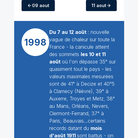
09 aout
11 aout
Du 7 au 12 août
: nouvelle
vague de chaleur sur toute la
1998
France - la canicule atteint
des sommets
les 10 et 11
août
où l'on dépasse 35° sur
quasiment tout le pays - les
valeurs maximales mesurées
sont de 41° à Decize et 40°5
à Clamecy (Nièvre), 39° à
Auxerre, Troyes et Metz, 38°
au Mans, Orléans, Nevers,
Clermont-Ferrand, 37° à
Paris, Beauvais…certains
records datant du
mois
d'août 1911
sont battus - on