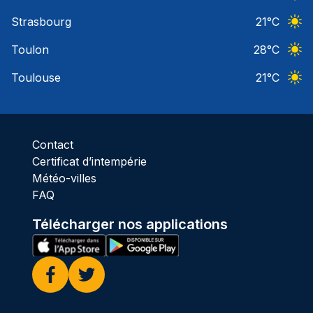
Ciel 
Strasbourg
21
°C
Ciel 
Toulon
28
°C
Ciel 
Toulouse
21
°C
Ciel 
Contact
Certificat d’intempérie
Météo-villes
FAQ
Télécharger nos applications
Facebook
Twitter