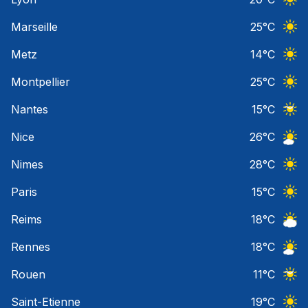
Ciel 
Marseille
25
°C
Ciel 
Metz
14
°C
Ciel 
Montpellier
25
°C
Ciel 
Nantes
15
°C
Ciel 
Nice
26
°C
Ciel 
Nimes
28
°C
Ciel 
Paris
15
°C
Ciel 
Reims
18
°C
Ciel 
Rennes
18
°C
Ciel 
Rouen
11
°C
Ciel 
Saint-Etienne
19
°C