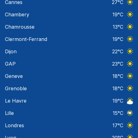
Cannes
27
°C
Ciel 
Chambery
19
°C
Ciel 
Chamrousse
13
°C
Ciel 
Clermont-Ferrand
19
°C
Ciel 
Dijon
22
°C
Ciel 
GAP
23
°C
Ciel 
Geneve
18
°C
Ciel 
Grenoble
18
°C
Ciel 
Le Havre
19
°C
Ciel 
Lille
15
°C
Ciel 
Londres
17
°C
Ciel 
Lyon
20
°C