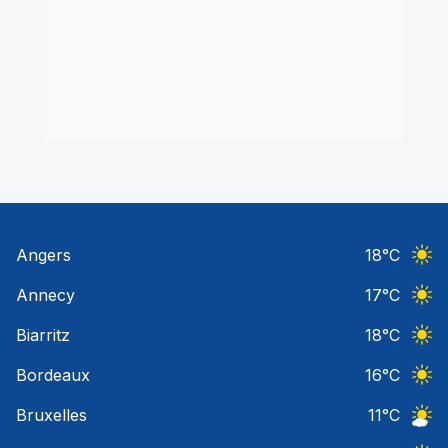
Angers
18
°C
Ciel 
Annecy
17
°C
Ciel 
Biarritz
18
°C
Ciel 
Bordeaux
16
°C
Ciel 
Bruxelles
11
°C
Ciel 