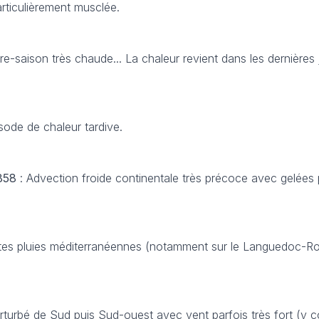
rticulièrement musclée.
ière-saison très chaude... La chaleur revient dans les dernières
sode de chaleur tardive.
1858
: Advection froide continentale très précoce avec gelées
rtes pluies méditerranéennes (notamment sur le Languedoc-Rou
erturbé de Sud puis Sud-ouest avec vent parfois très fort (y c