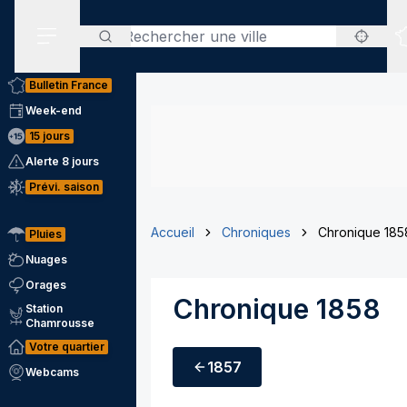
Rechercher
Menu secondaire
Bulletin France
Week-end
15 jours
Alerte 8 jours
Prévi. saison
Accueil
Chroniques
Chronique 185
Pluies
Nuages
Orages
Chronique 1858
Station
Chamrousse
Votre quartier
1857
Webcams