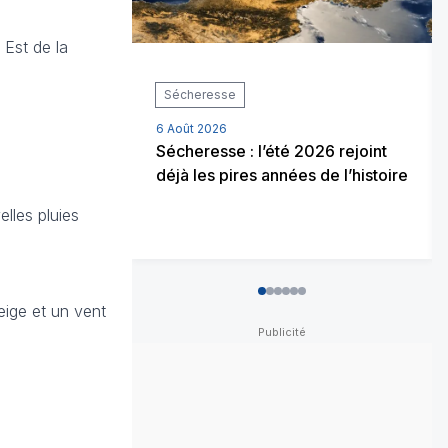
 Est de la
Sécheresse
6 Août 2026
Sécheresse : l’été 2026 rejoint
déjà les pires années de l’histoire
elles pluies
0
1
2
3
4
5
eige et un vent