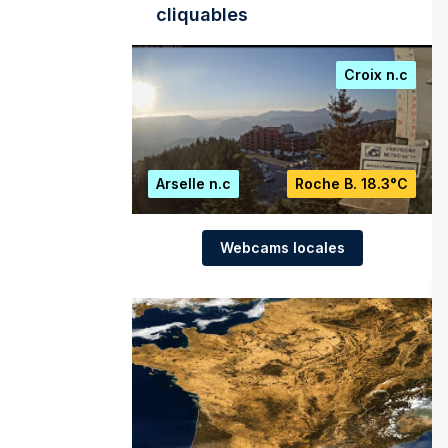
cliquables
Croix
n.c
Arselle
n.c
Roche B.
18.3°C
Webcams locales