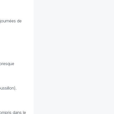
 journées de
 presque
ssillon).
ompris dans le