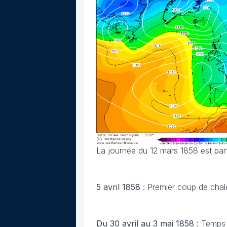
La journée du 12 mars 1858 est part
5 avril 1858
: Premier coup de chal
Du 30 avril au 3 mai 1858
: Temps