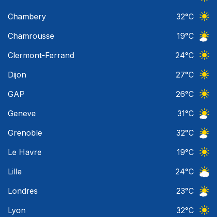
Ciel 
Chambery
32
°C
Ciel 
Chamrousse
19
°C
Ciel 
Clermont-Ferrand
24
°C
Ciel 
Dijon
27
°C
Ciel 
GAP
26
°C
Ciel 
Geneve
31
°C
Ciel 
Grenoble
32
°C
Ciel 
Le Havre
19
°C
Ciel 
Lille
24
°C
Ciel 
Londres
23
°C
Ciel 
Lyon
32
°C