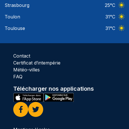
Ciel 
Strasbourg
25
°C
Ciel 
Toulon
31
°C
Ciel 
Toulouse
31
°C
Ciel 
Contact
Certificat d’intempérie
Météo-villes
FAQ
Télécharger nos applications
Facebook
Twitter