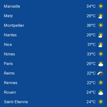
Ciel 
Marseille
34
°C
Ciel 
Metz
26
°C
Ciel 
Montpellier
38
°C
Ciel 
Nantes
26
°C
Ciel 
Nice
31
°C
Ciel 
Nimes
33
°C
Ciel 
Paris
26
°C
Ciel 
Reims
22
°C
Ciel 
Rennes
22
°C
Ciel 
Rouen
24
°C
Ciel 
Saint-Etienne
24
°C