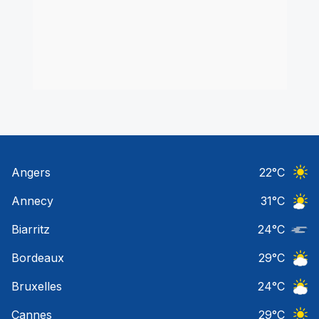
Angers
22
°C
Ciel 
Annecy
31
°C
Ciel 
Biarritz
24
°C
Nuage
Bordeaux
29
°C
Ciel 
Bruxelles
24
°C
Ciel 
Cannes
29
°C