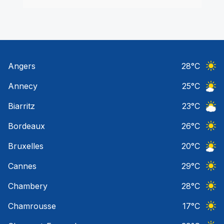
Angers
28
°C
Ciel 
Annecy
25
°C
Ciel 
Biarritz
23
°C
Ciel 
Bordeaux
26
°C
Ciel 
Bruxelles
20
°C
Ciel 
Cannes
29
°C
Ciel 
Chambery
28
°C
Ciel 
Chamrousse
17
°C
Ciel 