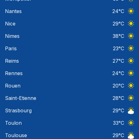
Ciel 
Nantes
24
°C
Ciel 
Nice
29
°C
Ciel 
Nimes
38
°C
Ciel 
Paris
23
°C
Ciel 
Reims
27
°C
Ciel 
Rennes
24
°C
Ciel 
Rouen
20
°C
Ciel 
Saint-Etienne
28
°C
Ciel 
Strasbourg
29
°C
Ciel 
Toulon
33
°C
Ciel 
Toulouse
29
°C