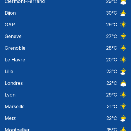
Clermont-Ferrand
29
°C
Ciel 
Dijon
30
°C
Ciel 
GAP
29
°C
Ciel 
Geneve
27
°C
Ciel 
Grenoble
28
°C
Ciel 
Le Havre
20
°C
Ciel 
Lille
23
°C
Ciel 
Londres
22
°C
Ciel 
Lyon
29
°C
Ciel 
Marseille
31
°C
Ciel 
Metz
22
°C
Ciel 
Montpellier
35
°C