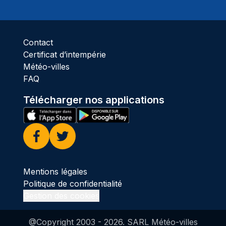
Ciel 
Contact
Certificat d’intempérie
Météo-villes
FAQ
Télécharger nos applications
Facebook
Twitter
Mentions légales
Politique de confidentialité
Gestion des cookies
@Copyright 2003 -
2026
. SARL Météo-villes