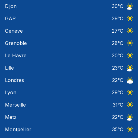
Ciel 
Dijon
30
°C
Ciel 
GAP
29
°C
Ciel 
Geneve
27
°C
Ciel 
Grenoble
28
°C
Ciel 
Le Havre
20
°C
Ciel 
Lille
23
°C
Ciel 
Londres
22
°C
Ciel 
Lyon
29
°C
Ciel 
Marseille
31
°C
Ciel 
Metz
22
°C
Ciel 
Montpellier
35
°C
Ciel 