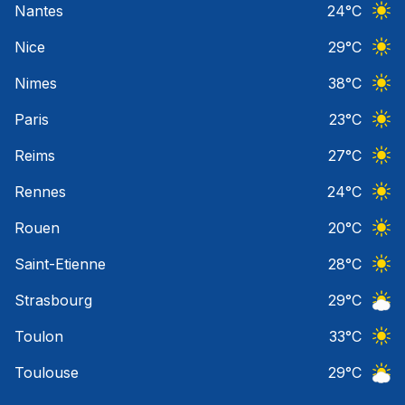
Nantes
24
°C
Ciel 
Nice
29
°C
Ciel 
Nimes
38
°C
Ciel 
Paris
23
°C
Ciel 
Reims
27
°C
Ciel 
Rennes
24
°C
Ciel 
Rouen
20
°C
Ciel 
Saint-Etienne
28
°C
Ciel 
Strasbourg
29
°C
Ciel 
Toulon
33
°C
Ciel 
Toulouse
29
°C
Ciel 