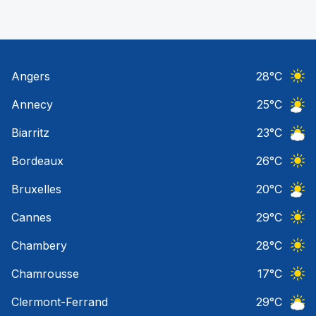
Angers
28
°C
Ciel 
Annecy
25
°C
Ciel 
Biarritz
23
°C
Ciel 
Bordeaux
26
°C
Ciel 
Bruxelles
20
°C
Ciel 
Cannes
29
°C
Ciel 
Chambery
28
°C
Ciel 
Chamrousse
17
°C
Ciel 
Clermont-Ferrand
29
°C