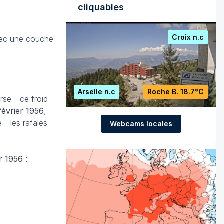
cliquables
Croix
n.c
avec une couche
Arselle
n.c
Roche B.
18.7°C
rse - ce froid
 février 1956
,
 - les rafales
Webcams locales
r 1956 :