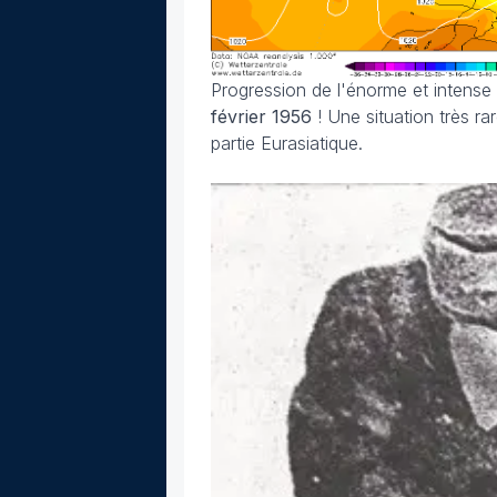
Progression de l'énorme et intense 
février 1956
! Une situation très ra
partie Eurasiatique.