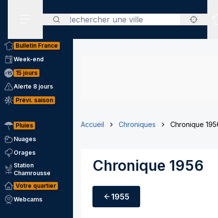
Rechercher
Menu secondaire
Bulletin France
Week-end
15 jours
Alerte 8 jours
Prévi. saison
Accueil
Chroniques
Chronique 195
Pluies
Nuages
Orages
Chronique 1956
Station
Chamrousse
Votre quartier
1955
Webcams