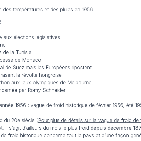
le des températures et des pluies en 1956
6
 aux élections législatives
ine
 de la Tunisie
rincesse de Monaco
nal de Suez mais les Européens ripostent
crasent la révolte hongroise
thon aux jeux olympiques de Melbourne.
, incarnée par Romy Schneider
née 1956 : vague de froid historique de février 1956, été 19
id du 20e siècle (
Pour plus de détails sur la vague de froid de 
, il s’agit d’ailleurs du mois le plus froid
depuis décembre 18
 de froid historique concerne tout le pays et d’une façon gén