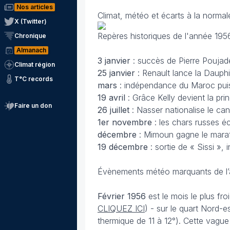
Nos articles
Climat, météo et écarts à la norma
X (Twitter)
Repères historiques de l'année 195
Chronique
Almanach
3 janvier
: succès de Pierre Poujade
Climat région
25 janvier
: Renault lance la Dauph
T°C records
mars
: indépendance du Maroc puis
19 avril
: Grâce Kelly devient la p
Faire un don
26 juillet
: Nasser nationalise le ca
1er novembre
: les chars russes é
décembre
: Mimoun gagne le mara
19 décembre
: sortie de « Sissi »
Évènements météo marquants de l’an
Février 1956
est le mois le plus fro
CLIQUEZ ICI
) - sur le quart Nord-est
thermique de 11 à 12°). Cette vague