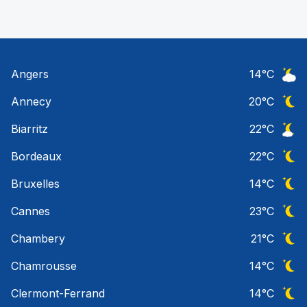
Angers
14
°C
Ciel 
Annecy
20
°C
Ciel 
Biarritz
22
°C
Ciel 
Bordeaux
22
°C
Ciel 
Bruxelles
14
°C
Ciel 
Cannes
23
°C
Ciel 
Chambery
21
°C
Ciel 
Chamrousse
14
°C
Ciel 
Clermont-Ferrand
14
°C