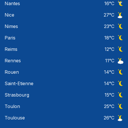
Nantes
16
°C
Ciel 
Nice
27
°C
Ciel 
Nimes
23
°C
Ciel 
Paris
18
°C
Ciel 
Reims
12
°C
Ciel 
Rennes
11
°C
Ciel 
Rouen
14
°C
Ciel 
Saint-Etienne
14
°C
Ciel 
Strasbourg
15
°C
Ciel 
Toulon
25
°C
Ciel 
Toulouse
26
°C
Ciel 