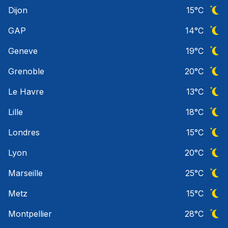
Ciel 
Dijon
15
°C
Ciel 
GAP
14
°C
Ciel 
Geneve
19
°C
Ciel 
Grenoble
20
°C
Ciel 
Le Havre
13
°C
Ciel 
Lille
18
°C
Ciel 
Londres
15
°C
Ciel 
Lyon
20
°C
Ciel 
Marseille
25
°C
Ciel 
Metz
15
°C
Ciel 
Montpellier
28
°C
Ciel 