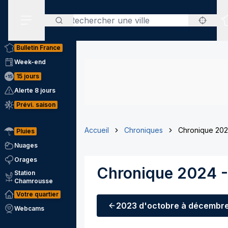
Rechercher
Menu secondaire
Bulletin France
Week-end
15 jours
Alerte 8 jours
Prévi. saison
Accueil
Chroniques
Chronique 202
Pluies
Nuages
Orages
Chronique 2024 -
Station
Chamrousse
Votre quartier
2023
d'octobre à décembr
Webcams