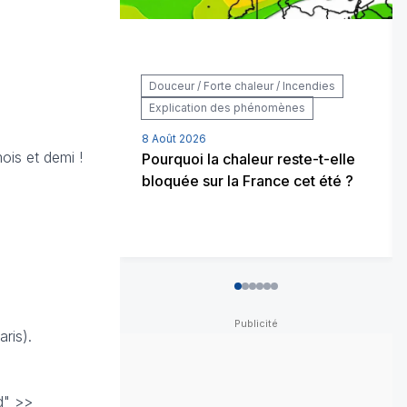
Douceur / Forte chaleur / Incendies
Explication des phénomènes
8 Août 2026
ois et demi !
Pourquoi la chaleur reste-t-elle
bloquée sur la France cet été ?
0
1
2
3
4
5
ris).
d" >>