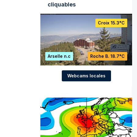
cliquables
Croix
15.3°C
Arselle
n.c
Roche B.
18.7°C
Webcams locales