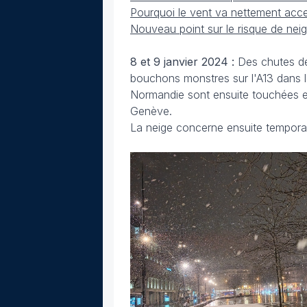
Pourquoi le vent va nettement acce
Nouveau point sur le risque de nei
8 et 9 janvier 2024 :
Des chutes de
bouchons monstres sur l'A13 dans le
Normandie sont ensuite touchées et
Genève.
La neige concerne ensuite tempora