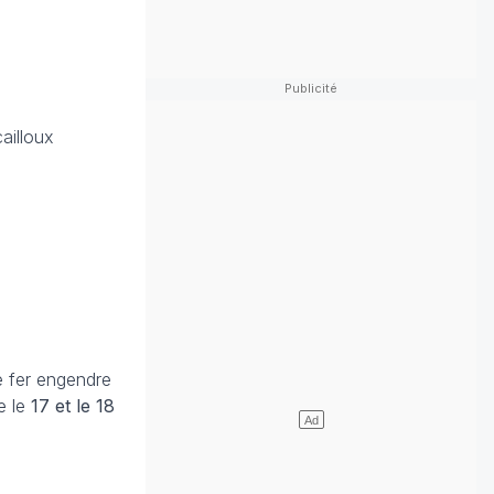
illoux
de fer engendre
e le
17 et le 18