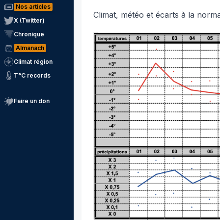
Nos articles
Climat, météo et écarts à la norm
X (Twitter)
Chronique
Almanach
Climat région
T°C records
Faire un don