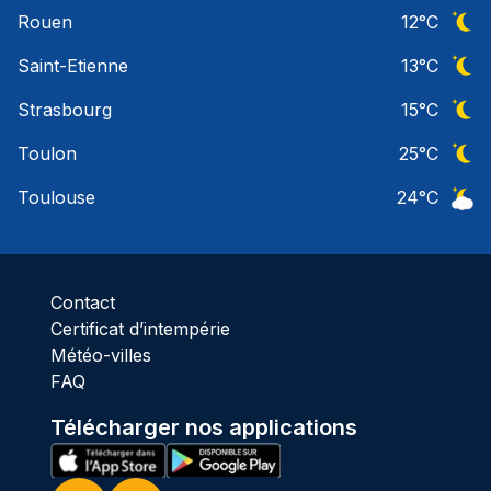
Ciel 
Rouen
12
°C
Ciel 
Saint-Etienne
13
°C
Ciel 
Strasbourg
15
°C
Ciel 
Toulon
25
°C
Ciel 
Toulouse
24
°C
Ciel 
Contact
Certificat d’intempérie
Météo-villes
FAQ
Télécharger nos applications