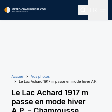
FR
Rechercher
Menu
Menu des
Accueil
Vos photos
Le Lac Achard 1917 m passe en mode hiver A.P.
Le Lac Achard 1917 m
passe en mode hiver
A.P.
-
Chamrousse