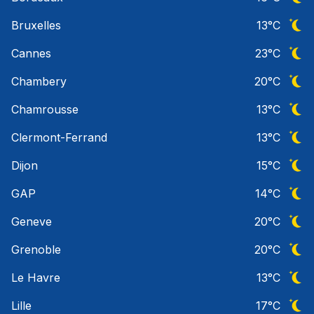
Ciel 
Bruxelles
13
°C
Ciel 
Cannes
23
°C
Ciel 
Chambery
20
°C
Ciel 
Chamrousse
13
°C
Ciel 
Clermont-Ferrand
13
°C
Ciel 
Dijon
15
°C
Ciel 
GAP
14
°C
Ciel 
Geneve
20
°C
Ciel 
Grenoble
20
°C
Ciel 
Le Havre
13
°C
Ciel 
Lille
17
°C