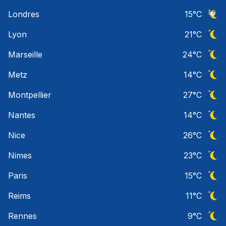
Ciel 
Londres
15
°C
Ciel 
Lyon
21
°C
Ciel 
Marseille
24
°C
Ciel 
Metz
14
°C
Ciel 
Montpellier
27
°C
Ciel 
Nantes
14
°C
Ciel 
Nice
26
°C
Ciel 
Nimes
23
°C
Ciel 
Paris
15
°C
Ciel 
Reims
11
°C
Ciel 
Rennes
9
°C