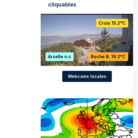
cliquables
Croix
15.2°C
Arselle
n.c
Roche B.
19.2°C
Webcams locales