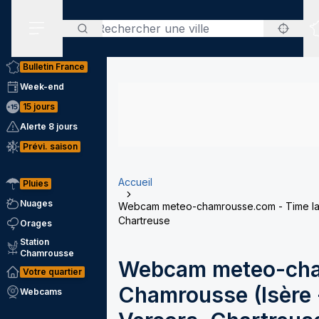
Rechercher
Menu secondaire
Bulletin France
Week-end
15 jours
Alerte 8 jours
Prévi. saison
Accueil
Pluies
Nuages
Webcam meteo-chamrousse.com - Time laps
Chartreuse
Orages
Station
Chamrousse
Webcam meteo-cha
Votre quartier
Chamrousse (Isère -
Webcams