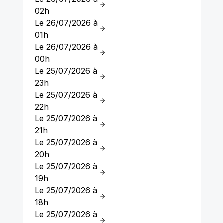
02h
Le 26/07/2026 à
01h
Le 26/07/2026 à
00h
Le 25/07/2026 à
23h
Le 25/07/2026 à
22h
Le 25/07/2026 à
21h
Le 25/07/2026 à
20h
Le 25/07/2026 à
19h
Le 25/07/2026 à
18h
Le 25/07/2026 à