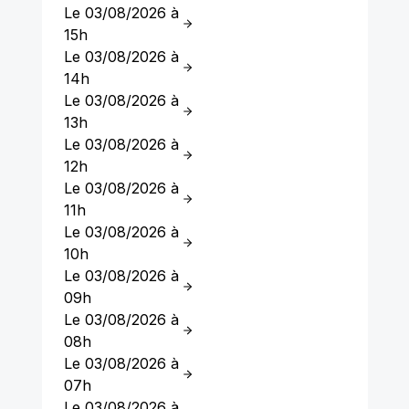
Le 03/08/2026 à
15h
Le 03/08/2026 à
14h
Le 03/08/2026 à
13h
Le 03/08/2026 à
12h
Le 03/08/2026 à
11h
Le 03/08/2026 à
10h
Le 03/08/2026 à
09h
Le 03/08/2026 à
08h
Le 03/08/2026 à
07h
Le 03/08/2026 à