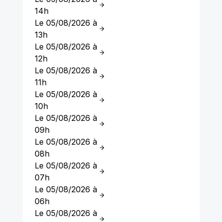
14h
Le 05/08/2026 à
13h
Le 05/08/2026 à
12h
Le 05/08/2026 à
11h
Le 05/08/2026 à
10h
Le 05/08/2026 à
09h
Le 05/08/2026 à
08h
Le 05/08/2026 à
07h
Le 05/08/2026 à
06h
Le 05/08/2026 à