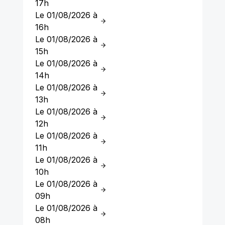
17h
Le 01/08/2026 à
16h
Le 01/08/2026 à
15h
Le 01/08/2026 à
14h
Le 01/08/2026 à
13h
Le 01/08/2026 à
12h
Le 01/08/2026 à
11h
Le 01/08/2026 à
10h
Le 01/08/2026 à
09h
Le 01/08/2026 à
08h