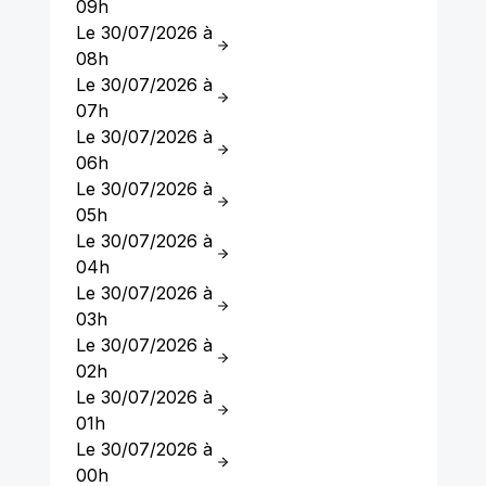
09h
Le 30/07/2026 à
08h
Le 30/07/2026 à
07h
Le 30/07/2026 à
06h
Le 30/07/2026 à
05h
Le 30/07/2026 à
04h
Le 30/07/2026 à
03h
Le 30/07/2026 à
02h
Le 30/07/2026 à
01h
Le 30/07/2026 à
00h