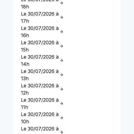
18h
Le 30/07/2026 à
17h
Le 30/07/2026 à
16h
Le 30/07/2026 à
15h
Le 30/07/2026 à
14h
Le 30/07/2026 à
13h
Le 30/07/2026 à
12h
Le 30/07/2026 à
11h
Le 30/07/2026 à
10h
Le 30/07/2026 à