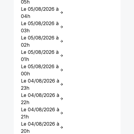
05h
Le 05/08/2026 à
04h
Le 05/08/2026 à
03h
Le 05/08/2026 à
02h
Le 05/08/2026 à
01h
Le 05/08/2026 à
00h
Le 04/08/2026 à
23h
Le 04/08/2026 à
22h
Le 04/08/2026 à
21h
Le 04/08/2026 à
20h