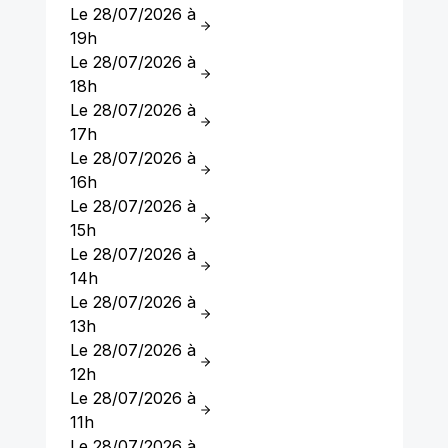
Le 28/07/2026 à
19h
Le 28/07/2026 à
18h
Le 28/07/2026 à
17h
Le 28/07/2026 à
16h
Le 28/07/2026 à
15h
Le 28/07/2026 à
14h
Le 28/07/2026 à
13h
Le 28/07/2026 à
12h
Le 28/07/2026 à
11h
Le 28/07/2026 à