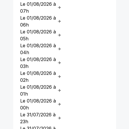
Le 01/08/2026 à
07h
Le 01/08/2026 à
06h
Le 01/08/2026 à
05h
Le 01/08/2026 à
04h
Le 01/08/2026 à
03h
Le 01/08/2026 à
02h
Le 01/08/2026 à
01h
Le 01/08/2026 à
00h
Le 31/07/2026 à
23h
Le 31/07/2026 à