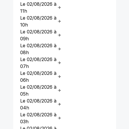
Le 02/08/2026 à
11h
Le 02/08/2026 à
10h
Le 02/08/2026 à
09h
Le 02/08/2026 à
08h
Le 02/08/2026 à
07h
Le 02/08/2026 à
06h
Le 02/08/2026 à
05h
Le 02/08/2026 à
04h
Le 02/08/2026 à
03h
Le 02/08/2026 à