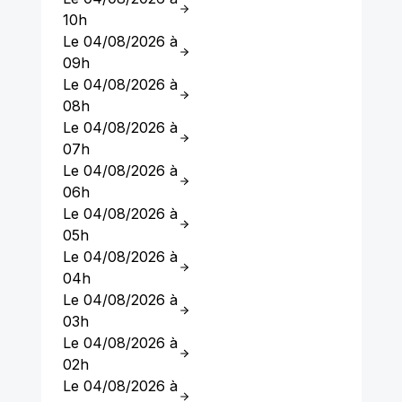
10h
Le 04/08/2026 à
09h
Le 04/08/2026 à
08h
Le 04/08/2026 à
07h
Le 04/08/2026 à
06h
Le 04/08/2026 à
05h
Le 04/08/2026 à
04h
Le 04/08/2026 à
03h
Le 04/08/2026 à
02h
Le 04/08/2026 à