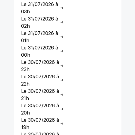
Le 31/07/2026 à
03h
Le 31/07/2026 à
02h
Le 31/07/2026 à
01h
Le 31/07/2026 à
00h
Le 30/07/2026 à
23h
Le 30/07/2026 à
22h
Le 30/07/2026 à
21h
Le 30/07/2026 à
20h
Le 30/07/2026 à
19h
Le 30/07/2026 à