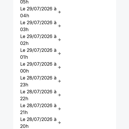
05h
Le 29/07/2026 à
04h
Le 29/07/2026 à
03h
Le 29/07/2026 à
02h
Le 29/07/2026 à
01h
Le 29/07/2026 à
00h
Le 28/07/2026 à
23h
Le 28/07/2026 à
22h
Le 28/07/2026 à
21h
Le 28/07/2026 à
20h