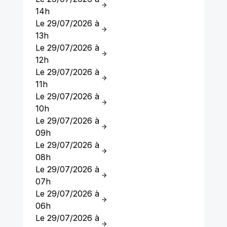
14h
Le 29/07/2026 à
13h
Le 29/07/2026 à
12h
Le 29/07/2026 à
11h
Le 29/07/2026 à
10h
Le 29/07/2026 à
09h
Le 29/07/2026 à
08h
Le 29/07/2026 à
07h
Le 29/07/2026 à
06h
Le 29/07/2026 à