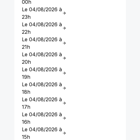
00h
Le 04/08/2026 à
23h
Le 04/08/2026 à
22h
Le 04/08/2026 à
21h
Le 04/08/2026 à
20h
Le 04/08/2026 à
19h
Le 04/08/2026 à
18h
Le 04/08/2026 à
17h
Le 04/08/2026 à
16h
Le 04/08/2026 à
15h