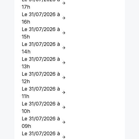
17h
Le 31/07/2026 à
16h
Le 31/07/2026 à
15h
Le 31/07/2026 à
14h
Le 31/07/2026 à
13h
Le 31/07/2026 à
12h
Le 31/07/2026 à
11h
Le 31/07/2026 à
10h
Le 31/07/2026 à
09h
Le 31/07/2026 à