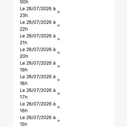
00h
Le 28/07/2026 à
23h
Le 28/07/2026 à
22h
Le 28/07/2026 à
21h
Le 28/07/2026 à
20h
Le 28/07/2026 à
19h
Le 28/07/2026 à
18h
Le 28/07/2026 à
17h
Le 28/07/2026 à
16h
Le 28/07/2026 à
15h