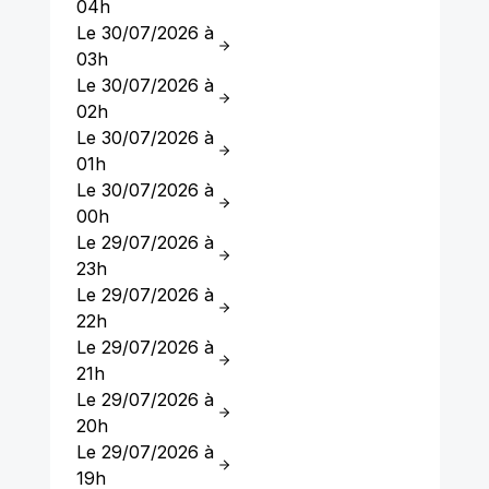
04h
Le 30/07/2026 à
03h
Le 30/07/2026 à
02h
Le 30/07/2026 à
01h
Le 30/07/2026 à
00h
Le 29/07/2026 à
23h
Le 29/07/2026 à
22h
Le 29/07/2026 à
21h
Le 29/07/2026 à
20h
Le 29/07/2026 à
19h