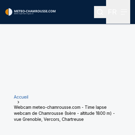
FR
Rechercher
Menu
Menu des
Accueil
Webcam meteo-chamrousse.com - Time lapse
webcam de Chamrousse (Isère - altitude 1800 m) -
vue Grenoble, Vercors, Chartreuse