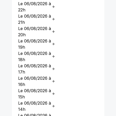
Le 06/08/2026 à
22h
Le 06/08/2026 à
21h
Le 06/08/2026 à
20h
Le 06/08/2026 à
19h
Le 06/08/2026 à
18h
Le 06/08/2026 à
17h
Le 06/08/2026 à
16h
Le 06/08/2026 à
15h
Le 06/08/2026 à
14h
Le 06/08/2026 à