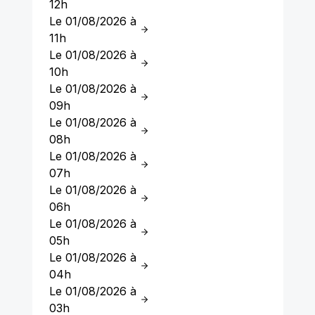
12h
Le 01/08/2026 à
11h
Le 01/08/2026 à
10h
Le 01/08/2026 à
09h
Le 01/08/2026 à
08h
Le 01/08/2026 à
07h
Le 01/08/2026 à
06h
Le 01/08/2026 à
05h
Le 01/08/2026 à
04h
Le 01/08/2026 à
03h