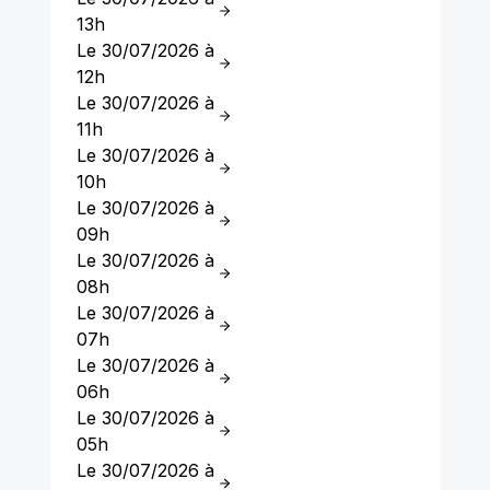
13h
Le 30/07/2026 à
12h
Le 30/07/2026 à
11h
Le 30/07/2026 à
10h
Le 30/07/2026 à
09h
Le 30/07/2026 à
08h
Le 30/07/2026 à
07h
Le 30/07/2026 à
06h
Le 30/07/2026 à
05h
Le 30/07/2026 à