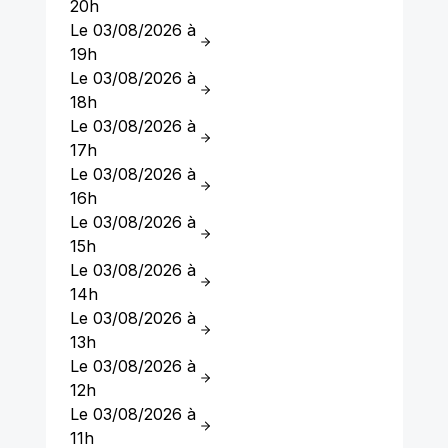
20h
Le 03/08/2026 à
19h
Le 03/08/2026 à
18h
Le 03/08/2026 à
17h
Le 03/08/2026 à
16h
Le 03/08/2026 à
15h
Le 03/08/2026 à
14h
Le 03/08/2026 à
13h
Le 03/08/2026 à
12h
Le 03/08/2026 à
11h