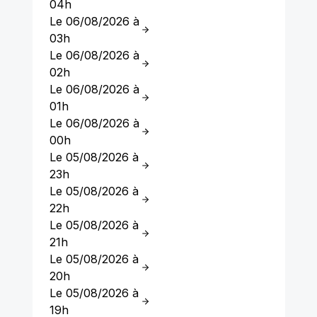
04h
Le 06/08/2026 à
03h
Le 06/08/2026 à
02h
Le 06/08/2026 à
01h
Le 06/08/2026 à
00h
Le 05/08/2026 à
23h
Le 05/08/2026 à
22h
Le 05/08/2026 à
21h
Le 05/08/2026 à
20h
Le 05/08/2026 à
19h