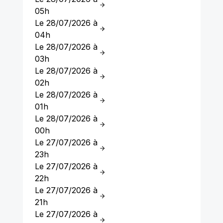
05h
Le 28/07/2026 à
04h
Le 28/07/2026 à
03h
Le 28/07/2026 à
02h
Le 28/07/2026 à
01h
Le 28/07/2026 à
00h
Le 27/07/2026 à
23h
Le 27/07/2026 à
22h
Le 27/07/2026 à
21h
Le 27/07/2026 à