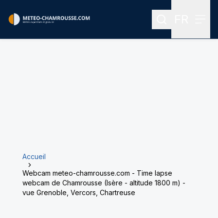
FR
Rechercher
Menu
Menu des
Accueil
Webcam meteo-chamrousse.com - Time lapse
webcam de Chamrousse (Isère - altitude 1800 m) -
vue Grenoble, Vercors, Chartreuse