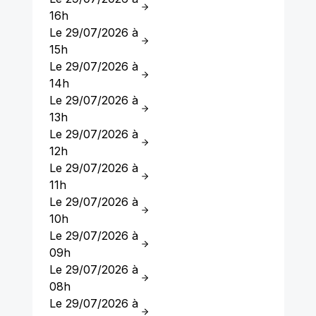
16h
Le 29/07/2026 à
15h
Le 29/07/2026 à
14h
Le 29/07/2026 à
13h
Le 29/07/2026 à
12h
Le 29/07/2026 à
11h
Le 29/07/2026 à
10h
Le 29/07/2026 à
09h
Le 29/07/2026 à
08h
Le 29/07/2026 à