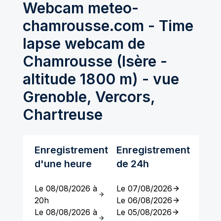
Webcam meteo-
chamrousse.com - Time
lapse webcam de
Chamrousse (Isère -
altitude 1800 m) - vue
Grenoble, Vercors,
Chartreuse
Enregistrement
Enregistrement
d'une heure
de 24h
Le 08/08/2026 à
Le 07/08/2026
20h
Le 06/08/2026
Le 08/08/2026 à
Le 05/08/2026