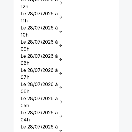
12h
Le 28/07/2026 à
11h
Le 28/07/2026 à
10h
Le 28/07/2026 à
09h
Le 28/07/2026 à
08h
Le 28/07/2026 à
07h
Le 28/07/2026 à
06h
Le 28/07/2026 à
05h
Le 28/07/2026 à
04h
Le 28/07/2026 à