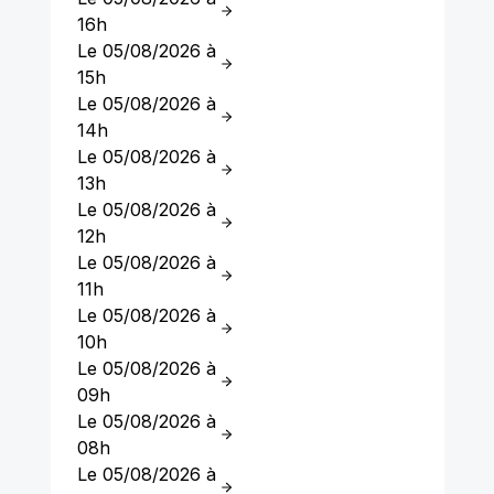
16h
Le 05/08/2026 à
15h
Le 05/08/2026 à
14h
Le 05/08/2026 à
13h
Le 05/08/2026 à
12h
Le 05/08/2026 à
11h
Le 05/08/2026 à
10h
Le 05/08/2026 à
09h
Le 05/08/2026 à
08h
Le 05/08/2026 à