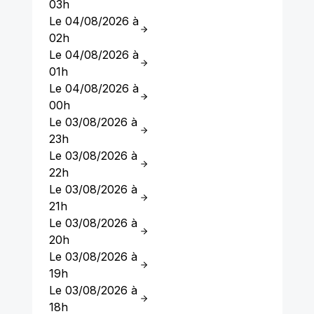
03h
Le 04/08/2026 à
02h
Le 04/08/2026 à
01h
Le 04/08/2026 à
00h
Le 03/08/2026 à
23h
Le 03/08/2026 à
22h
Le 03/08/2026 à
21h
Le 03/08/2026 à
20h
Le 03/08/2026 à
19h
Le 03/08/2026 à
18h