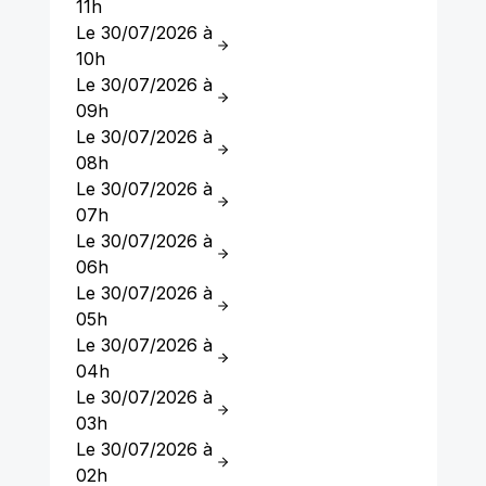
11h
Le 30/07/2026 à
10h
Le 30/07/2026 à
09h
Le 30/07/2026 à
08h
Le 30/07/2026 à
07h
Le 30/07/2026 à
06h
Le 30/07/2026 à
05h
Le 30/07/2026 à
04h
Le 30/07/2026 à
03h
Le 30/07/2026 à
02h