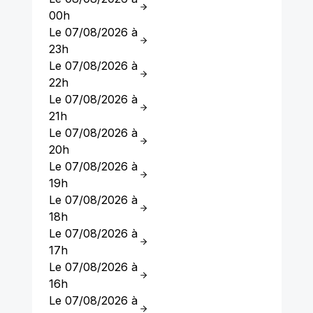
00h
Le 07/08/2026 à
23h
Le 07/08/2026 à
22h
Le 07/08/2026 à
21h
Le 07/08/2026 à
20h
Le 07/08/2026 à
19h
Le 07/08/2026 à
18h
Le 07/08/2026 à
17h
Le 07/08/2026 à
16h
Le 07/08/2026 à