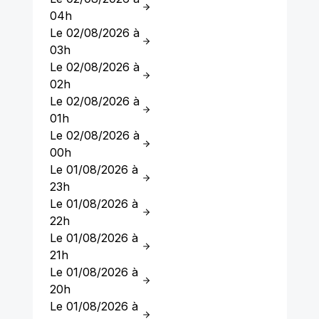
04h
Le 02/08/2026 à
03h
Le 02/08/2026 à
02h
Le 02/08/2026 à
01h
Le 02/08/2026 à
00h
Le 01/08/2026 à
23h
Le 01/08/2026 à
22h
Le 01/08/2026 à
21h
Le 01/08/2026 à
20h
Le 01/08/2026 à