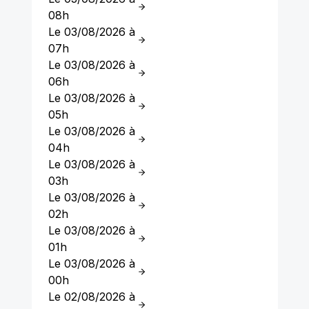
08h
Le 03/08/2026 à
07h
Le 03/08/2026 à
06h
Le 03/08/2026 à
05h
Le 03/08/2026 à
04h
Le 03/08/2026 à
03h
Le 03/08/2026 à
02h
Le 03/08/2026 à
01h
Le 03/08/2026 à
00h
Le 02/08/2026 à