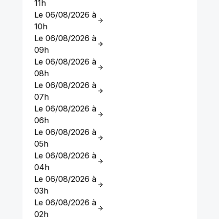
11h
Le 06/08/2026 à
10h
Le 06/08/2026 à
09h
Le 06/08/2026 à
08h
Le 06/08/2026 à
07h
Le 06/08/2026 à
06h
Le 06/08/2026 à
05h
Le 06/08/2026 à
04h
Le 06/08/2026 à
03h
Le 06/08/2026 à
02h