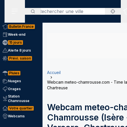
Rechercher
Menu secondaire
Bulletin France
Week-end
15 jours
Alerte 8 jours
Prévi. saison
Accueil
Pluies
Nuages
Webcam meteo-chamrousse.com - Time laps
Chartreuse
Orages
Station
Chamrousse
Webcam meteo-cha
Votre quartier
Chamrousse (Isère -
Webcams