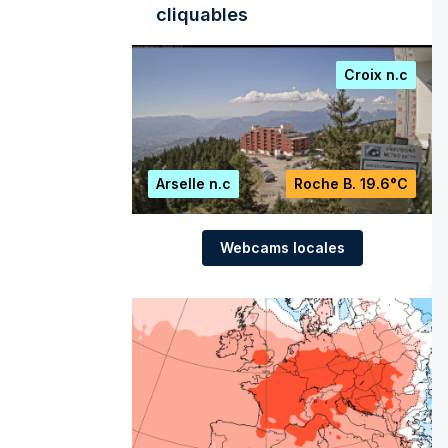
cliquables
Croix
n.c
Arselle
n.c
Roche B.
19.6°C
Webcams locales