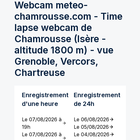
Webcam meteo-
chamrousse.com - Time
lapse webcam de
Chamrousse (Isère -
altitude 1800 m) - vue
Grenoble, Vercors,
Chartreuse
Enregistrement
Enregistrement
d'une heure
de 24h
Le 07/08/2026 à
Le 06/08/2026
19h
Le 05/08/2026
Le 07/08/2026 à
Le 04/08/2026