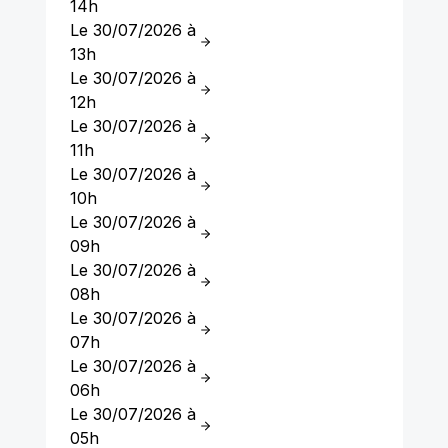
14h
Le 30/07/2026 à
13h
Le 30/07/2026 à
12h
Le 30/07/2026 à
11h
Le 30/07/2026 à
10h
Le 30/07/2026 à
09h
Le 30/07/2026 à
08h
Le 30/07/2026 à
07h
Le 30/07/2026 à
06h
Le 30/07/2026 à
05h