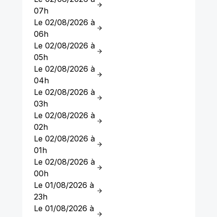
07h
Le 02/08/2026 à
06h
Le 02/08/2026 à
05h
Le 02/08/2026 à
04h
Le 02/08/2026 à
03h
Le 02/08/2026 à
02h
Le 02/08/2026 à
01h
Le 02/08/2026 à
00h
Le 01/08/2026 à
23h
Le 01/08/2026 à