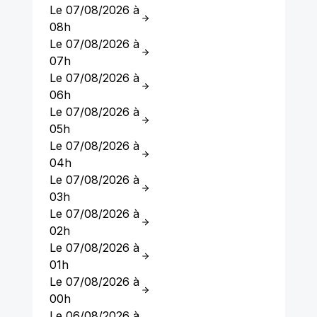
Le 07/08/2026 à
08h
Le 07/08/2026 à
07h
Le 07/08/2026 à
06h
Le 07/08/2026 à
05h
Le 07/08/2026 à
04h
Le 07/08/2026 à
03h
Le 07/08/2026 à
02h
Le 07/08/2026 à
01h
Le 07/08/2026 à
00h
Le 06/08/2026 à