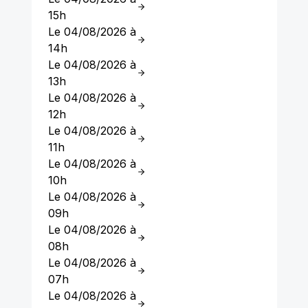
15h
Le 04/08/2026 à
14h
Le 04/08/2026 à
13h
Le 04/08/2026 à
12h
Le 04/08/2026 à
11h
Le 04/08/2026 à
10h
Le 04/08/2026 à
09h
Le 04/08/2026 à
08h
Le 04/08/2026 à
07h
Le 04/08/2026 à