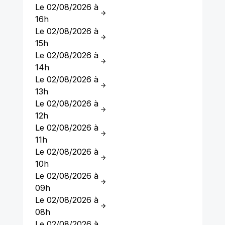
Le 02/08/2026 à
16h
Le 02/08/2026 à
15h
Le 02/08/2026 à
14h
Le 02/08/2026 à
13h
Le 02/08/2026 à
12h
Le 02/08/2026 à
11h
Le 02/08/2026 à
10h
Le 02/08/2026 à
09h
Le 02/08/2026 à
08h
Le 02/08/2026 à