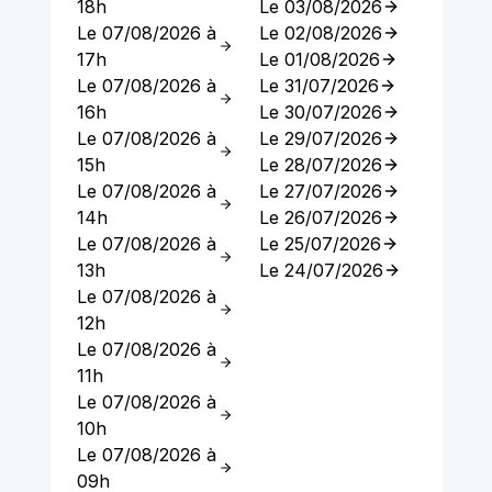
18h
Le 03/08/2026
Le 07/08/2026 à
Le 02/08/2026
17h
Le 01/08/2026
Le 07/08/2026 à
Le 31/07/2026
16h
Le 30/07/2026
Le 07/08/2026 à
Le 29/07/2026
15h
Le 28/07/2026
Le 07/08/2026 à
Le 27/07/2026
14h
Le 26/07/2026
Le 07/08/2026 à
Le 25/07/2026
13h
Le 24/07/2026
Le 07/08/2026 à
12h
Le 07/08/2026 à
11h
Le 07/08/2026 à
10h
Le 07/08/2026 à
09h