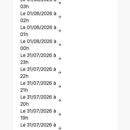
03h
Le 01/08/2026 à
02h
Le 01/08/2026 à
01h
Le 01/08/2026 à
00h
Le 31/07/2026 à
23h
Le 31/07/2026 à
22h
Le 31/07/2026 à
21h
Le 31/07/2026 à
20h
Le 31/07/2026 à
19h
Le 31/07/2026 à