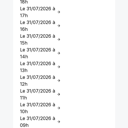
18h
Le 31/07/2026 à
17h
Le 31/07/2026 à
16h
Le 31/07/2026 à
15h
Le 31/07/2026 à
14h
Le 31/07/2026 à
13h
Le 31/07/2026 à
12h
Le 31/07/2026 à
11h
Le 31/07/2026 à
10h
Le 31/07/2026 à
09h