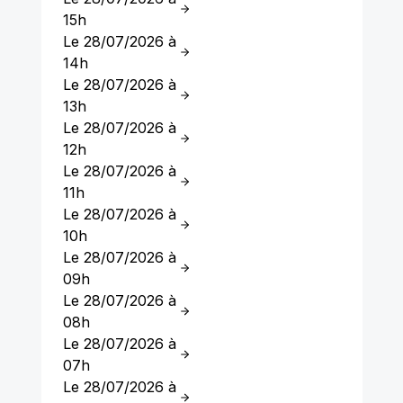
15h
Le 28/07/2026 à
14h
Le 28/07/2026 à
13h
Le 28/07/2026 à
12h
Le 28/07/2026 à
11h
Le 28/07/2026 à
10h
Le 28/07/2026 à
09h
Le 28/07/2026 à
08h
Le 28/07/2026 à
07h
Le 28/07/2026 à