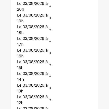
Le 03/08/2026 à
20h
Le 03/08/2026 à
19h
Le 03/08/2026 à
18h
Le 03/08/2026 à
17h
Le 03/08/2026 à
16h
Le 03/08/2026 à
15h
Le 03/08/2026 à
14h
Le 03/08/2026 à
13h
Le 03/08/2026 à
12h
Le 03/08/2026 à