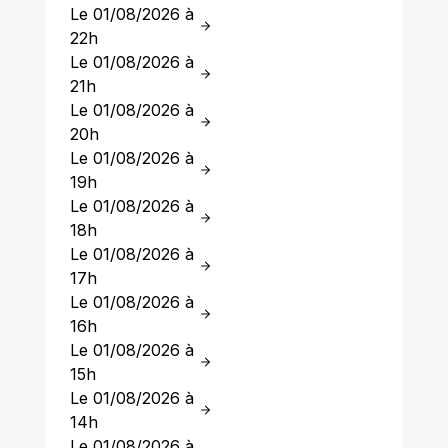
Le 01/08/2026 à
22h
Le 01/08/2026 à
21h
Le 01/08/2026 à
20h
Le 01/08/2026 à
19h
Le 01/08/2026 à
18h
Le 01/08/2026 à
17h
Le 01/08/2026 à
16h
Le 01/08/2026 à
15h
Le 01/08/2026 à
14h
Le 01/08/2026 à