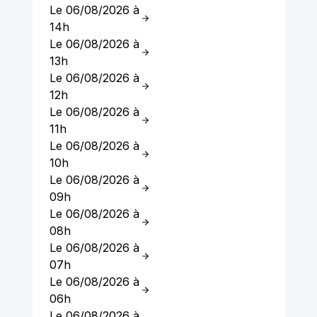
Le 06/08/2026 à
14h
Le 06/08/2026 à
13h
Le 06/08/2026 à
12h
Le 06/08/2026 à
11h
Le 06/08/2026 à
10h
Le 06/08/2026 à
09h
Le 06/08/2026 à
08h
Le 06/08/2026 à
07h
Le 06/08/2026 à
06h
Le 06/08/2026 à