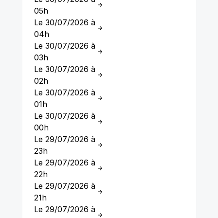
05h
Le 30/07/2026 à
04h
Le 30/07/2026 à
03h
Le 30/07/2026 à
02h
Le 30/07/2026 à
01h
Le 30/07/2026 à
00h
Le 29/07/2026 à
23h
Le 29/07/2026 à
22h
Le 29/07/2026 à
21h
Le 29/07/2026 à