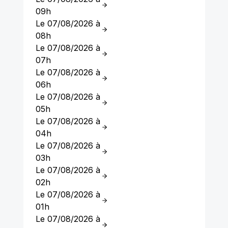
09h
Le 07/08/2026 à
08h
Le 07/08/2026 à
07h
Le 07/08/2026 à
06h
Le 07/08/2026 à
05h
Le 07/08/2026 à
04h
Le 07/08/2026 à
03h
Le 07/08/2026 à
02h
Le 07/08/2026 à
01h
Le 07/08/2026 à