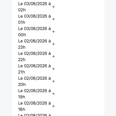
Le 03/08/2026 à
02h
Le 03/08/2026 à
01h
Le 03/08/2026 à
00h
Le 02/08/2026 à
23h
Le 02/08/2026 à
22h
Le 02/08/2026 à
21h
Le 02/08/2026 à
20h
Le 02/08/2026 à
19h
Le 02/08/2026 à
18h
Le 02/08/2026 à