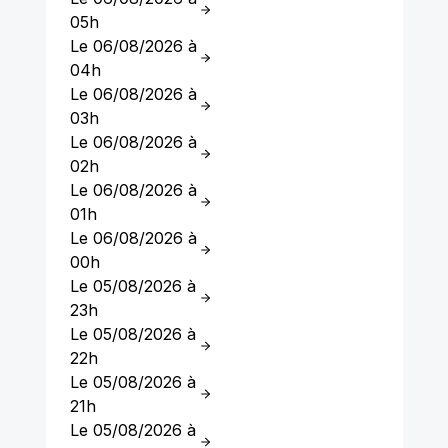
05h
Le 06/08/2026 à
04h
Le 06/08/2026 à
03h
Le 06/08/2026 à
02h
Le 06/08/2026 à
01h
Le 06/08/2026 à
00h
Le 05/08/2026 à
23h
Le 05/08/2026 à
22h
Le 05/08/2026 à
21h
Le 05/08/2026 à