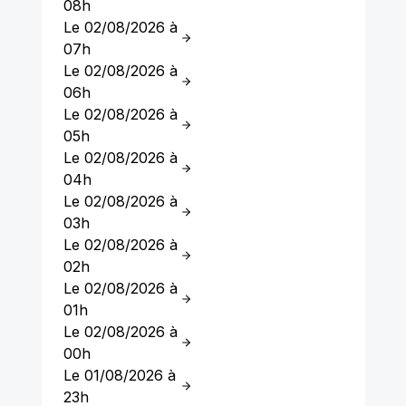
08h
Le 02/08/2026 à
07h
Le 02/08/2026 à
06h
Le 02/08/2026 à
05h
Le 02/08/2026 à
04h
Le 02/08/2026 à
03h
Le 02/08/2026 à
02h
Le 02/08/2026 à
01h
Le 02/08/2026 à
00h
Le 01/08/2026 à
23h