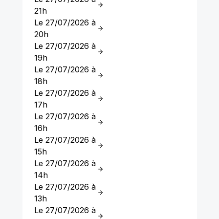
21h
Le 27/07/2026 à
20h
Le 27/07/2026 à
19h
Le 27/07/2026 à
18h
Le 27/07/2026 à
17h
Le 27/07/2026 à
16h
Le 27/07/2026 à
15h
Le 27/07/2026 à
14h
Le 27/07/2026 à
13h
Le 27/07/2026 à