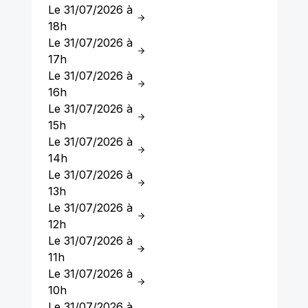
Le 31/07/2026 à
18h
Le 31/07/2026 à
17h
Le 31/07/2026 à
16h
Le 31/07/2026 à
15h
Le 31/07/2026 à
14h
Le 31/07/2026 à
13h
Le 31/07/2026 à
12h
Le 31/07/2026 à
11h
Le 31/07/2026 à
10h
Le 31/07/2026 à