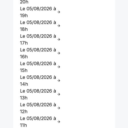
20h
Le 05/08/2026 à
19h
Le 05/08/2026 à
18h
Le 05/08/2026 à
17h
Le 05/08/2026 à
16h
Le 05/08/2026 à
15h
Le 05/08/2026 à
14h
Le 05/08/2026 à
13h
Le 05/08/2026 à
12h
Le 05/08/2026 à
11h