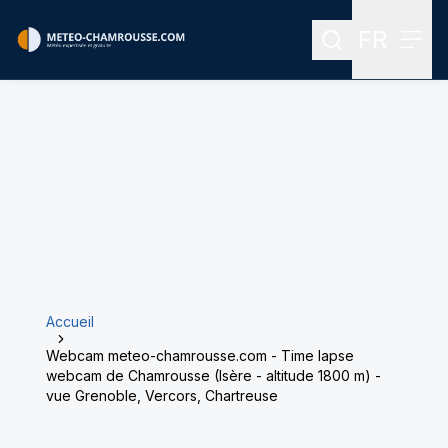
FR
Rechercher
Menu
Menu des
Accueil
Webcam meteo-chamrousse.com - Time lapse
webcam de Chamrousse (Isère - altitude 1800 m) -
vue Grenoble, Vercors, Chartreuse