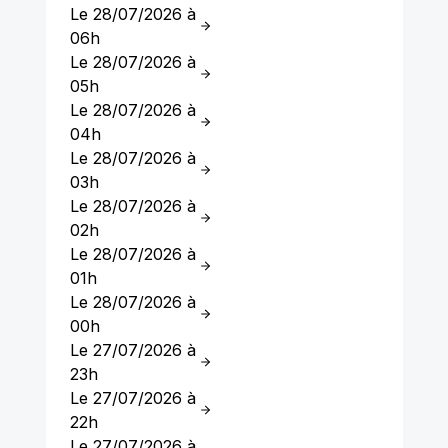
Le 28/07/2026 à
06h
Le 28/07/2026 à
05h
Le 28/07/2026 à
04h
Le 28/07/2026 à
03h
Le 28/07/2026 à
02h
Le 28/07/2026 à
01h
Le 28/07/2026 à
00h
Le 27/07/2026 à
23h
Le 27/07/2026 à
22h
Le 27/07/2026 à