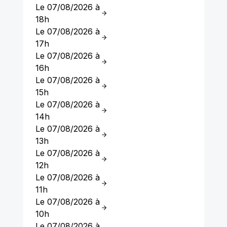
Le 07/08/2026 à
18h
Le 07/08/2026 à
17h
Le 07/08/2026 à
16h
Le 07/08/2026 à
15h
Le 07/08/2026 à
14h
Le 07/08/2026 à
13h
Le 07/08/2026 à
12h
Le 07/08/2026 à
11h
Le 07/08/2026 à
10h
Le 07/08/2026 à