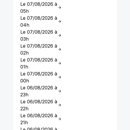
Le 07/08/2026 à
05h
Le 07/08/2026 à
04h
Le 07/08/2026 à
03h
Le 07/08/2026 à
02h
Le 07/08/2026 à
01h
Le 07/08/2026 à
00h
Le 06/08/2026 à
23h
Le 06/08/2026 à
22h
Le 06/08/2026 à
21h
Le 06/08/2026 à