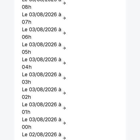
08h
Le 03/08/2026 à
07h
Le 03/08/2026 à
06h
Le 03/08/2026 à
05h
Le 03/08/2026 à
04h
Le 03/08/2026 à
03h
Le 03/08/2026 à
02h
Le 03/08/2026 à
01h
Le 03/08/2026 à
00h
Le 02/08/2026 à