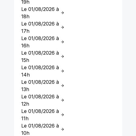
19h
Le 01/08/2026 à
18h
Le 01/08/2026 à
17h
Le 01/08/2026 à
16h
Le 01/08/2026 à
15h
Le 01/08/2026 à
14h
Le 01/08/2026 à
13h
Le 01/08/2026 à
12h
Le 01/08/2026 à
11h
Le 01/08/2026 à
10h