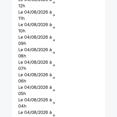
12h
Le 04/08/2026 à
11h
Le 04/08/2026 à
10h
Le 04/08/2026 à
09h
Le 04/08/2026 à
08h
Le 04/08/2026 à
07h
Le 04/08/2026 à
06h
Le 04/08/2026 à
05h
Le 04/08/2026 à
04h
Le 04/08/2026 à