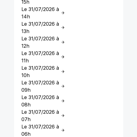
15h
Le 31/07/2026 à
14h
Le 31/07/2026 à
13h
Le 31/07/2026 à
12h
Le 31/07/2026 à
11h
Le 31/07/2026 à
10h
Le 31/07/2026 à
09h
Le 31/07/2026 à
08h
Le 31/07/2026 à
07h
Le 31/07/2026 à
06h