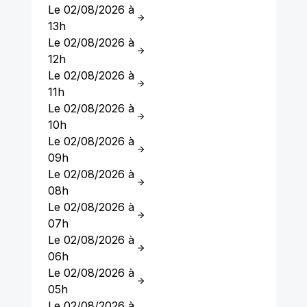
Le 02/08/2026 à
13h
Le 02/08/2026 à
12h
Le 02/08/2026 à
11h
Le 02/08/2026 à
10h
Le 02/08/2026 à
09h
Le 02/08/2026 à
08h
Le 02/08/2026 à
07h
Le 02/08/2026 à
06h
Le 02/08/2026 à
05h
Le 02/08/2026 à