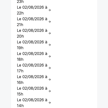
23h
Le 02/08/2026 à
22h
Le 02/08/2026 à
21h
Le 02/08/2026 à
20h
Le 02/08/2026 à
19h
Le 02/08/2026 à
18h
Le 02/08/2026 à
17h
Le 02/08/2026 à
16h
Le 02/08/2026 à
15h
Le 02/08/2026 à
14h