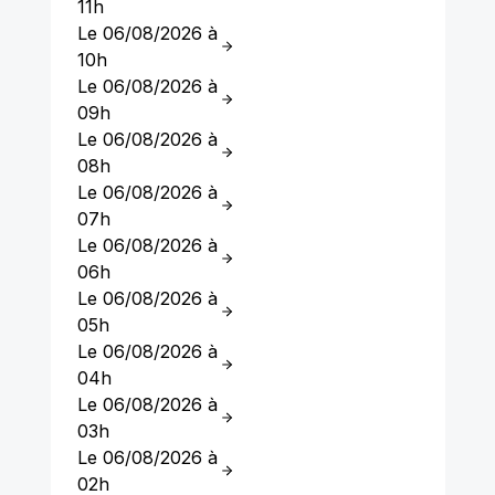
11h
Le 06/08/2026 à
10h
Le 06/08/2026 à
09h
Le 06/08/2026 à
08h
Le 06/08/2026 à
07h
Le 06/08/2026 à
06h
Le 06/08/2026 à
05h
Le 06/08/2026 à
04h
Le 06/08/2026 à
03h
Le 06/08/2026 à
02h