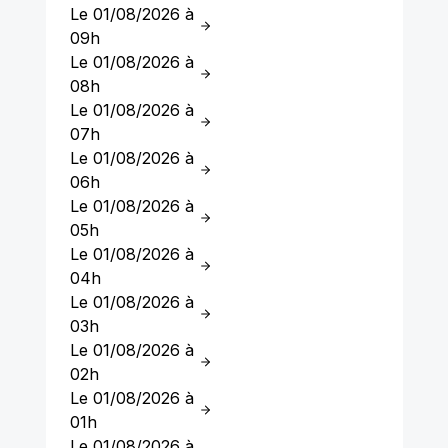
Le 01/08/2026 à
09h
Le 01/08/2026 à
08h
Le 01/08/2026 à
07h
Le 01/08/2026 à
06h
Le 01/08/2026 à
05h
Le 01/08/2026 à
04h
Le 01/08/2026 à
03h
Le 01/08/2026 à
02h
Le 01/08/2026 à
01h
Le 01/08/2026 à