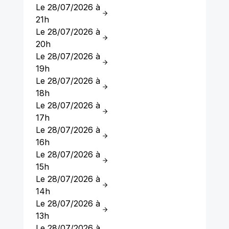
Le 28/07/2026 à
21h
Le 28/07/2026 à
20h
Le 28/07/2026 à
19h
Le 28/07/2026 à
18h
Le 28/07/2026 à
17h
Le 28/07/2026 à
16h
Le 28/07/2026 à
15h
Le 28/07/2026 à
14h
Le 28/07/2026 à
13h
Le 28/07/2026 à