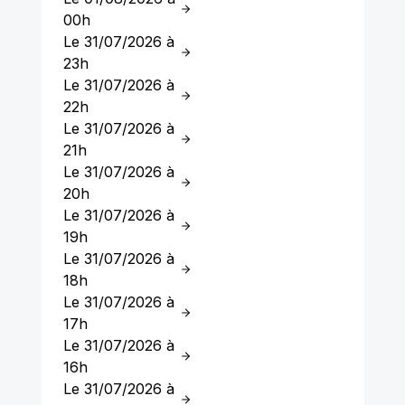
00h
Le 31/07/2026 à
23h
Le 31/07/2026 à
22h
Le 31/07/2026 à
21h
Le 31/07/2026 à
20h
Le 31/07/2026 à
19h
Le 31/07/2026 à
18h
Le 31/07/2026 à
17h
Le 31/07/2026 à
16h
Le 31/07/2026 à