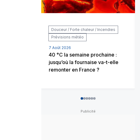
Douceur / Forte chaleur / Incendies
Prévisions météo
7 Août 2026
40 °C la semaine prochaine :
jusqu’où la fournaise va-t-elle
remonter en France ?
0
1
2
3
4
5