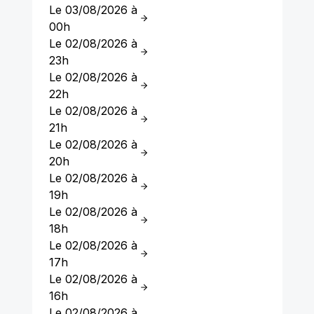
Le 03/08/2026 à
00h
Le 02/08/2026 à
23h
Le 02/08/2026 à
22h
Le 02/08/2026 à
21h
Le 02/08/2026 à
20h
Le 02/08/2026 à
19h
Le 02/08/2026 à
18h
Le 02/08/2026 à
17h
Le 02/08/2026 à
16h
Le 02/08/2026 à