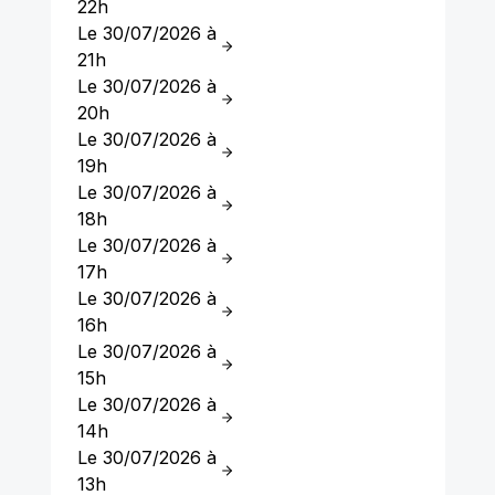
22h
Le 30/07/2026 à
21h
Le 30/07/2026 à
20h
Le 30/07/2026 à
19h
Le 30/07/2026 à
18h
Le 30/07/2026 à
17h
Le 30/07/2026 à
16h
Le 30/07/2026 à
15h
Le 30/07/2026 à
14h
Le 30/07/2026 à
13h