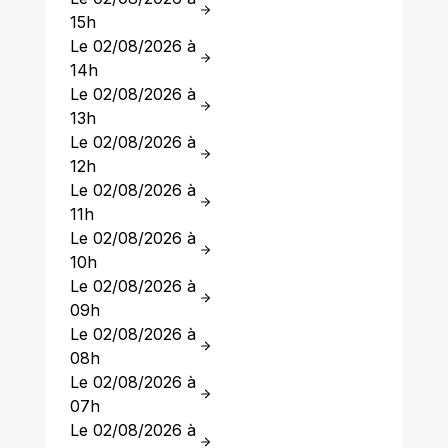
15h
Le 02/08/2026 à
14h
Le 02/08/2026 à
13h
Le 02/08/2026 à
12h
Le 02/08/2026 à
11h
Le 02/08/2026 à
10h
Le 02/08/2026 à
09h
Le 02/08/2026 à
08h
Le 02/08/2026 à
07h
Le 02/08/2026 à