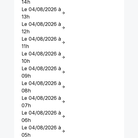
14h
Le 04/08/2026 à
13h
Le 04/08/2026 à
12h
Le 04/08/2026 à
11h
Le 04/08/2026 à
10h
Le 04/08/2026 à
09h
Le 04/08/2026 à
08h
Le 04/08/2026 à
07h
Le 04/08/2026 à
06h
Le 04/08/2026 à
05h