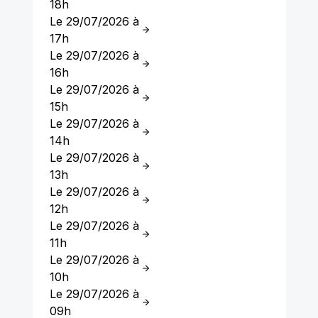
18h
Le 29/07/2026 à
17h
Le 29/07/2026 à
16h
Le 29/07/2026 à
15h
Le 29/07/2026 à
14h
Le 29/07/2026 à
13h
Le 29/07/2026 à
12h
Le 29/07/2026 à
11h
Le 29/07/2026 à
10h
Le 29/07/2026 à
09h