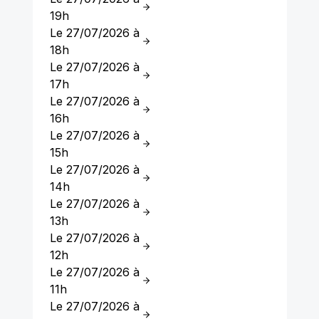
19h
Le 27/07/2026 à
18h
Le 27/07/2026 à
17h
Le 27/07/2026 à
16h
Le 27/07/2026 à
15h
Le 27/07/2026 à
14h
Le 27/07/2026 à
13h
Le 27/07/2026 à
12h
Le 27/07/2026 à
11h
Le 27/07/2026 à