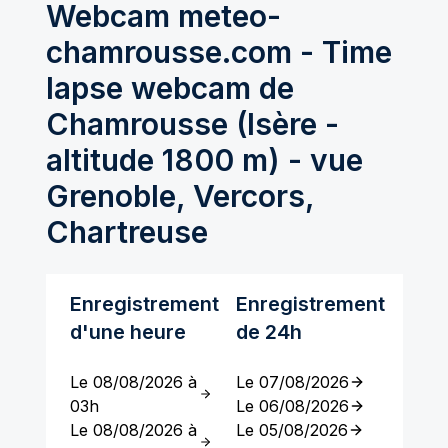
Webcam meteo-
chamrousse.com - Time
lapse webcam de
Chamrousse (Isère -
altitude 1800 m) - vue
Grenoble, Vercors,
Chartreuse
Enregistrement
Enregistrement
d'une heure
de 24h
Le 08/08/2026 à
Le 07/08/2026
03h
Le 06/08/2026
Le 08/08/2026 à
Le 05/08/2026