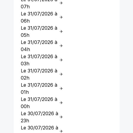
07h
Le 31/07/2026 à
06h
Le 31/07/2026 à
05h
Le 31/07/2026 à
04h
Le 31/07/2026 à
03h
Le 31/07/2026 à
02h
Le 31/07/2026 à
01h
Le 31/07/2026 à
00h
Le 30/07/2026 à
23h
Le 30/07/2026 à