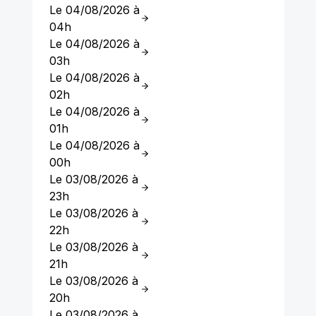
Le 04/08/2026 à
04h
Le 04/08/2026 à
03h
Le 04/08/2026 à
02h
Le 04/08/2026 à
01h
Le 04/08/2026 à
00h
Le 03/08/2026 à
23h
Le 03/08/2026 à
22h
Le 03/08/2026 à
21h
Le 03/08/2026 à
20h
Le 03/08/2026 à