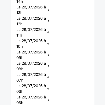
14h
Le 28/07/2026 à
13h
Le 28/07/2026 à
12h
Le 28/07/2026 à
11h
Le 28/07/2026 à
10h
Le 28/07/2026 à
09h
Le 28/07/2026 à
08h
Le 28/07/2026 à
07h
Le 28/07/2026 à
06h
Le 28/07/2026 à
05h