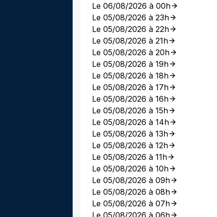
Le 06/08/2026 à 00h
Le 05/08/2026 à 23h
Le 05/08/2026 à 22h
Le 05/08/2026 à 21h
Le 05/08/2026 à 20h
Le 05/08/2026 à 19h
Le 05/08/2026 à 18h
Le 05/08/2026 à 17h
Le 05/08/2026 à 16h
Le 05/08/2026 à 15h
Le 05/08/2026 à 14h
Le 05/08/2026 à 13h
Le 05/08/2026 à 12h
Le 05/08/2026 à 11h
Le 05/08/2026 à 10h
Le 05/08/2026 à 09h
Le 05/08/2026 à 08h
Le 05/08/2026 à 07h
Le 05/08/2026 à 06h