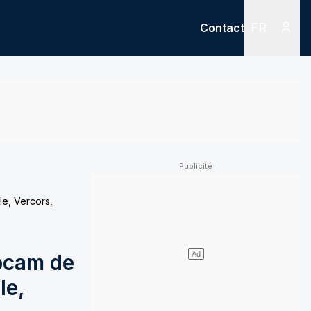
FR
Contact
Menu
Menu des
e, Vercors,
bcam de
le,