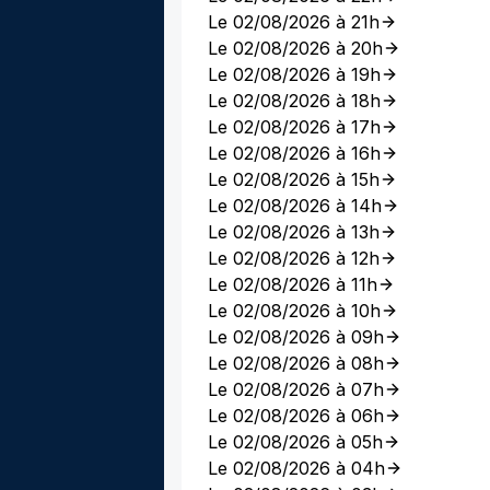
Le 02/08/2026 à 21h
Le 02/08/2026 à 20h
Le 02/08/2026 à 19h
Le 02/08/2026 à 18h
Le 02/08/2026 à 17h
Le 02/08/2026 à 16h
Le 02/08/2026 à 15h
Le 02/08/2026 à 14h
Le 02/08/2026 à 13h
Le 02/08/2026 à 12h
Le 02/08/2026 à 11h
Le 02/08/2026 à 10h
Le 02/08/2026 à 09h
Le 02/08/2026 à 08h
Le 02/08/2026 à 07h
Le 02/08/2026 à 06h
Le 02/08/2026 à 05h
Le 02/08/2026 à 04h