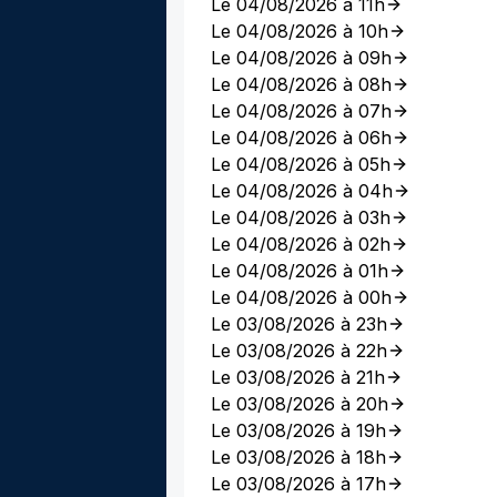
Le 04/08/2026 à 11h
Le 04/08/2026 à 10h
Le 04/08/2026 à 09h
Le 04/08/2026 à 08h
Le 04/08/2026 à 07h
Le 04/08/2026 à 06h
Le 04/08/2026 à 05h
Le 04/08/2026 à 04h
Le 04/08/2026 à 03h
Le 04/08/2026 à 02h
Le 04/08/2026 à 01h
Le 04/08/2026 à 00h
Le 03/08/2026 à 23h
Le 03/08/2026 à 22h
Le 03/08/2026 à 21h
Le 03/08/2026 à 20h
Le 03/08/2026 à 19h
Le 03/08/2026 à 18h
Le 03/08/2026 à 17h