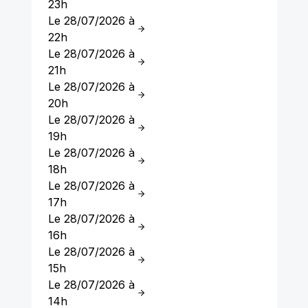
23h
Le 28/07/2026 à
22h
Le 28/07/2026 à
21h
Le 28/07/2026 à
20h
Le 28/07/2026 à
19h
Le 28/07/2026 à
18h
Le 28/07/2026 à
17h
Le 28/07/2026 à
16h
Le 28/07/2026 à
15h
Le 28/07/2026 à
14h