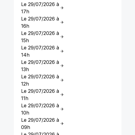
Le 29/07/2026 à
17h
Le 29/07/2026 à
16h
Le 29/07/2026 à
15h
Le 29/07/2026 à
14h
Le 29/07/2026 à
13h
Le 29/07/2026 à
12h
Le 29/07/2026 à
11h
Le 29/07/2026 à
10h
Le 29/07/2026 à
09h
Le 29/07/2026 à