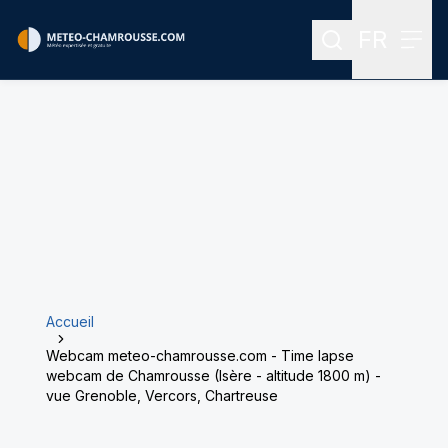
FR
Rechercher
Menu
Menu des
Accueil
Webcam meteo-chamrousse.com - Time lapse
webcam de Chamrousse (Isère - altitude 1800 m) -
vue Grenoble, Vercors, Chartreuse