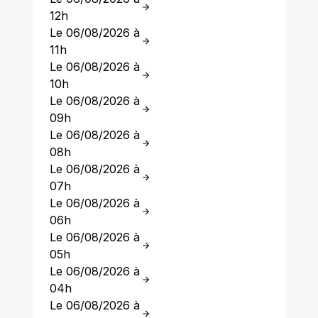
12h
Le 06/08/2026 à
11h
Le 06/08/2026 à
10h
Le 06/08/2026 à
09h
Le 06/08/2026 à
08h
Le 06/08/2026 à
07h
Le 06/08/2026 à
06h
Le 06/08/2026 à
05h
Le 06/08/2026 à
04h
Le 06/08/2026 à