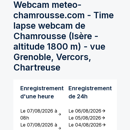
Webcam meteo-
chamrousse.com - Time
lapse webcam de
Chamrousse (Isère -
altitude 1800 m) - vue
Grenoble, Vercors,
Chartreuse
Enregistrement
Enregistrement
d'une heure
de 24h
Le 07/08/2026 à
Le 06/08/2026
08h
Le 05/08/2026
Le 07/08/2026 à
Le 04/08/2026