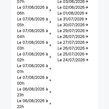
07h
Le 03/08/2026
Le 07/08/2026 à
Le 02/08/2026
06h
Le 01/08/2026
Le 07/08/2026 à
Le 31/07/2026
05h
Le 30/07/2026
Le 07/08/2026 à
Le 29/07/2026
04h
Le 28/07/2026
Le 07/08/2026 à
Le 27/07/2026
03h
Le 26/07/2026
Le 07/08/2026 à
Le 25/07/2026
02h
Le 24/07/2026
Le 07/08/2026 à
01h
Le 07/08/2026 à
00h
Le 06/08/2026 à
23h
Le 06/08/2026 à
22h