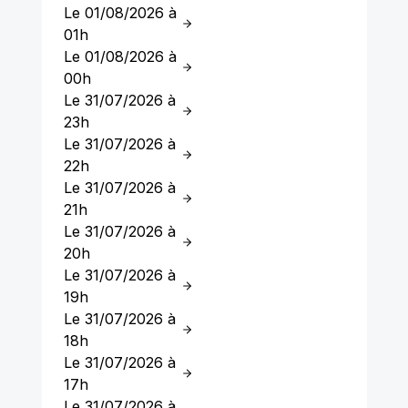
Le 01/08/2026 à
01h
Le 01/08/2026 à
00h
Le 31/07/2026 à
23h
Le 31/07/2026 à
22h
Le 31/07/2026 à
21h
Le 31/07/2026 à
20h
Le 31/07/2026 à
19h
Le 31/07/2026 à
18h
Le 31/07/2026 à
17h
Le 31/07/2026 à