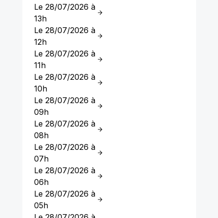
Le 28/07/2026 à
13h
Le 28/07/2026 à
12h
Le 28/07/2026 à
11h
Le 28/07/2026 à
10h
Le 28/07/2026 à
09h
Le 28/07/2026 à
08h
Le 28/07/2026 à
07h
Le 28/07/2026 à
06h
Le 28/07/2026 à
05h
Le 28/07/2026 à