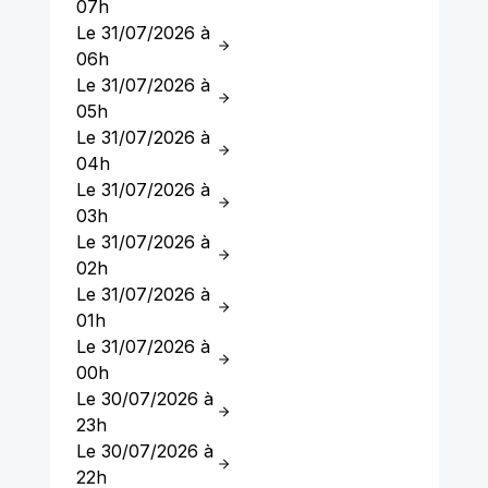
07h
Le 31/07/2026 à
06h
Le 31/07/2026 à
05h
Le 31/07/2026 à
04h
Le 31/07/2026 à
03h
Le 31/07/2026 à
02h
Le 31/07/2026 à
01h
Le 31/07/2026 à
00h
Le 30/07/2026 à
23h
Le 30/07/2026 à
22h