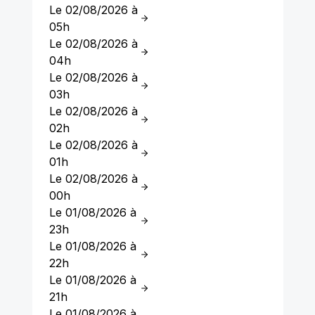
Le 02/08/2026 à
05h
Le 02/08/2026 à
04h
Le 02/08/2026 à
03h
Le 02/08/2026 à
02h
Le 02/08/2026 à
01h
Le 02/08/2026 à
00h
Le 01/08/2026 à
23h
Le 01/08/2026 à
22h
Le 01/08/2026 à
21h
Le 01/08/2026 à