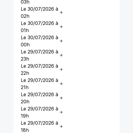
03h
Le 30/07/2026 à
02h
Le 30/07/2026 à
01h
Le 30/07/2026 à
00h
Le 29/07/2026 à
23h
Le 29/07/2026 à
22h
Le 29/07/2026 à
21h
Le 29/07/2026 à
20h
Le 29/07/2026 à
19h
Le 29/07/2026 à
18h