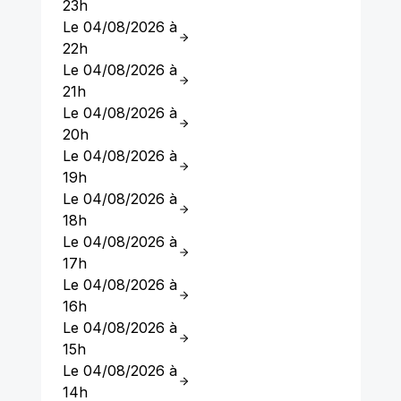
23h
Le 04/08/2026 à
22h
Le 04/08/2026 à
21h
Le 04/08/2026 à
20h
Le 04/08/2026 à
19h
Le 04/08/2026 à
18h
Le 04/08/2026 à
17h
Le 04/08/2026 à
16h
Le 04/08/2026 à
15h
Le 04/08/2026 à
14h