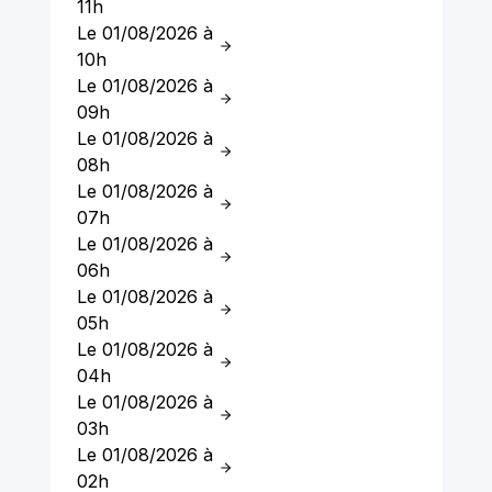
11h
Le 01/08/2026 à
10h
Le 01/08/2026 à
09h
Le 01/08/2026 à
08h
Le 01/08/2026 à
07h
Le 01/08/2026 à
06h
Le 01/08/2026 à
05h
Le 01/08/2026 à
04h
Le 01/08/2026 à
03h
Le 01/08/2026 à
02h