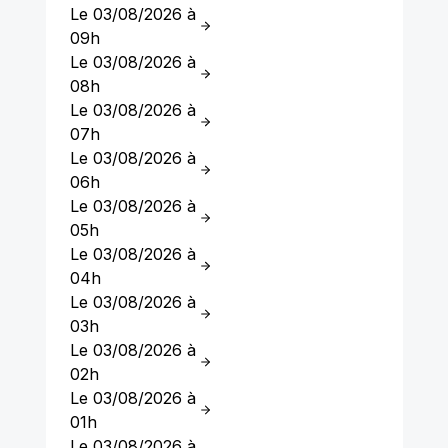
Le 03/08/2026 à
09h
Le 03/08/2026 à
08h
Le 03/08/2026 à
07h
Le 03/08/2026 à
06h
Le 03/08/2026 à
05h
Le 03/08/2026 à
04h
Le 03/08/2026 à
03h
Le 03/08/2026 à
02h
Le 03/08/2026 à
01h
Le 03/08/2026 à