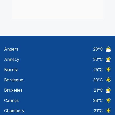
Angers
29
°C
Ciel 
Annecy
30
°C
Ciel 
Biarritz
25
°C
Ciel 
Bordeaux
30
°C
Ciel 
Bruxelles
21
°C
Ciel 
Cannes
28
°C
Ciel 
Chambery
31
°C