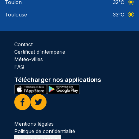
Toulon
32
°C
Ciel 
Toulouse
33
°C
Ciel 
Contact
Certificat d’intempérie
Météo-villes
FAQ
Télécharger nos applications
Facebook
Twitter
Mentions légales
Politique de confidentialité
Gestion des cookies