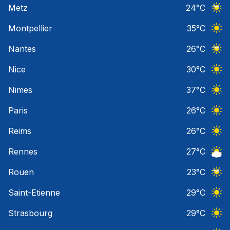
Metz
24
°C
Ciel 
Montpellier
35
°C
Ciel 
Nantes
26
°C
Ciel 
Nice
30
°C
Ciel 
Nimes
37
°C
Ciel 
Paris
26
°C
Ciel 
Reims
26
°C
Ciel 
Rennes
27
°C
Ciel 
Rouen
23
°C
Ciel 
Saint-Etienne
29
°C
Ciel 
Strasbourg
29
°C
Ciel 