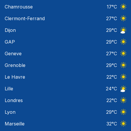
Ciel 
Chamrousse
17
°C
Ciel 
Clermont-Ferrand
27
°C
Ciel 
Dijon
29
°C
Ciel 
GAP
29
°C
Ciel 
Geneve
27
°C
Ciel 
Grenoble
29
°C
Ciel 
Le Havre
22
°C
Ciel 
Lille
24
°C
Ciel 
Londres
22
°C
Ciel 
Lyon
29
°C
Ciel 
Marseille
32
°C
Ciel 