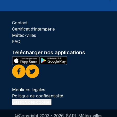
Ciel 
Contact
Certificat d’intempérie
Météo-villes
FAQ
Télécharger nos applications
Facebook
Twitter
Mentions légales
Politique de confidentialité
Gestion des cookies
@Copyright 2003 -
2026
. SARL Météo-villes