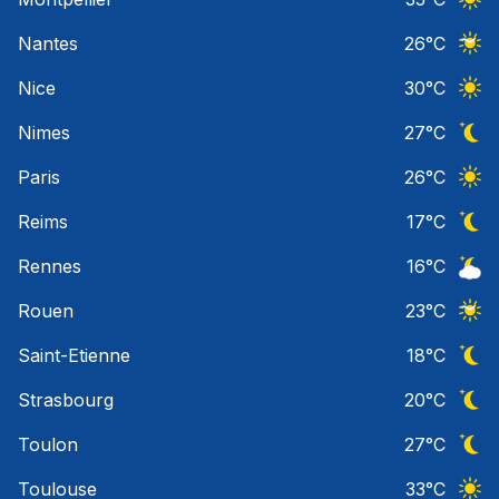
Ciel 
Nantes
26
°C
Ciel 
Nice
30
°C
Ciel 
Nimes
27
°C
Ciel 
Paris
26
°C
Ciel 
Reims
17
°C
Ciel 
Rennes
16
°C
Ciel 
Rouen
23
°C
Ciel 
Saint-Etienne
18
°C
Ciel 
Strasbourg
20
°C
Ciel 
Toulon
27
°C
Ciel 
Toulouse
33
°C