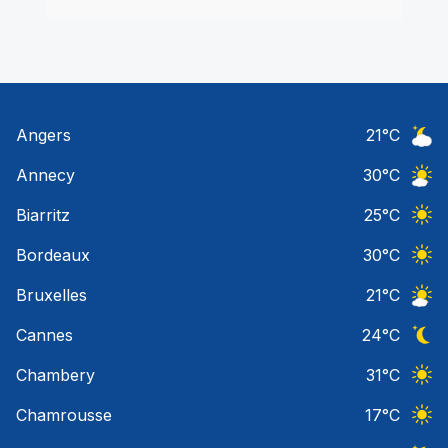
Angers
21
°C
Ciel 
Annecy
30
°C
Ciel 
Biarritz
25
°C
Ciel 
Bordeaux
30
°C
Ciel 
Bruxelles
21
°C
Ciel 
Cannes
24
°C
Ciel 
Chambery
31
°C
Ciel 
Chamrousse
17
°C
Ciel 