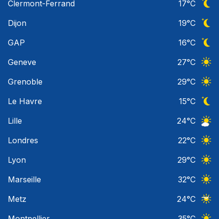
Clermont-Ferrand
17
°C
Ciel 
Dijon
19
°C
Ciel 
GAP
16
°C
Ciel 
Geneve
27
°C
Ciel 
Grenoble
29
°C
Ciel 
Le Havre
15
°C
Ciel 
Lille
24
°C
Ciel 
Londres
22
°C
Ciel 
Lyon
29
°C
Ciel 
Marseille
32
°C
Ciel 
Metz
24
°C
Ciel 
Montpellier
35
°C