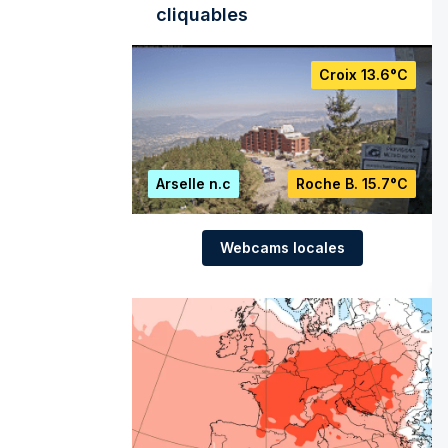
cliquables
Croix
13.6°C
Arselle
n.c
Roche B.
15.7°C
Webcams locales