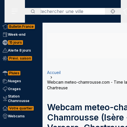
Rechercher
Menu secondaire
Bulletin France
Week-end
15 jours
Alerte 8 jours
Prévi. saison
Accueil
Pluies
Nuages
Webcam meteo-chamrousse.com - Time laps
Chartreuse
Orages
Station
Chamrousse
Webcam meteo-cha
Votre quartier
Chamrousse (Isère -
Webcams