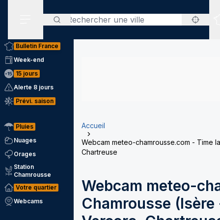
Rechercher
Menu secondaire
Bulletin France
Week-end
15 jours
Alerte 8 jours
Prévi. saison
Accueil
Pluies
Nuages
Webcam meteo-chamrousse.com - Time laps
Chartreuse
Orages
Station
Chamrousse
Webcam meteo-cha
Votre quartier
Chamrousse (Isère -
Webcams