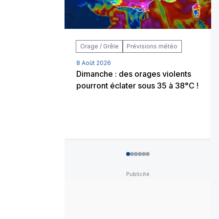
Orage / Grêle
Prévisions météo
8 Août 2026
Dimanche : des orages violents
pourront éclater sous 35 à 38°C !
0
1
2
3
4
5