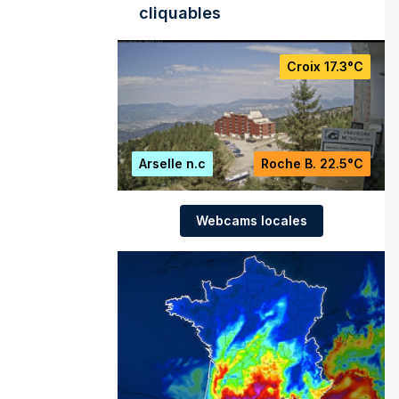
cliquables
Croix
17.3°C
Arselle
n.c
Roche B.
22.5°C
Webcams locales