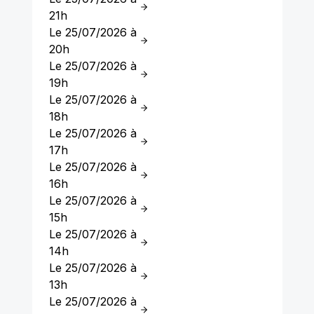
21h
Le 25/07/2026 à
20h
Le 25/07/2026 à
19h
Le 25/07/2026 à
18h
Le 25/07/2026 à
17h
Le 25/07/2026 à
16h
Le 25/07/2026 à
15h
Le 25/07/2026 à
14h
Le 25/07/2026 à
13h
Le 25/07/2026 à