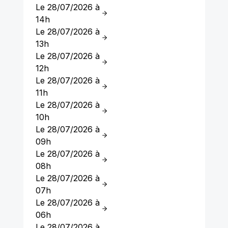
Le 28/07/2026 à
14h
Le 28/07/2026 à
13h
Le 28/07/2026 à
12h
Le 28/07/2026 à
11h
Le 28/07/2026 à
10h
Le 28/07/2026 à
09h
Le 28/07/2026 à
08h
Le 28/07/2026 à
07h
Le 28/07/2026 à
06h
Le 28/07/2026 à