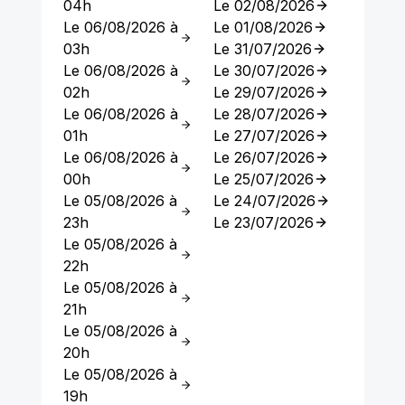
04h
Le 02/08/2026
Le 06/08/2026 à
Le 01/08/2026
03h
Le 31/07/2026
Le 06/08/2026 à
Le 30/07/2026
02h
Le 29/07/2026
Le 06/08/2026 à
Le 28/07/2026
01h
Le 27/07/2026
Le 06/08/2026 à
Le 26/07/2026
00h
Le 25/07/2026
Le 05/08/2026 à
Le 24/07/2026
23h
Le 23/07/2026
Le 05/08/2026 à
22h
Le 05/08/2026 à
21h
Le 05/08/2026 à
20h
Le 05/08/2026 à
19h