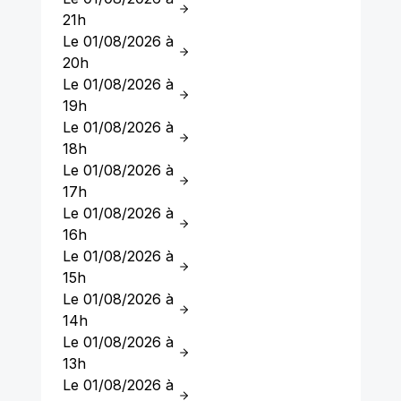
21h
Le 01/08/2026 à
20h
Le 01/08/2026 à
19h
Le 01/08/2026 à
18h
Le 01/08/2026 à
17h
Le 01/08/2026 à
16h
Le 01/08/2026 à
15h
Le 01/08/2026 à
14h
Le 01/08/2026 à
13h
Le 01/08/2026 à