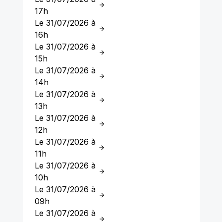
17h
Le 31/07/2026 à
16h
Le 31/07/2026 à
15h
Le 31/07/2026 à
14h
Le 31/07/2026 à
13h
Le 31/07/2026 à
12h
Le 31/07/2026 à
11h
Le 31/07/2026 à
10h
Le 31/07/2026 à
09h
Le 31/07/2026 à