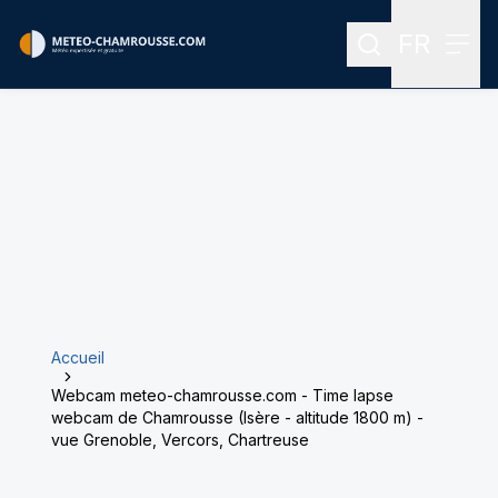
FR
Rechercher
Menu
Menu des
Accueil
Webcam meteo-chamrousse.com - Time lapse
webcam de Chamrousse (Isère - altitude 1800 m) -
vue Grenoble, Vercors, Chartreuse