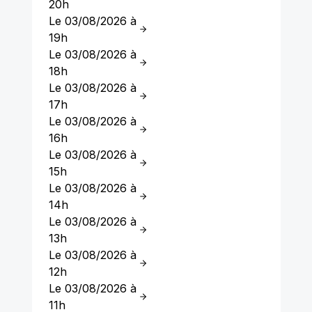
20h
Le 03/08/2026 à
19h
Le 03/08/2026 à
18h
Le 03/08/2026 à
17h
Le 03/08/2026 à
16h
Le 03/08/2026 à
15h
Le 03/08/2026 à
14h
Le 03/08/2026 à
13h
Le 03/08/2026 à
12h
Le 03/08/2026 à
11h