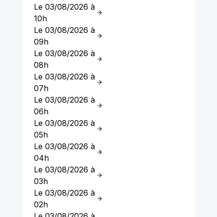
Le 03/08/2026 à
10h
Le 03/08/2026 à
09h
Le 03/08/2026 à
08h
Le 03/08/2026 à
07h
Le 03/08/2026 à
06h
Le 03/08/2026 à
05h
Le 03/08/2026 à
04h
Le 03/08/2026 à
03h
Le 03/08/2026 à
02h
Le 03/08/2026 à