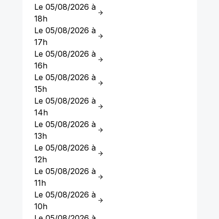
Le 05/08/2026 à
18h
Le 05/08/2026 à
17h
Le 05/08/2026 à
16h
Le 05/08/2026 à
15h
Le 05/08/2026 à
14h
Le 05/08/2026 à
13h
Le 05/08/2026 à
12h
Le 05/08/2026 à
11h
Le 05/08/2026 à
10h
Le 05/08/2026 à