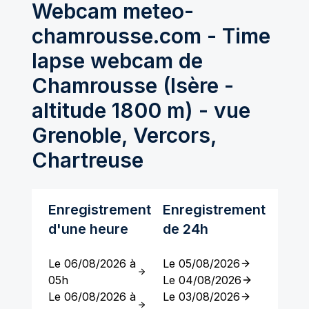
Webcam meteo-
chamrousse.com - Time
lapse webcam de
Chamrousse (Isère -
altitude 1800 m) - vue
Grenoble, Vercors,
Chartreuse
Enregistrement
Enregistrement
d'une heure
de 24h
Le 06/08/2026 à
Le 05/08/2026
05h
Le 04/08/2026
Le 06/08/2026 à
Le 03/08/2026