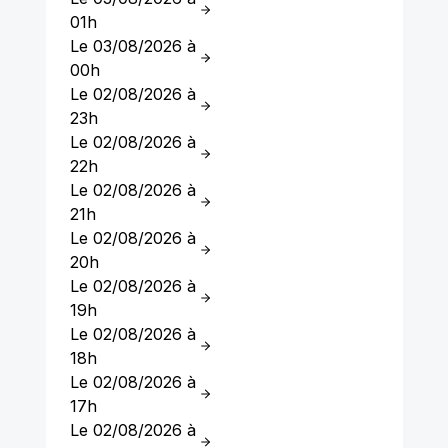
01h
Le 03/08/2026 à
00h
Le 02/08/2026 à
23h
Le 02/08/2026 à
22h
Le 02/08/2026 à
21h
Le 02/08/2026 à
20h
Le 02/08/2026 à
19h
Le 02/08/2026 à
18h
Le 02/08/2026 à
17h
Le 02/08/2026 à