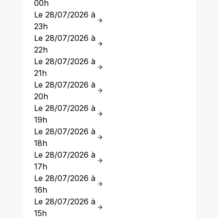
00h
Le 28/07/2026 à
23h
Le 28/07/2026 à
22h
Le 28/07/2026 à
21h
Le 28/07/2026 à
20h
Le 28/07/2026 à
19h
Le 28/07/2026 à
18h
Le 28/07/2026 à
17h
Le 28/07/2026 à
16h
Le 28/07/2026 à
15h