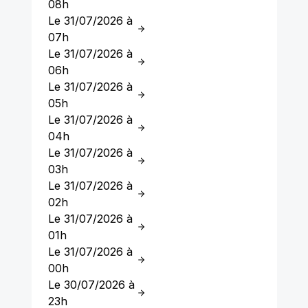
08h
Le 31/07/2026 à
07h
Le 31/07/2026 à
06h
Le 31/07/2026 à
05h
Le 31/07/2026 à
04h
Le 31/07/2026 à
03h
Le 31/07/2026 à
02h
Le 31/07/2026 à
01h
Le 31/07/2026 à
00h
Le 30/07/2026 à
23h