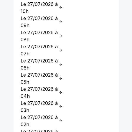
Le 27/07/2026 à
10h
Le 27/07/2026 à
09h
Le 27/07/2026 à
08h
Le 27/07/2026 à
07h
Le 27/07/2026 à
06h
Le 27/07/2026 à
05h
Le 27/07/2026 à
04h
Le 27/07/2026 à
03h
Le 27/07/2026 à
02h
Le 27/07/2026 à