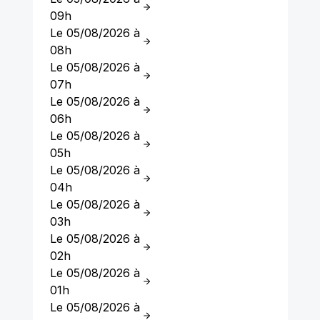
09h
Le 05/08/2026 à
08h
Le 05/08/2026 à
07h
Le 05/08/2026 à
06h
Le 05/08/2026 à
05h
Le 05/08/2026 à
04h
Le 05/08/2026 à
03h
Le 05/08/2026 à
02h
Le 05/08/2026 à
01h
Le 05/08/2026 à