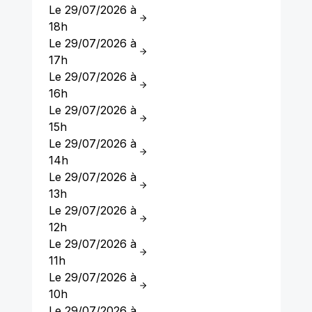
Le 29/07/2026 à
18h
Le 29/07/2026 à
17h
Le 29/07/2026 à
16h
Le 29/07/2026 à
15h
Le 29/07/2026 à
14h
Le 29/07/2026 à
13h
Le 29/07/2026 à
12h
Le 29/07/2026 à
11h
Le 29/07/2026 à
10h
Le 29/07/2026 à