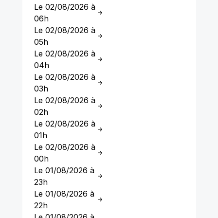
Le 02/08/2026 à
06h
Le 02/08/2026 à
05h
Le 02/08/2026 à
04h
Le 02/08/2026 à
03h
Le 02/08/2026 à
02h
Le 02/08/2026 à
01h
Le 02/08/2026 à
00h
Le 01/08/2026 à
23h
Le 01/08/2026 à
22h
Le 01/08/2026 à