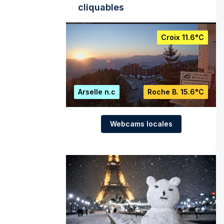
cliquables
Croix
11.6°C
Arselle
n.c
Roche B.
15.6°C
Webcams locales