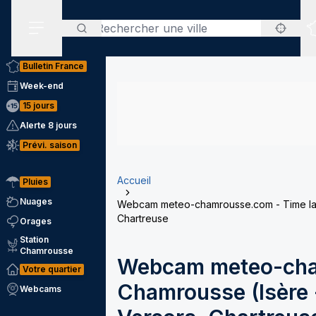
Rechercher
Menu secondaire
Bulletin France
Week-end
15 jours
Alerte 8 jours
Prévi. saison
Accueil
Pluies
Nuages
Webcam meteo-chamrousse.com - Time laps
Chartreuse
Orages
Station
Chamrousse
Webcam meteo-cha
Votre quartier
Chamrousse (Isère -
Webcams