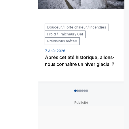
Douceur / Forte chaleur / Incendies
Froid / Fraîcheur / Gel
Prévisions météo
7 Août 2026
Après cet été historique, allons-
nous connaître un hiver glacial ?
0
1
2
3
4
5