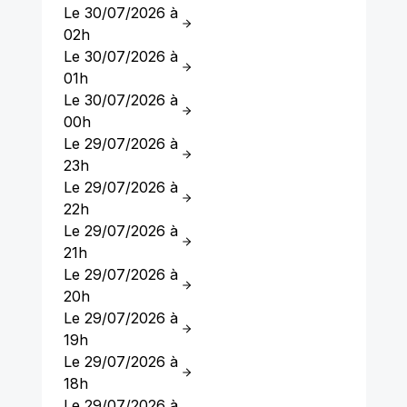
Le 30/07/2026 à
02h
Le 30/07/2026 à
01h
Le 30/07/2026 à
00h
Le 29/07/2026 à
23h
Le 29/07/2026 à
22h
Le 29/07/2026 à
21h
Le 29/07/2026 à
20h
Le 29/07/2026 à
19h
Le 29/07/2026 à
18h
Le 29/07/2026 à