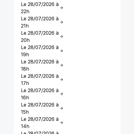
Le 28/07/2026 à
22h
Le 28/07/2026 à
21h
Le 28/07/2026 à
20h
Le 28/07/2026 à
19h
Le 28/07/2026 à
18h
Le 28/07/2026 à
17h
Le 28/07/2026 à
16h
Le 28/07/2026 à
15h
Le 28/07/2026 à
14h
Le 28/07/2026 à