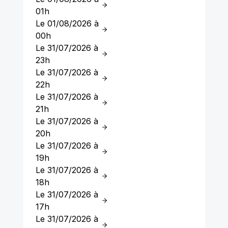
01h
Le 01/08/2026 à
00h
Le 31/07/2026 à
23h
Le 31/07/2026 à
22h
Le 31/07/2026 à
21h
Le 31/07/2026 à
20h
Le 31/07/2026 à
19h
Le 31/07/2026 à
18h
Le 31/07/2026 à
17h
Le 31/07/2026 à