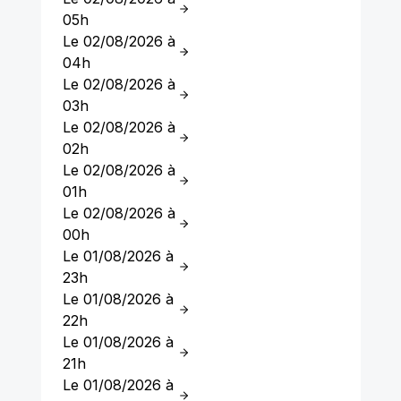
05h
Le 02/08/2026 à
04h
Le 02/08/2026 à
03h
Le 02/08/2026 à
02h
Le 02/08/2026 à
01h
Le 02/08/2026 à
00h
Le 01/08/2026 à
23h
Le 01/08/2026 à
22h
Le 01/08/2026 à
21h
Le 01/08/2026 à