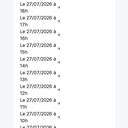
Le 27/07/2026 à
18h
Le 27/07/2026 à
17h
Le 27/07/2026 à
16h
Le 27/07/2026 à
15h
Le 27/07/2026 à
14h
Le 27/07/2026 à
13h
Le 27/07/2026 à
12h
Le 27/07/2026 à
11h
Le 27/07/2026 à
10h
Le 27/07/2026 à