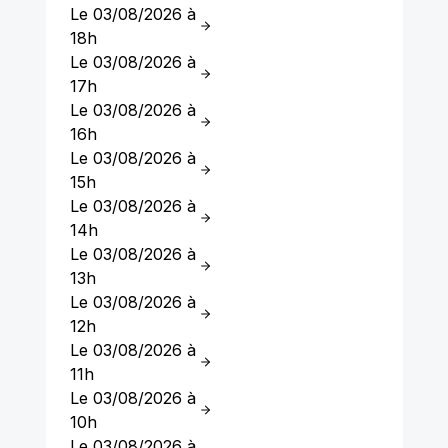
Le 03/08/2026 à
18h
Le 03/08/2026 à
17h
Le 03/08/2026 à
16h
Le 03/08/2026 à
15h
Le 03/08/2026 à
14h
Le 03/08/2026 à
13h
Le 03/08/2026 à
12h
Le 03/08/2026 à
11h
Le 03/08/2026 à
10h
Le 03/08/2026 à