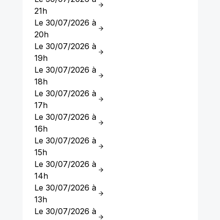
21h
Le 30/07/2026 à
20h
Le 30/07/2026 à
19h
Le 30/07/2026 à
18h
Le 30/07/2026 à
17h
Le 30/07/2026 à
16h
Le 30/07/2026 à
15h
Le 30/07/2026 à
14h
Le 30/07/2026 à
13h
Le 30/07/2026 à