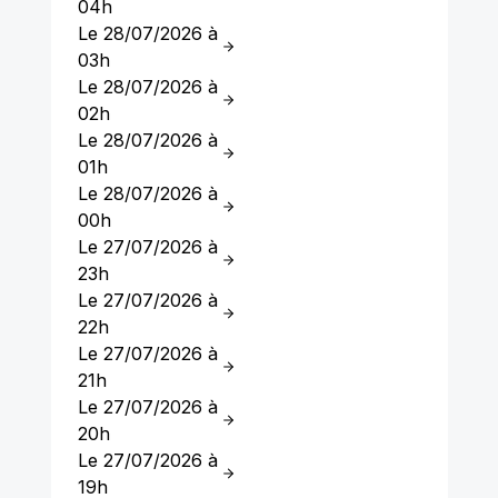
04h
Le 28/07/2026 à
03h
Le 28/07/2026 à
02h
Le 28/07/2026 à
01h
Le 28/07/2026 à
00h
Le 27/07/2026 à
23h
Le 27/07/2026 à
22h
Le 27/07/2026 à
21h
Le 27/07/2026 à
20h
Le 27/07/2026 à
19h