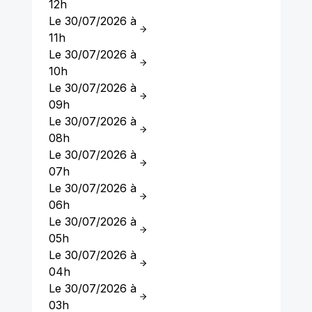
12h
Le 30/07/2026 à
11h
Le 30/07/2026 à
10h
Le 30/07/2026 à
09h
Le 30/07/2026 à
08h
Le 30/07/2026 à
07h
Le 30/07/2026 à
06h
Le 30/07/2026 à
05h
Le 30/07/2026 à
04h
Le 30/07/2026 à
03h