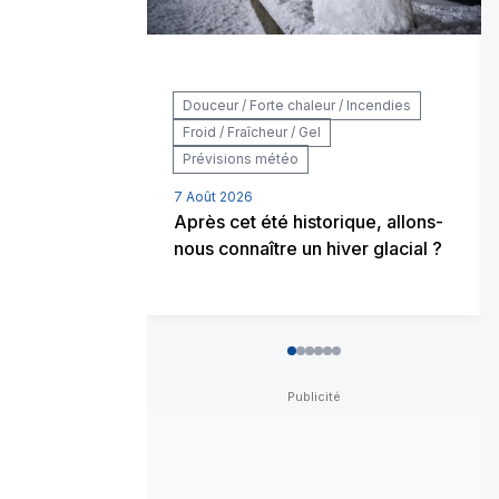
Douceur / Forte chaleur / Incendies
Froid / Fraîcheur / Gel
Prévisions météo
7 Août 2026
Après cet été historique, allons-
nous connaître un hiver glacial ?
0
1
2
3
4
5