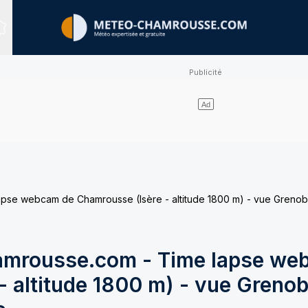
Sites expertisés
e webcam de Chamrousse (Isère - altitude 1800 m) - vue Grenobl
mrousse.com - Time lapse we
 altitude 1800 m) - vue Grenob