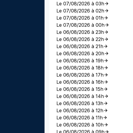
Le 07/08/2026 à 03h
Le 07/08/2026 à 02h
Le 07/08/2026 à 01h
Le 07/08/2026 à 00h
Le 06/08/2026 à 23h
Le 06/08/2026 à 22h
Le 06/08/2026 à 21h
Le 06/08/2026 à 20h
Le 06/08/2026 à 19h
Le 06/08/2026 à 18h
Le 06/08/2026 à 17h
Le 06/08/2026 à 16h
Le 06/08/2026 à 15h
Le 06/08/2026 à 14h
Le 06/08/2026 à 13h
Le 06/08/2026 à 12h
Le 06/08/2026 à 11h
Le 06/08/2026 à 10h
Le 06/08/2026 à 09h