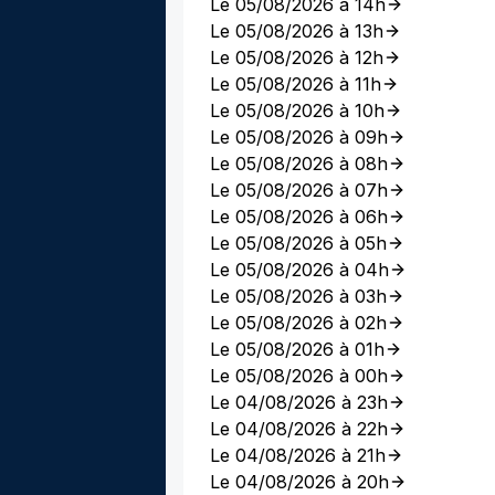
Le 05/08/2026 à 14h
Le 05/08/2026 à 13h
Le 05/08/2026 à 12h
Le 05/08/2026 à 11h
Le 05/08/2026 à 10h
Le 05/08/2026 à 09h
Le 05/08/2026 à 08h
Le 05/08/2026 à 07h
Le 05/08/2026 à 06h
Le 05/08/2026 à 05h
Le 05/08/2026 à 04h
Le 05/08/2026 à 03h
Le 05/08/2026 à 02h
Le 05/08/2026 à 01h
Le 05/08/2026 à 00h
Le 04/08/2026 à 23h
Le 04/08/2026 à 22h
Le 04/08/2026 à 21h
Le 04/08/2026 à 20h