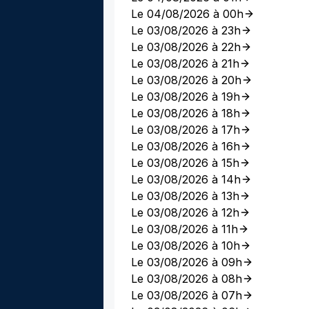
Le 04/08/2026 à 00h
Le 03/08/2026 à 23h
Le 03/08/2026 à 22h
Le 03/08/2026 à 21h
Le 03/08/2026 à 20h
Le 03/08/2026 à 19h
Le 03/08/2026 à 18h
Le 03/08/2026 à 17h
Le 03/08/2026 à 16h
Le 03/08/2026 à 15h
Le 03/08/2026 à 14h
Le 03/08/2026 à 13h
Le 03/08/2026 à 12h
Le 03/08/2026 à 11h
Le 03/08/2026 à 10h
Le 03/08/2026 à 09h
Le 03/08/2026 à 08h
Le 03/08/2026 à 07h