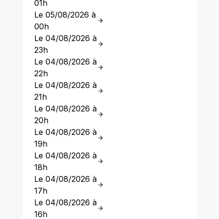
01h
Le 05/08/2026 à
00h
Le 04/08/2026 à
23h
Le 04/08/2026 à
22h
Le 04/08/2026 à
21h
Le 04/08/2026 à
20h
Le 04/08/2026 à
19h
Le 04/08/2026 à
18h
Le 04/08/2026 à
17h
Le 04/08/2026 à
16h