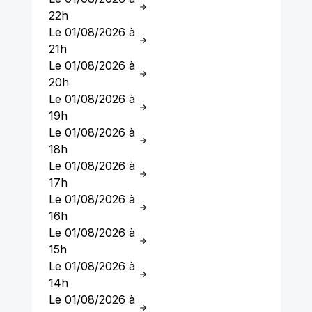
22h
Le 01/08/2026 à
21h
Le 01/08/2026 à
20h
Le 01/08/2026 à
19h
Le 01/08/2026 à
18h
Le 01/08/2026 à
17h
Le 01/08/2026 à
16h
Le 01/08/2026 à
15h
Le 01/08/2026 à
14h
Le 01/08/2026 à