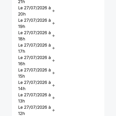
21h
Le 27/07/2026 à
20h
Le 27/07/2026 à
19h
Le 27/07/2026 à
18h
Le 27/07/2026 à
17h
Le 27/07/2026 à
16h
Le 27/07/2026 à
15h
Le 27/07/2026 à
14h
Le 27/07/2026 à
13h
Le 27/07/2026 à
12h