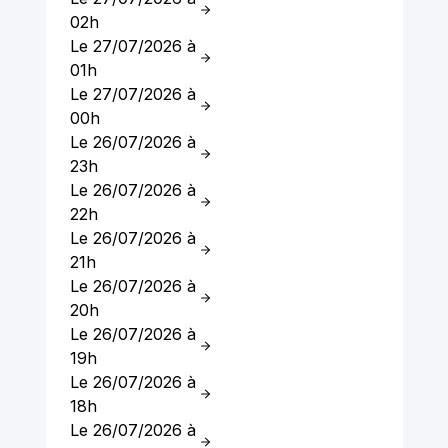
02h
Le 27/07/2026 à
01h
Le 27/07/2026 à
00h
Le 26/07/2026 à
23h
Le 26/07/2026 à
22h
Le 26/07/2026 à
21h
Le 26/07/2026 à
20h
Le 26/07/2026 à
19h
Le 26/07/2026 à
18h
Le 26/07/2026 à