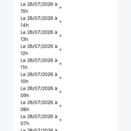
Le 28/07/2026 à
15h
Le 28/07/2026 à
14h
Le 28/07/2026 à
13h
Le 28/07/2026 à
12h
Le 28/07/2026 à
11h
Le 28/07/2026 à
10h
Le 28/07/2026 à
09h
Le 28/07/2026 à
08h
Le 28/07/2026 à
07h
Le 28/07/2026 à