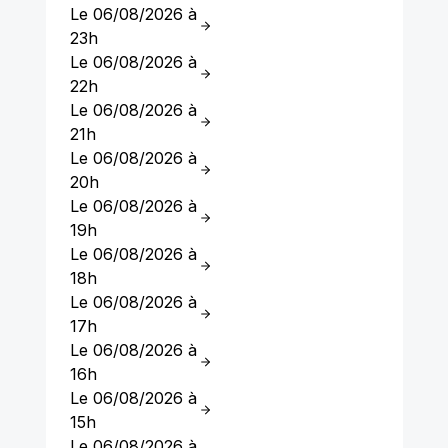
Le 06/08/2026 à
23h
Le 06/08/2026 à
22h
Le 06/08/2026 à
21h
Le 06/08/2026 à
20h
Le 06/08/2026 à
19h
Le 06/08/2026 à
18h
Le 06/08/2026 à
17h
Le 06/08/2026 à
16h
Le 06/08/2026 à
15h
Le 06/08/2026 à