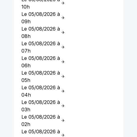
10h
Le 05/08/2026 à
09h
Le 05/08/2026 à
08h
Le 05/08/2026 à
07h
Le 05/08/2026 à
06h
Le 05/08/2026 à
05h
Le 05/08/2026 à
04h
Le 05/08/2026 à
03h
Le 05/08/2026 à
02h
Le 05/08/2026 à