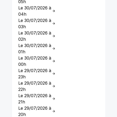
05h
Le 30/07/2026 à
04h
Le 30/07/2026 à
03h
Le 30/07/2026 à
02h
Le 30/07/2026 à
01h
Le 30/07/2026 à
00h
Le 29/07/2026 à
23h
Le 29/07/2026 à
22h
Le 29/07/2026 à
21h
Le 29/07/2026 à
20h