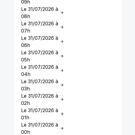
09h
Le 31/07/2026 à
08h
Le 31/07/2026 à
07h
Le 31/07/2026 à
06h
Le 31/07/2026 à
05h
Le 31/07/2026 à
04h
Le 31/07/2026 à
03h
Le 31/07/2026 à
02h
Le 31/07/2026 à
01h
Le 31/07/2026 à
00h