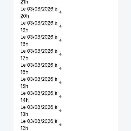
21h
Le 03/08/2026 à
20h
Le 03/08/2026 à
19h
Le 03/08/2026 à
18h
Le 03/08/2026 à
17h
Le 03/08/2026 à
16h
Le 03/08/2026 à
15h
Le 03/08/2026 à
14h
Le 03/08/2026 à
13h
Le 03/08/2026 à
12h