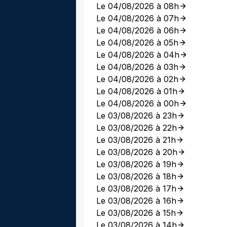
Le 04/08/2026 à 08h
Le 04/08/2026 à 07h
Le 04/08/2026 à 06h
Le 04/08/2026 à 05h
Le 04/08/2026 à 04h
Le 04/08/2026 à 03h
Le 04/08/2026 à 02h
Le 04/08/2026 à 01h
Le 04/08/2026 à 00h
Le 03/08/2026 à 23h
Le 03/08/2026 à 22h
Le 03/08/2026 à 21h
Le 03/08/2026 à 20h
Le 03/08/2026 à 19h
Le 03/08/2026 à 18h
Le 03/08/2026 à 17h
Le 03/08/2026 à 16h
Le 03/08/2026 à 15h
Le 03/08/2026 à 14h