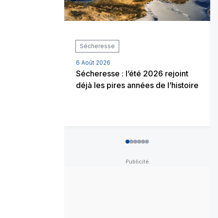
Sécheresse
6 Août 2026
Sécheresse : l’été 2026 rejoint
déjà les pires années de l’histoire
0
1
2
3
4
5