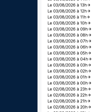
Le 03/08/2026 à 13h
Le 03/08/2026 à 12h
Le 03/08/2026 à 11h
Le 03/08/2026 à 10h
Le 03/08/2026 à 09h
Le 03/08/2026 à 08h
Le 03/08/2026 à 07h
Le 03/08/2026 à 06h
Le 03/08/2026 à 05h
Le 03/08/2026 à 04h
Le 03/08/2026 à 03h
Le 03/08/2026 à 02h
Le 03/08/2026 à 01h
Le 03/08/2026 à 00h
Le 02/08/2026 à 23h
Le 02/08/2026 à 22h
Le 02/08/2026 à 21h
Le 02/08/2026 à 20h