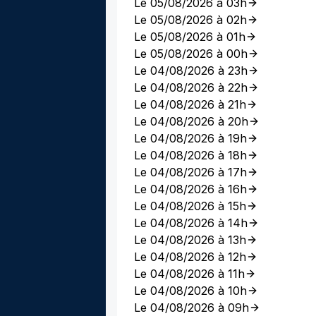
Le 05/08/2026 à 03h
Le 05/08/2026 à 02h
Le 05/08/2026 à 01h
Le 05/08/2026 à 00h
Le 04/08/2026 à 23h
Le 04/08/2026 à 22h
Le 04/08/2026 à 21h
Le 04/08/2026 à 20h
Le 04/08/2026 à 19h
Le 04/08/2026 à 18h
Le 04/08/2026 à 17h
Le 04/08/2026 à 16h
Le 04/08/2026 à 15h
Le 04/08/2026 à 14h
Le 04/08/2026 à 13h
Le 04/08/2026 à 12h
Le 04/08/2026 à 11h
Le 04/08/2026 à 10h
Le 04/08/2026 à 09h