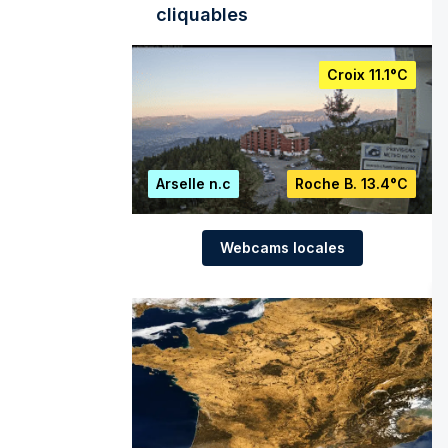
cliquables
Croix
11.1°C
Arselle
n.c
Roche B.
13.4°C
Webcams locales