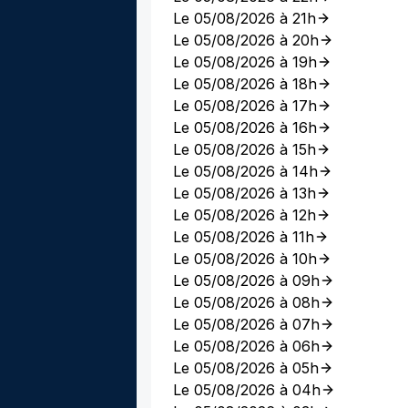
Le 05/08/2026 à 21h
Le 05/08/2026 à 20h
Le 05/08/2026 à 19h
Le 05/08/2026 à 18h
Le 05/08/2026 à 17h
Le 05/08/2026 à 16h
Le 05/08/2026 à 15h
Le 05/08/2026 à 14h
Le 05/08/2026 à 13h
Le 05/08/2026 à 12h
Le 05/08/2026 à 11h
Le 05/08/2026 à 10h
Le 05/08/2026 à 09h
Le 05/08/2026 à 08h
Le 05/08/2026 à 07h
Le 05/08/2026 à 06h
Le 05/08/2026 à 05h
Le 05/08/2026 à 04h