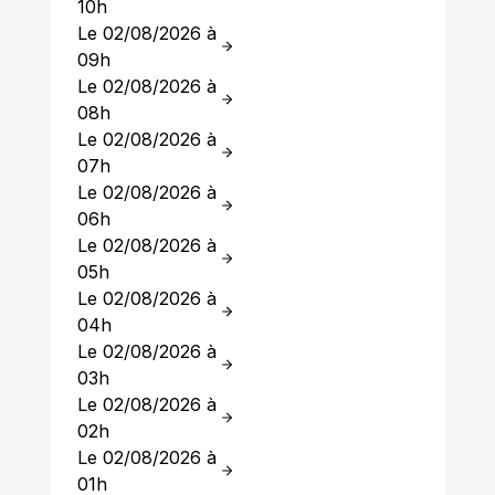
10h
Le 02/08/2026 à
09h
Le 02/08/2026 à
08h
Le 02/08/2026 à
07h
Le 02/08/2026 à
06h
Le 02/08/2026 à
05h
Le 02/08/2026 à
04h
Le 02/08/2026 à
03h
Le 02/08/2026 à
02h
Le 02/08/2026 à
01h