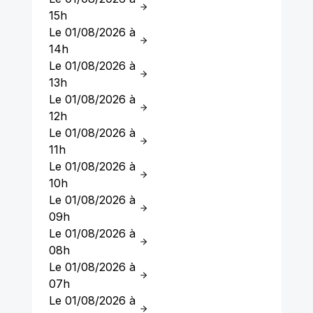
15h
Le 01/08/2026 à
14h
Le 01/08/2026 à
13h
Le 01/08/2026 à
12h
Le 01/08/2026 à
11h
Le 01/08/2026 à
10h
Le 01/08/2026 à
09h
Le 01/08/2026 à
08h
Le 01/08/2026 à
07h
Le 01/08/2026 à