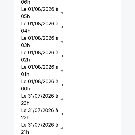
06h
Le 01/08/2026 à
05h
Le 01/08/2026 à
04h
Le 01/08/2026 à
03h
Le 01/08/2026 à
02h
Le 01/08/2026 à
01h
Le 01/08/2026 à
00h
Le 31/07/2026 à
23h
Le 31/07/2026 à
22h
Le 31/07/2026 à
21h