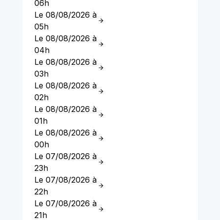
06h
Le 08/08/2026 à
05h
Le 08/08/2026 à
04h
Le 08/08/2026 à
03h
Le 08/08/2026 à
02h
Le 08/08/2026 à
01h
Le 08/08/2026 à
00h
Le 07/08/2026 à
23h
Le 07/08/2026 à
22h
Le 07/08/2026 à
21h