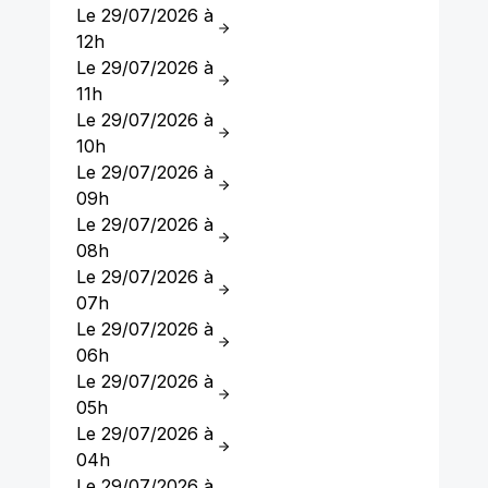
Le 29/07/2026 à
12h
Le 29/07/2026 à
11h
Le 29/07/2026 à
10h
Le 29/07/2026 à
09h
Le 29/07/2026 à
08h
Le 29/07/2026 à
07h
Le 29/07/2026 à
06h
Le 29/07/2026 à
05h
Le 29/07/2026 à
04h
Le 29/07/2026 à