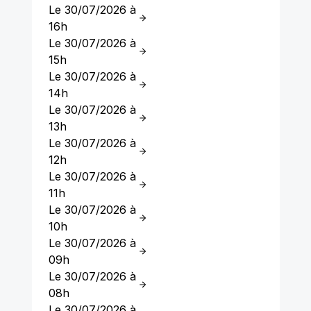
Le 30/07/2026 à
16h
Le 30/07/2026 à
15h
Le 30/07/2026 à
14h
Le 30/07/2026 à
13h
Le 30/07/2026 à
12h
Le 30/07/2026 à
11h
Le 30/07/2026 à
10h
Le 30/07/2026 à
09h
Le 30/07/2026 à
08h
Le 30/07/2026 à