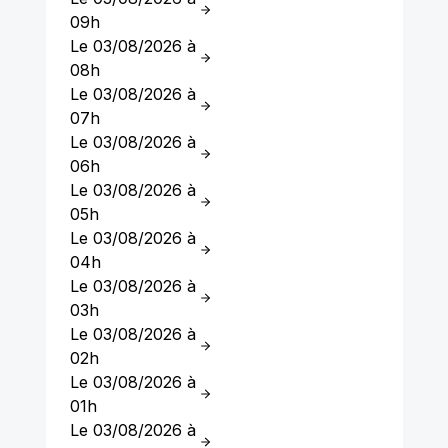
09h
Le 03/08/2026 à
08h
Le 03/08/2026 à
07h
Le 03/08/2026 à
06h
Le 03/08/2026 à
05h
Le 03/08/2026 à
04h
Le 03/08/2026 à
03h
Le 03/08/2026 à
02h
Le 03/08/2026 à
01h
Le 03/08/2026 à