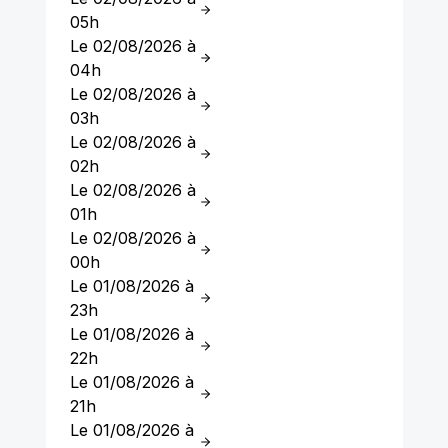
05h
Le 02/08/2026 à
04h
Le 02/08/2026 à
03h
Le 02/08/2026 à
02h
Le 02/08/2026 à
01h
Le 02/08/2026 à
00h
Le 01/08/2026 à
23h
Le 01/08/2026 à
22h
Le 01/08/2026 à
21h
Le 01/08/2026 à