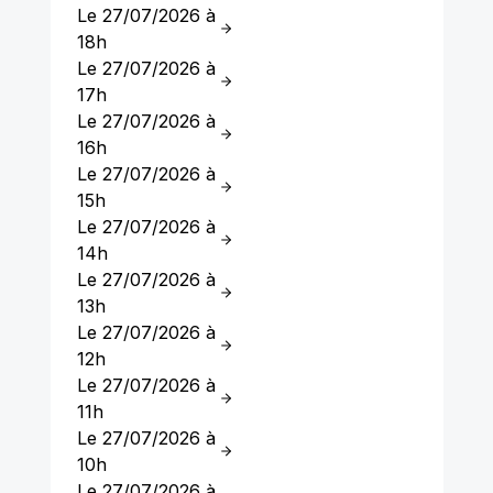
Le 27/07/2026 à
18h
Le 27/07/2026 à
17h
Le 27/07/2026 à
16h
Le 27/07/2026 à
15h
Le 27/07/2026 à
14h
Le 27/07/2026 à
13h
Le 27/07/2026 à
12h
Le 27/07/2026 à
11h
Le 27/07/2026 à
10h
Le 27/07/2026 à