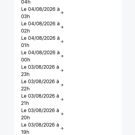
04h
Le 04/08/2026 à
03h
Le 04/08/2026 à
02h
Le 04/08/2026 à
01h
Le 04/08/2026 à
00h
Le 03/08/2026 à
23h
Le 03/08/2026 à
22h
Le 03/08/2026 à
21h
Le 03/08/2026 à
20h
Le 03/08/2026 à
19h