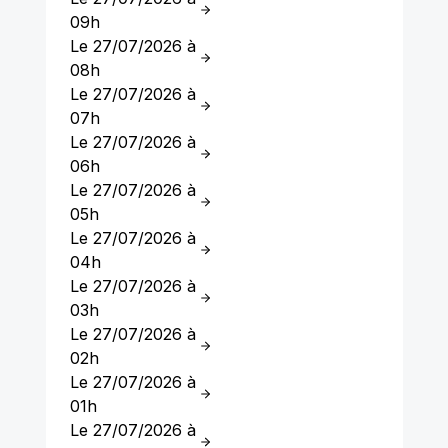
09h
Le 27/07/2026 à
08h
Le 27/07/2026 à
07h
Le 27/07/2026 à
06h
Le 27/07/2026 à
05h
Le 27/07/2026 à
04h
Le 27/07/2026 à
03h
Le 27/07/2026 à
02h
Le 27/07/2026 à
01h
Le 27/07/2026 à