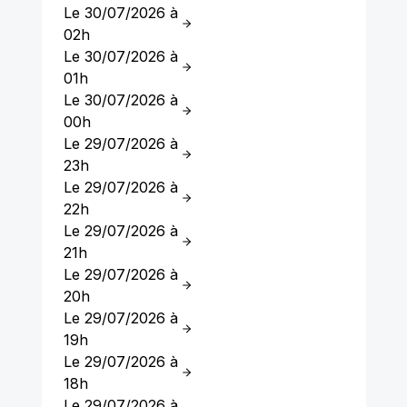
Le 30/07/2026 à
02h
Le 30/07/2026 à
01h
Le 30/07/2026 à
00h
Le 29/07/2026 à
23h
Le 29/07/2026 à
22h
Le 29/07/2026 à
21h
Le 29/07/2026 à
20h
Le 29/07/2026 à
19h
Le 29/07/2026 à
18h
Le 29/07/2026 à