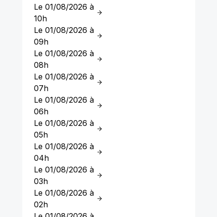
Le 01/08/2026 à
10h
Le 01/08/2026 à
09h
Le 01/08/2026 à
08h
Le 01/08/2026 à
07h
Le 01/08/2026 à
06h
Le 01/08/2026 à
05h
Le 01/08/2026 à
04h
Le 01/08/2026 à
03h
Le 01/08/2026 à
02h
Le 01/08/2026 à