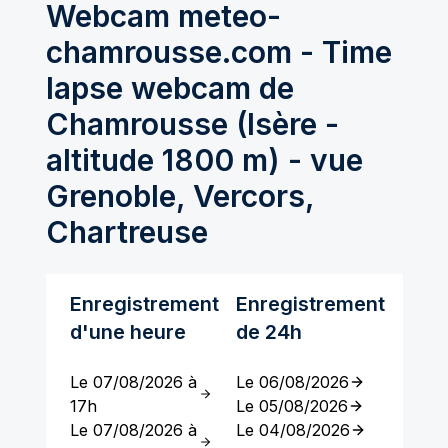
Webcam meteo-
chamrousse.com - Time
lapse webcam de
Chamrousse (Isère -
altitude 1800 m) - vue
Grenoble, Vercors,
Chartreuse
Enregistrement
Enregistrement
d'une heure
de 24h
Le 07/08/2026 à
Le 06/08/2026
17h
Le 05/08/2026
Le 07/08/2026 à
Le 04/08/2026