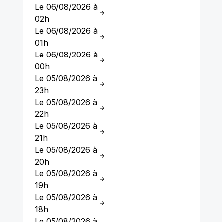
Le 06/08/2026 à
02h
Le 06/08/2026 à
01h
Le 06/08/2026 à
00h
Le 05/08/2026 à
23h
Le 05/08/2026 à
22h
Le 05/08/2026 à
21h
Le 05/08/2026 à
20h
Le 05/08/2026 à
19h
Le 05/08/2026 à
18h
Le 05/08/2026 à