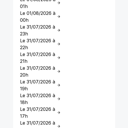
01h
Le 01/08/2026 à
00h
Le 31/07/2026 à
23h
Le 31/07/2026 à
22h
Le 31/07/2026 à
21h
Le 31/07/2026 à
20h
Le 31/07/2026 à
19h
Le 31/07/2026 à
18h
Le 31/07/2026 à
17h
Le 31/07/2026 à