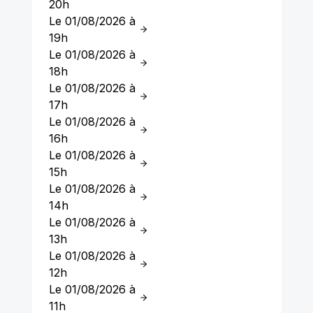
20h
Le 01/08/2026 à
19h
Le 01/08/2026 à
18h
Le 01/08/2026 à
17h
Le 01/08/2026 à
16h
Le 01/08/2026 à
15h
Le 01/08/2026 à
14h
Le 01/08/2026 à
13h
Le 01/08/2026 à
12h
Le 01/08/2026 à
11h