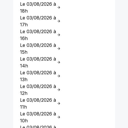
Le 03/08/2026 à
18h
Le 03/08/2026 à
17h
Le 03/08/2026 à
16h
Le 03/08/2026 à
15h
Le 03/08/2026 à
14h
Le 03/08/2026 à
13h
Le 03/08/2026 à
12h
Le 03/08/2026 à
11h
Le 03/08/2026 à
10h
Le 03/08/2026 à