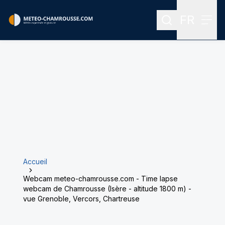
FR
Rechercher
Menu
Menu des
Accueil
Webcam meteo-chamrousse.com - Time lapse
webcam de Chamrousse (Isère - altitude 1800 m) -
vue Grenoble, Vercors, Chartreuse