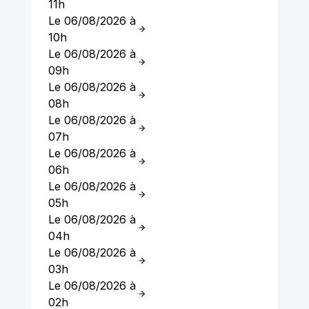
11h
Le 06/08/2026 à
10h
Le 06/08/2026 à
09h
Le 06/08/2026 à
08h
Le 06/08/2026 à
07h
Le 06/08/2026 à
06h
Le 06/08/2026 à
05h
Le 06/08/2026 à
04h
Le 06/08/2026 à
03h
Le 06/08/2026 à
02h