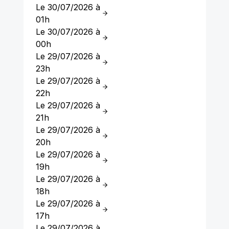
Le 30/07/2026 à
01h
Le 30/07/2026 à
00h
Le 29/07/2026 à
23h
Le 29/07/2026 à
22h
Le 29/07/2026 à
21h
Le 29/07/2026 à
20h
Le 29/07/2026 à
19h
Le 29/07/2026 à
18h
Le 29/07/2026 à
17h
Le 29/07/2026 à