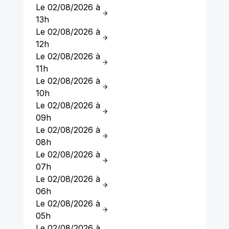
Le 02/08/2026 à
13h
Le 02/08/2026 à
12h
Le 02/08/2026 à
11h
Le 02/08/2026 à
10h
Le 02/08/2026 à
09h
Le 02/08/2026 à
08h
Le 02/08/2026 à
07h
Le 02/08/2026 à
06h
Le 02/08/2026 à
05h
Le 02/08/2026 à