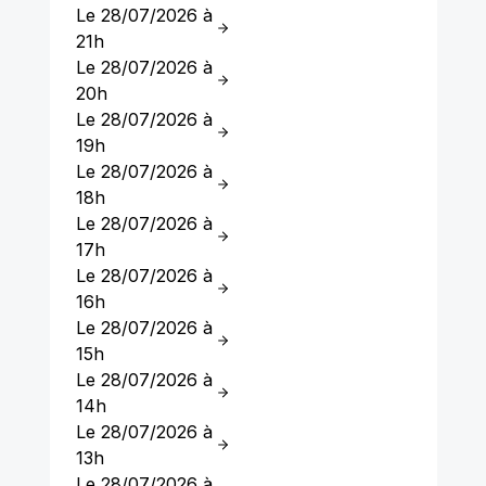
Le 28/07/2026 à
21h
Le 28/07/2026 à
20h
Le 28/07/2026 à
19h
Le 28/07/2026 à
18h
Le 28/07/2026 à
17h
Le 28/07/2026 à
16h
Le 28/07/2026 à
15h
Le 28/07/2026 à
14h
Le 28/07/2026 à
13h
Le 28/07/2026 à