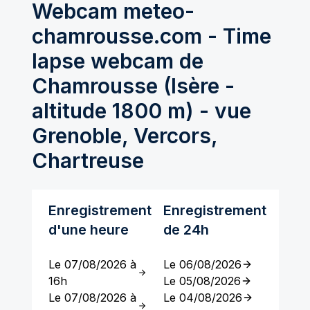
Webcam meteo-
chamrousse.com - Time
lapse webcam de
Chamrousse (Isère -
altitude 1800 m) - vue
Grenoble, Vercors,
Chartreuse
Enregistrement
Enregistrement
d'une heure
de 24h
Le 07/08/2026 à
Le 06/08/2026
16h
Le 05/08/2026
Le 07/08/2026 à
Le 04/08/2026