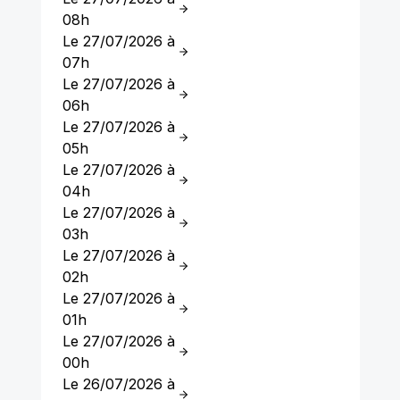
08h
Le 27/07/2026 à
07h
Le 27/07/2026 à
06h
Le 27/07/2026 à
05h
Le 27/07/2026 à
04h
Le 27/07/2026 à
03h
Le 27/07/2026 à
02h
Le 27/07/2026 à
01h
Le 27/07/2026 à
00h
Le 26/07/2026 à