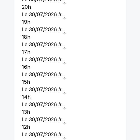
20h
Le 30/07/2026 à
19h
Le 30/07/2026 à
18h
Le 30/07/2026 à
17h
Le 30/07/2026 à
16h
Le 30/07/2026 à
15h
Le 30/07/2026 à
14h
Le 30/07/2026 à
13h
Le 30/07/2026 à
12h
Le 30/07/2026 à