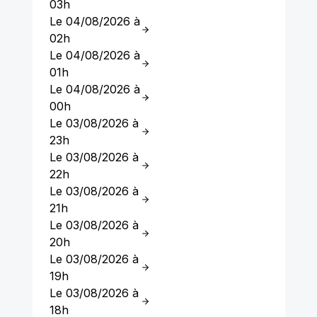
03h
Le 04/08/2026 à
02h
Le 04/08/2026 à
01h
Le 04/08/2026 à
00h
Le 03/08/2026 à
23h
Le 03/08/2026 à
22h
Le 03/08/2026 à
21h
Le 03/08/2026 à
20h
Le 03/08/2026 à
19h
Le 03/08/2026 à
18h