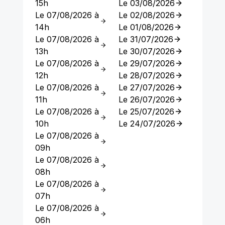
15h
Le 03/08/2026
Le 07/08/2026 à
Le 02/08/2026
14h
Le 01/08/2026
Le 07/08/2026 à
Le 31/07/2026
13h
Le 30/07/2026
Le 07/08/2026 à
Le 29/07/2026
12h
Le 28/07/2026
Le 07/08/2026 à
Le 27/07/2026
11h
Le 26/07/2026
Le 07/08/2026 à
Le 25/07/2026
10h
Le 24/07/2026
Le 07/08/2026 à
09h
Le 07/08/2026 à
08h
Le 07/08/2026 à
07h
Le 07/08/2026 à
06h