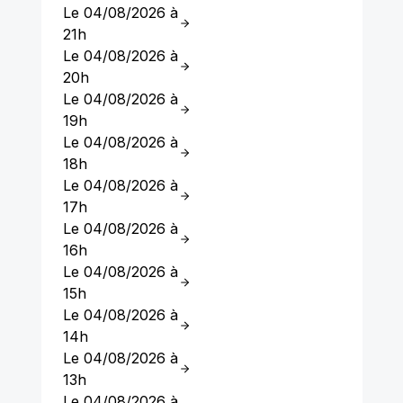
Le 04/08/2026 à
21h
Le 04/08/2026 à
20h
Le 04/08/2026 à
19h
Le 04/08/2026 à
18h
Le 04/08/2026 à
17h
Le 04/08/2026 à
16h
Le 04/08/2026 à
15h
Le 04/08/2026 à
14h
Le 04/08/2026 à
13h
Le 04/08/2026 à