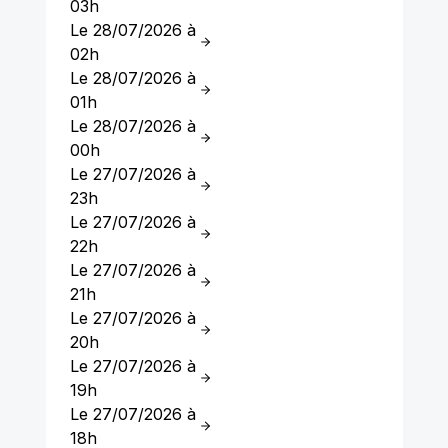
03h
Le 28/07/2026 à
02h
Le 28/07/2026 à
01h
Le 28/07/2026 à
00h
Le 27/07/2026 à
23h
Le 27/07/2026 à
22h
Le 27/07/2026 à
21h
Le 27/07/2026 à
20h
Le 27/07/2026 à
19h
Le 27/07/2026 à
18h