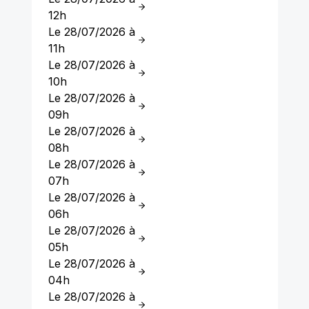
12h
Le 28/07/2026 à
11h
Le 28/07/2026 à
10h
Le 28/07/2026 à
09h
Le 28/07/2026 à
08h
Le 28/07/2026 à
07h
Le 28/07/2026 à
06h
Le 28/07/2026 à
05h
Le 28/07/2026 à
04h
Le 28/07/2026 à