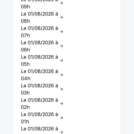
09h
Le 01/08/2026 à
08h
Le 01/08/2026 à
07h
Le 01/08/2026 à
06h
Le 01/08/2026 à
05h
Le 01/08/2026 à
04h
Le 01/08/2026 à
03h
Le 01/08/2026 à
02h
Le 01/08/2026 à
01h
Le 01/08/2026 à