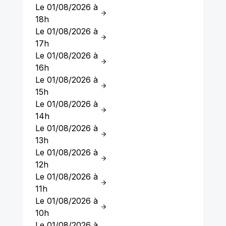
Le 01/08/2026 à
18h
Le 01/08/2026 à
17h
Le 01/08/2026 à
16h
Le 01/08/2026 à
15h
Le 01/08/2026 à
14h
Le 01/08/2026 à
13h
Le 01/08/2026 à
12h
Le 01/08/2026 à
11h
Le 01/08/2026 à
10h
Le 01/08/2026 à