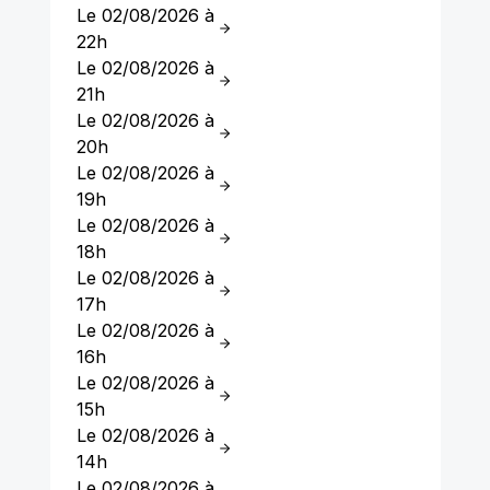
Le 02/08/2026 à
22h
Le 02/08/2026 à
21h
Le 02/08/2026 à
20h
Le 02/08/2026 à
19h
Le 02/08/2026 à
18h
Le 02/08/2026 à
17h
Le 02/08/2026 à
16h
Le 02/08/2026 à
15h
Le 02/08/2026 à
14h
Le 02/08/2026 à