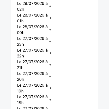
Le 28/07/2026 à
02h
Le 28/07/2026 à
01h
Le 28/07/2026 à
00h
Le 27/07/2026 à
23h
Le 27/07/2026 à
22h
Le 27/07/2026 à
21h
Le 27/07/2026 à
20h
Le 27/07/2026 à
19h
Le 27/07/2026 à
18h
Le 27/07/2026 à