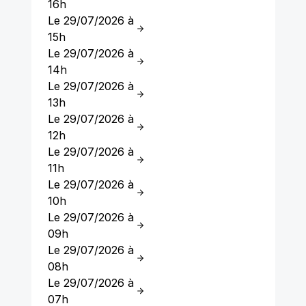
16h
Le 29/07/2026 à
15h
Le 29/07/2026 à
14h
Le 29/07/2026 à
13h
Le 29/07/2026 à
12h
Le 29/07/2026 à
11h
Le 29/07/2026 à
10h
Le 29/07/2026 à
09h
Le 29/07/2026 à
08h
Le 29/07/2026 à
07h