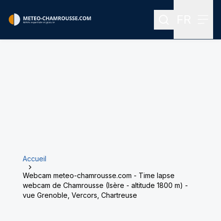
FR
Rechercher
Menu
Menu des
Accueil
Webcam meteo-chamrousse.com - Time lapse
webcam de Chamrousse (Isère - altitude 1800 m) -
vue Grenoble, Vercors, Chartreuse