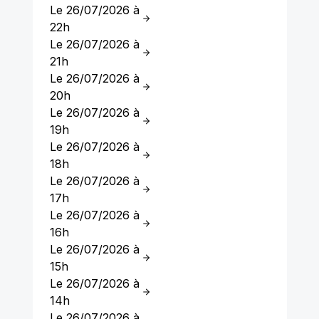
Le 26/07/2026 à
22h
Le 26/07/2026 à
21h
Le 26/07/2026 à
20h
Le 26/07/2026 à
19h
Le 26/07/2026 à
18h
Le 26/07/2026 à
17h
Le 26/07/2026 à
16h
Le 26/07/2026 à
15h
Le 26/07/2026 à
14h
Le 26/07/2026 à