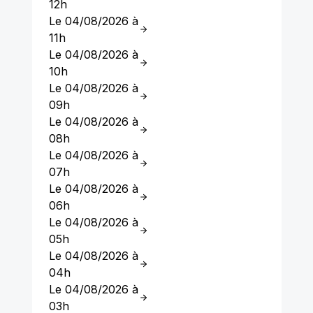
12h
Le 04/08/2026 à
11h
Le 04/08/2026 à
10h
Le 04/08/2026 à
09h
Le 04/08/2026 à
08h
Le 04/08/2026 à
07h
Le 04/08/2026 à
06h
Le 04/08/2026 à
05h
Le 04/08/2026 à
04h
Le 04/08/2026 à
03h