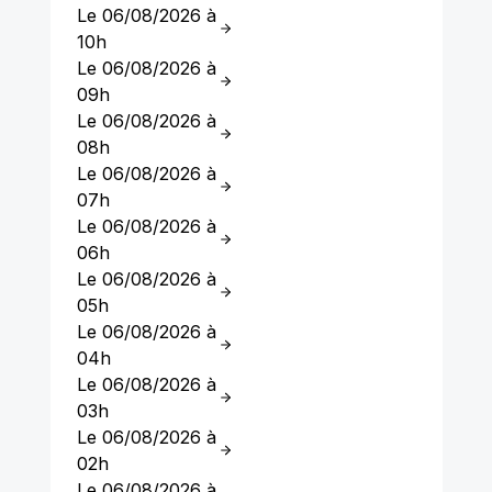
Le 06/08/2026 à
10h
Le 06/08/2026 à
09h
Le 06/08/2026 à
08h
Le 06/08/2026 à
07h
Le 06/08/2026 à
06h
Le 06/08/2026 à
05h
Le 06/08/2026 à
04h
Le 06/08/2026 à
03h
Le 06/08/2026 à
02h
Le 06/08/2026 à