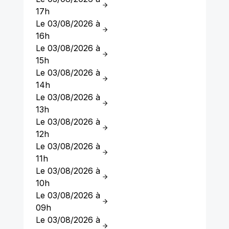
17h
Le 03/08/2026 à
16h
Le 03/08/2026 à
15h
Le 03/08/2026 à
14h
Le 03/08/2026 à
13h
Le 03/08/2026 à
12h
Le 03/08/2026 à
11h
Le 03/08/2026 à
10h
Le 03/08/2026 à
09h
Le 03/08/2026 à