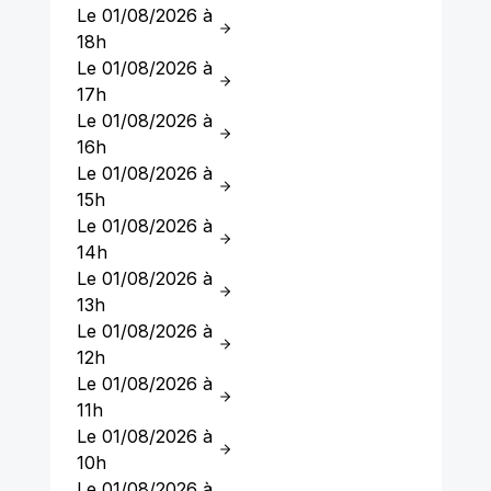
Le 01/08/2026 à
18h
Le 01/08/2026 à
17h
Le 01/08/2026 à
16h
Le 01/08/2026 à
15h
Le 01/08/2026 à
14h
Le 01/08/2026 à
13h
Le 01/08/2026 à
12h
Le 01/08/2026 à
11h
Le 01/08/2026 à
10h
Le 01/08/2026 à