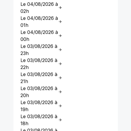
Le 04/08/2026 à
02h
Le 04/08/2026 à
01h
Le 04/08/2026 à
00h
Le 03/08/2026 à
23h
Le 03/08/2026 à
22h
Le 03/08/2026 à
21h
Le 03/08/2026 à
20h
Le 03/08/2026 à
19h
Le 03/08/2026 à
18h
Le 03/08/2026 à