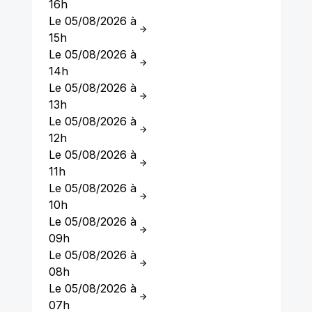
16h
Le 05/08/2026 à
15h
Le 05/08/2026 à
14h
Le 05/08/2026 à
13h
Le 05/08/2026 à
12h
Le 05/08/2026 à
11h
Le 05/08/2026 à
10h
Le 05/08/2026 à
09h
Le 05/08/2026 à
08h
Le 05/08/2026 à
07h