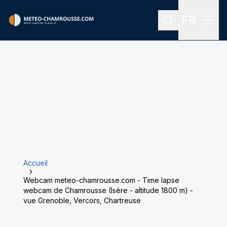
FR
Rechercher
Menu
Menu des
Accueil
Webcam meteo-chamrousse.com - Time lapse
webcam de Chamrousse (Isère - altitude 1800 m) -
vue Grenoble, Vercors, Chartreuse