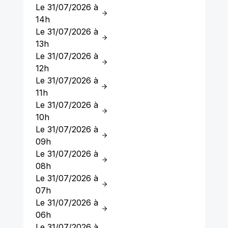
Le 31/07/2026 à
14h
Le 31/07/2026 à
13h
Le 31/07/2026 à
12h
Le 31/07/2026 à
11h
Le 31/07/2026 à
10h
Le 31/07/2026 à
09h
Le 31/07/2026 à
08h
Le 31/07/2026 à
07h
Le 31/07/2026 à
06h
Le 31/07/2026 à