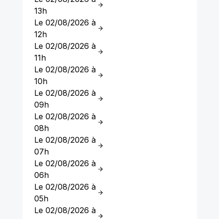
13h
Le 02/08/2026 à
12h
Le 02/08/2026 à
11h
Le 02/08/2026 à
10h
Le 02/08/2026 à
09h
Le 02/08/2026 à
08h
Le 02/08/2026 à
07h
Le 02/08/2026 à
06h
Le 02/08/2026 à
05h
Le 02/08/2026 à