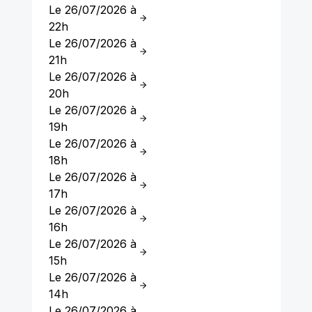
Le 26/07/2026 à
22h
Le 26/07/2026 à
21h
Le 26/07/2026 à
20h
Le 26/07/2026 à
19h
Le 26/07/2026 à
18h
Le 26/07/2026 à
17h
Le 26/07/2026 à
16h
Le 26/07/2026 à
15h
Le 26/07/2026 à
14h
Le 26/07/2026 à