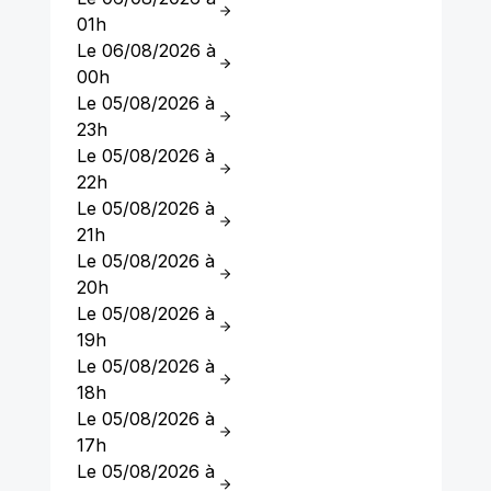
01h
Le 06/08/2026 à
00h
Le 05/08/2026 à
23h
Le 05/08/2026 à
22h
Le 05/08/2026 à
21h
Le 05/08/2026 à
20h
Le 05/08/2026 à
19h
Le 05/08/2026 à
18h
Le 05/08/2026 à
17h
Le 05/08/2026 à