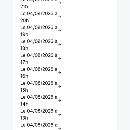
21h
Le 04/08/2026 à
20h
Le 04/08/2026 à
19h
Le 04/08/2026 à
18h
Le 04/08/2026 à
17h
Le 04/08/2026 à
16h
Le 04/08/2026 à
15h
Le 04/08/2026 à
14h
Le 04/08/2026 à
13h
Le 04/08/2026 à