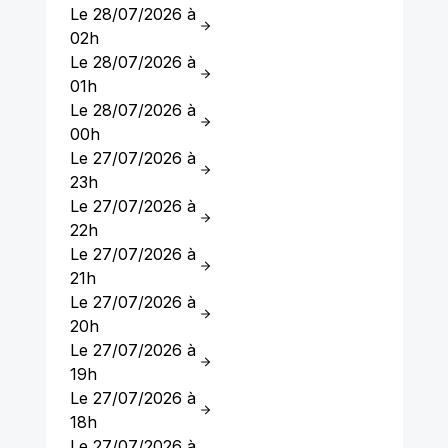
Le 28/07/2026 à
02h
Le 28/07/2026 à
01h
Le 28/07/2026 à
00h
Le 27/07/2026 à
23h
Le 27/07/2026 à
22h
Le 27/07/2026 à
21h
Le 27/07/2026 à
20h
Le 27/07/2026 à
19h
Le 27/07/2026 à
18h
Le 27/07/2026 à