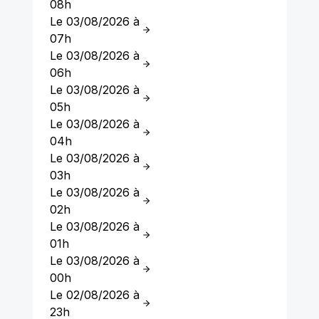
08h
Le 03/08/2026 à
07h
Le 03/08/2026 à
06h
Le 03/08/2026 à
05h
Le 03/08/2026 à
04h
Le 03/08/2026 à
03h
Le 03/08/2026 à
02h
Le 03/08/2026 à
01h
Le 03/08/2026 à
00h
Le 02/08/2026 à
23h