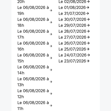
20h
Le 02/08/2026
Le 06/08/2026 à
Le 01/08/2026
19h
Le 31/07/2026
Le 06/08/2026 à
Le 30/07/2026
18h
Le 29/07/2026
Le 06/08/2026 à
Le 28/07/2026
17h
Le 27/07/2026
Le 06/08/2026 à
Le 26/07/2026
16h
Le 25/07/2026
Le 06/08/2026 à
Le 24/07/2026
15h
Le 23/07/2026
Le 06/08/2026 à
14h
Le 06/08/2026 à
13h
Le 06/08/2026 à
12h
Le 06/08/2026 à
11h