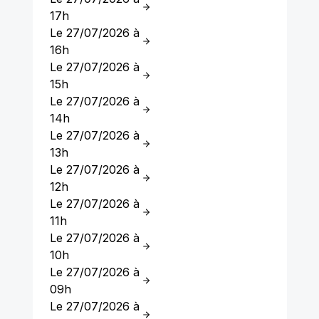
17h
Le 27/07/2026 à
16h
Le 27/07/2026 à
15h
Le 27/07/2026 à
14h
Le 27/07/2026 à
13h
Le 27/07/2026 à
12h
Le 27/07/2026 à
11h
Le 27/07/2026 à
10h
Le 27/07/2026 à
09h
Le 27/07/2026 à