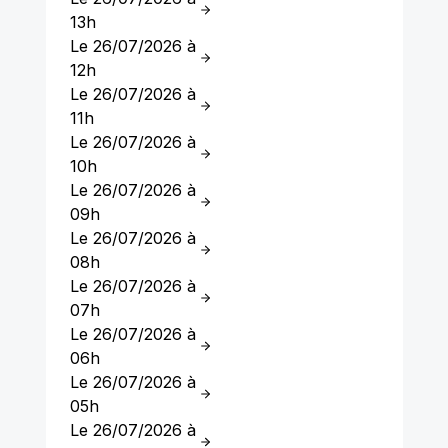
13h
Le 26/07/2026 à
12h
Le 26/07/2026 à
11h
Le 26/07/2026 à
10h
Le 26/07/2026 à
09h
Le 26/07/2026 à
08h
Le 26/07/2026 à
07h
Le 26/07/2026 à
06h
Le 26/07/2026 à
05h
Le 26/07/2026 à