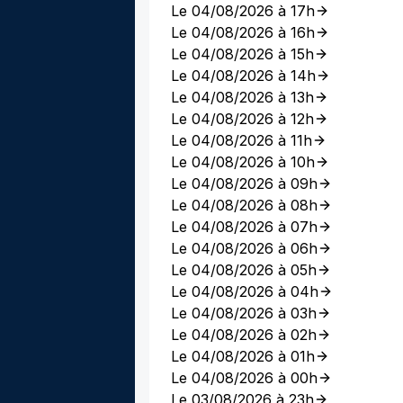
Le 04/08/2026 à 17h
Le 04/08/2026 à 16h
Le 04/08/2026 à 15h
Le 04/08/2026 à 14h
Le 04/08/2026 à 13h
Le 04/08/2026 à 12h
Le 04/08/2026 à 11h
Le 04/08/2026 à 10h
Le 04/08/2026 à 09h
Le 04/08/2026 à 08h
Le 04/08/2026 à 07h
Le 04/08/2026 à 06h
Le 04/08/2026 à 05h
Le 04/08/2026 à 04h
Le 04/08/2026 à 03h
Le 04/08/2026 à 02h
Le 04/08/2026 à 01h
Le 04/08/2026 à 00h
Le 03/08/2026 à 23h