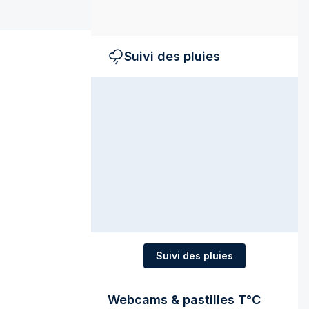
Suivi des pluies
Suivi des pluies
Webcams & pastilles T°C