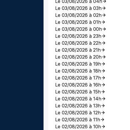
Le 03/08/2026 à 04h
Le 03/08/2026 à 03h
Le 03/08/2026 à 02h
Le 03/08/2026 à 01h
Le 03/08/2026 à 00h
Le 02/08/2026 à 23h
Le 02/08/2026 à 22h
Le 02/08/2026 à 21h
Le 02/08/2026 à 20h
Le 02/08/2026 à 19h
Le 02/08/2026 à 18h
Le 02/08/2026 à 17h
Le 02/08/2026 à 16h
Le 02/08/2026 à 15h
Le 02/08/2026 à 14h
Le 02/08/2026 à 13h
Le 02/08/2026 à 12h
Le 02/08/2026 à 11h
Le 02/08/2026 à 10h