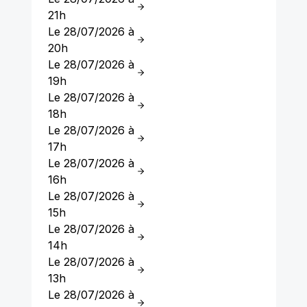
21h
Le 28/07/2026 à
20h
Le 28/07/2026 à
19h
Le 28/07/2026 à
18h
Le 28/07/2026 à
17h
Le 28/07/2026 à
16h
Le 28/07/2026 à
15h
Le 28/07/2026 à
14h
Le 28/07/2026 à
13h
Le 28/07/2026 à