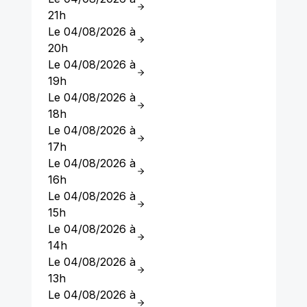
21h
Le 04/08/2026 à
20h
Le 04/08/2026 à
19h
Le 04/08/2026 à
18h
Le 04/08/2026 à
17h
Le 04/08/2026 à
16h
Le 04/08/2026 à
15h
Le 04/08/2026 à
14h
Le 04/08/2026 à
13h
Le 04/08/2026 à