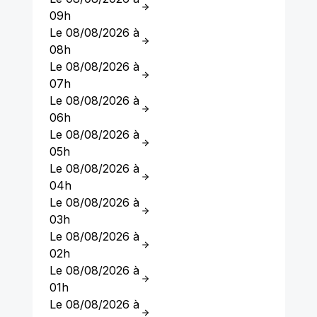
09h
Le 08/08/2026 à
08h
Le 08/08/2026 à
07h
Le 08/08/2026 à
06h
Le 08/08/2026 à
05h
Le 08/08/2026 à
04h
Le 08/08/2026 à
03h
Le 08/08/2026 à
02h
Le 08/08/2026 à
01h
Le 08/08/2026 à