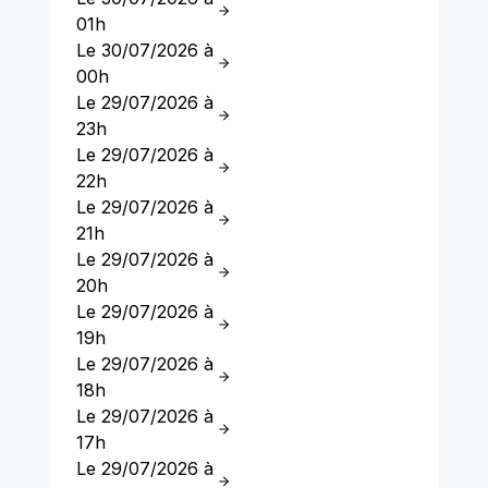
01h
Le 30/07/2026 à
00h
Le 29/07/2026 à
23h
Le 29/07/2026 à
22h
Le 29/07/2026 à
21h
Le 29/07/2026 à
20h
Le 29/07/2026 à
19h
Le 29/07/2026 à
18h
Le 29/07/2026 à
17h
Le 29/07/2026 à