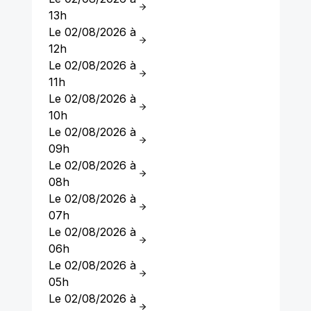
13h
Le 02/08/2026 à
12h
Le 02/08/2026 à
11h
Le 02/08/2026 à
10h
Le 02/08/2026 à
09h
Le 02/08/2026 à
08h
Le 02/08/2026 à
07h
Le 02/08/2026 à
06h
Le 02/08/2026 à
05h
Le 02/08/2026 à