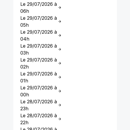
Le 29/07/2026 à
06h
Le 29/07/2026 à
05h
Le 29/07/2026 à
04h
Le 29/07/2026 à
03h
Le 29/07/2026 à
02h
Le 29/07/2026 à
01h
Le 29/07/2026 à
00h
Le 28/07/2026 à
23h
Le 28/07/2026 à
22h
Le 28/07/2026 à