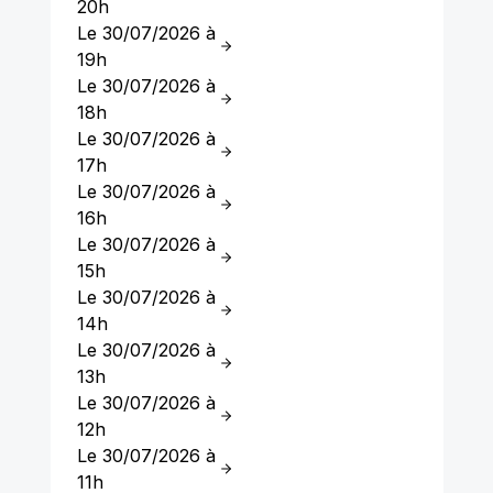
20h
Le 30/07/2026 à
19h
Le 30/07/2026 à
18h
Le 30/07/2026 à
17h
Le 30/07/2026 à
16h
Le 30/07/2026 à
15h
Le 30/07/2026 à
14h
Le 30/07/2026 à
13h
Le 30/07/2026 à
12h
Le 30/07/2026 à
11h