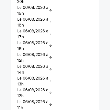
20h
Le 06/08/2026 à
19h
Le 06/08/2026 à
18h
Le 06/08/2026 à
17h
Le 06/08/2026 à
16h
Le 06/08/2026 à
15h
Le 06/08/2026 à
14h
Le 06/08/2026 à
13h
Le 06/08/2026 à
12h
Le 06/08/2026 à
11h