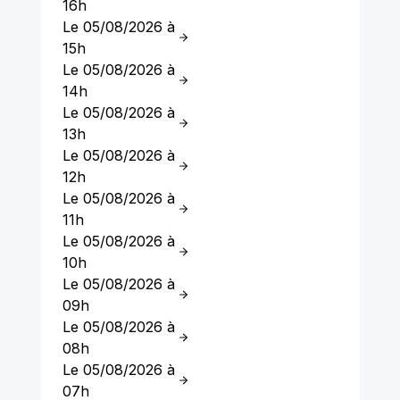
16h
Le 05/08/2026 à
15h
Le 05/08/2026 à
14h
Le 05/08/2026 à
13h
Le 05/08/2026 à
12h
Le 05/08/2026 à
11h
Le 05/08/2026 à
10h
Le 05/08/2026 à
09h
Le 05/08/2026 à
08h
Le 05/08/2026 à
07h