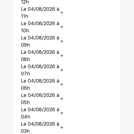
12h
Le 04/08/2026 à
11h
Le 04/08/2026 à
10h
Le 04/08/2026 à
09h
Le 04/08/2026 à
08h
Le 04/08/2026 à
07h
Le 04/08/2026 à
06h
Le 04/08/2026 à
05h
Le 04/08/2026 à
04h
Le 04/08/2026 à
03h