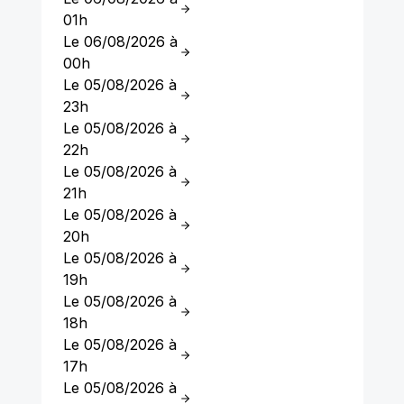
01h
Le 06/08/2026 à
00h
Le 05/08/2026 à
23h
Le 05/08/2026 à
22h
Le 05/08/2026 à
21h
Le 05/08/2026 à
20h
Le 05/08/2026 à
19h
Le 05/08/2026 à
18h
Le 05/08/2026 à
17h
Le 05/08/2026 à