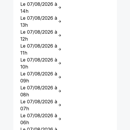
Le 07/08/2026 à
14h
Le 07/08/2026 à
13h
Le 07/08/2026 à
12h
Le 07/08/2026 à
11h
Le 07/08/2026 à
10h
Le 07/08/2026 à
09h
Le 07/08/2026 à
08h
Le 07/08/2026 à
07h
Le 07/08/2026 à
06h
Le 07/08/2026 à