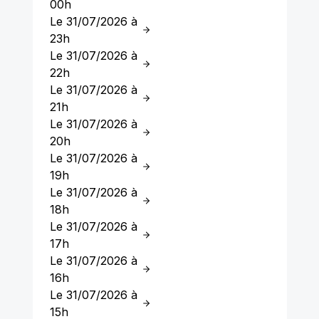
00h
Le 31/07/2026 à
23h
Le 31/07/2026 à
22h
Le 31/07/2026 à
21h
Le 31/07/2026 à
20h
Le 31/07/2026 à
19h
Le 31/07/2026 à
18h
Le 31/07/2026 à
17h
Le 31/07/2026 à
16h
Le 31/07/2026 à
15h