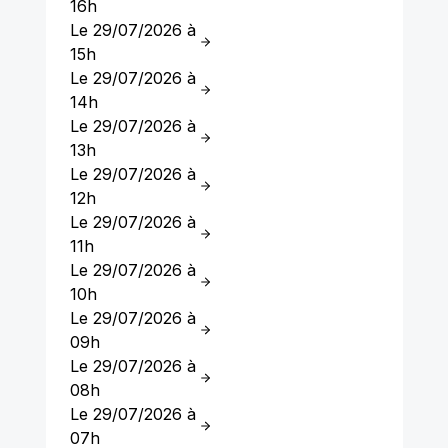
16h
Le 29/07/2026 à
15h
Le 29/07/2026 à
14h
Le 29/07/2026 à
13h
Le 29/07/2026 à
12h
Le 29/07/2026 à
11h
Le 29/07/2026 à
10h
Le 29/07/2026 à
09h
Le 29/07/2026 à
08h
Le 29/07/2026 à
07h