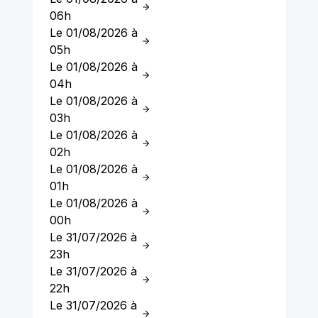
06h
Le 01/08/2026 à
05h
Le 01/08/2026 à
04h
Le 01/08/2026 à
03h
Le 01/08/2026 à
02h
Le 01/08/2026 à
01h
Le 01/08/2026 à
00h
Le 31/07/2026 à
23h
Le 31/07/2026 à
22h
Le 31/07/2026 à