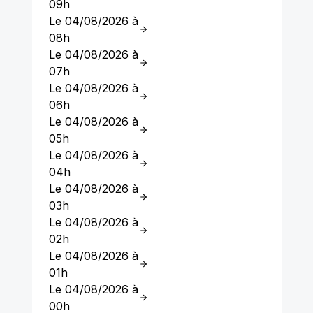
09h
Le 04/08/2026 à
08h
Le 04/08/2026 à
07h
Le 04/08/2026 à
06h
Le 04/08/2026 à
05h
Le 04/08/2026 à
04h
Le 04/08/2026 à
03h
Le 04/08/2026 à
02h
Le 04/08/2026 à
01h
Le 04/08/2026 à
00h