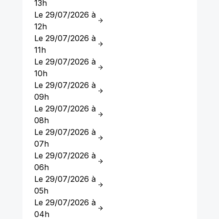
13h
Le 29/07/2026 à
12h
Le 29/07/2026 à
11h
Le 29/07/2026 à
10h
Le 29/07/2026 à
09h
Le 29/07/2026 à
08h
Le 29/07/2026 à
07h
Le 29/07/2026 à
06h
Le 29/07/2026 à
05h
Le 29/07/2026 à
04h