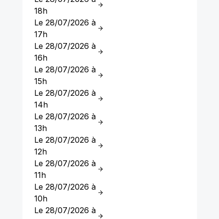
18h
Le 28/07/2026 à
17h
Le 28/07/2026 à
16h
Le 28/07/2026 à
15h
Le 28/07/2026 à
14h
Le 28/07/2026 à
13h
Le 28/07/2026 à
12h
Le 28/07/2026 à
11h
Le 28/07/2026 à
10h
Le 28/07/2026 à