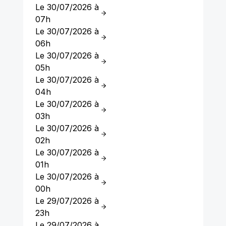
Le 30/07/2026 à
07h
Le 30/07/2026 à
06h
Le 30/07/2026 à
05h
Le 30/07/2026 à
04h
Le 30/07/2026 à
03h
Le 30/07/2026 à
02h
Le 30/07/2026 à
01h
Le 30/07/2026 à
00h
Le 29/07/2026 à
23h
Le 29/07/2026 à