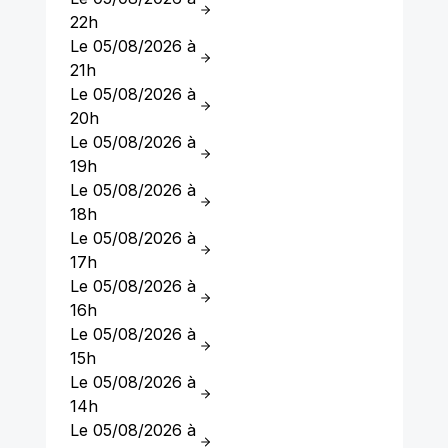
22h
Le 05/08/2026 à
21h
Le 05/08/2026 à
20h
Le 05/08/2026 à
19h
Le 05/08/2026 à
18h
Le 05/08/2026 à
17h
Le 05/08/2026 à
16h
Le 05/08/2026 à
15h
Le 05/08/2026 à
14h
Le 05/08/2026 à