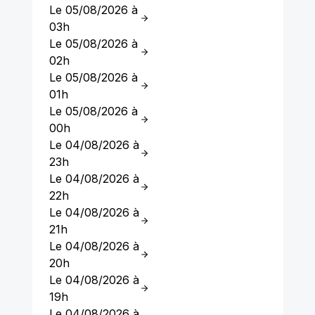
Le 05/08/2026 à
03h
Le 05/08/2026 à
02h
Le 05/08/2026 à
01h
Le 05/08/2026 à
00h
Le 04/08/2026 à
23h
Le 04/08/2026 à
22h
Le 04/08/2026 à
21h
Le 04/08/2026 à
20h
Le 04/08/2026 à
19h
Le 04/08/2026 à