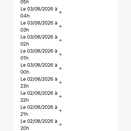
05h
Le 03/08/2026 à
04h
Le 03/08/2026 à
03h
Le 03/08/2026 à
02h
Le 03/08/2026 à
01h
Le 03/08/2026 à
00h
Le 02/08/2026 à
23h
Le 02/08/2026 à
22h
Le 02/08/2026 à
21h
Le 02/08/2026 à
20h