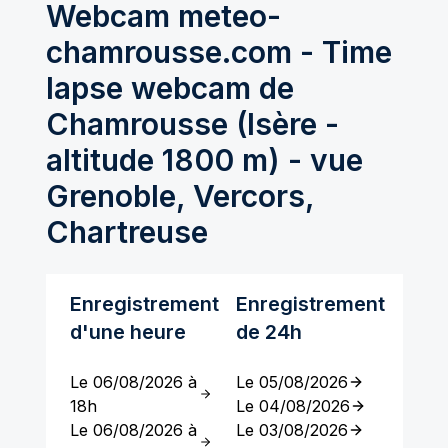
Webcam meteo-
chamrousse.com - Time
lapse webcam de
Chamrousse (Isère -
altitude 1800 m) - vue
Grenoble, Vercors,
Chartreuse
Enregistrement
Enregistrement
d'une heure
de 24h
Le 06/08/2026 à
Le 05/08/2026
18h
Le 04/08/2026
Le 06/08/2026 à
Le 03/08/2026