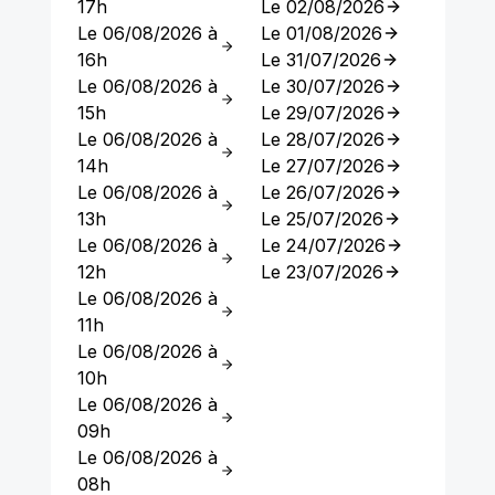
17h
Le 02/08/2026
Le 06/08/2026 à
Le 01/08/2026
16h
Le 31/07/2026
Le 06/08/2026 à
Le 30/07/2026
15h
Le 29/07/2026
Le 06/08/2026 à
Le 28/07/2026
14h
Le 27/07/2026
Le 06/08/2026 à
Le 26/07/2026
13h
Le 25/07/2026
Le 06/08/2026 à
Le 24/07/2026
12h
Le 23/07/2026
Le 06/08/2026 à
11h
Le 06/08/2026 à
10h
Le 06/08/2026 à
09h
Le 06/08/2026 à
08h