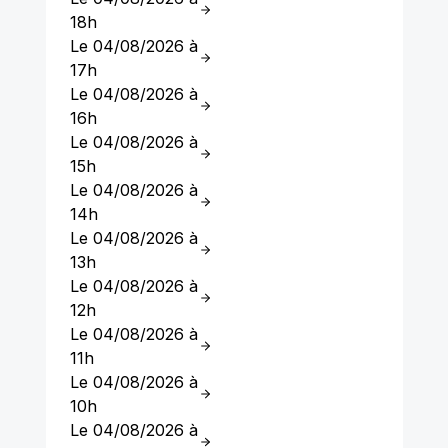
18h
Le 04/08/2026 à
17h
Le 04/08/2026 à
16h
Le 04/08/2026 à
15h
Le 04/08/2026 à
14h
Le 04/08/2026 à
13h
Le 04/08/2026 à
12h
Le 04/08/2026 à
11h
Le 04/08/2026 à
10h
Le 04/08/2026 à