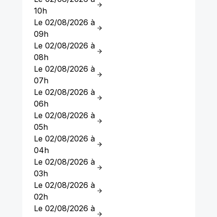
10h
Le 02/08/2026 à
09h
Le 02/08/2026 à
08h
Le 02/08/2026 à
07h
Le 02/08/2026 à
06h
Le 02/08/2026 à
05h
Le 02/08/2026 à
04h
Le 02/08/2026 à
03h
Le 02/08/2026 à
02h
Le 02/08/2026 à