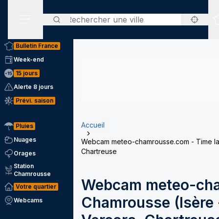
Rechercher
Menu secondaire
Bulletin France
Week-end
15 jours
Alerte 8 jours
Prévi. saison
Accueil
Pluies
Nuages
Webcam meteo-chamrousse.com - Time laps
Chartreuse
Orages
Station
Chamrousse
Webcam meteo-cha
Votre quartier
Chamrousse (Isère -
Webcams