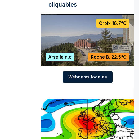
cliquables
Croix
16.7°C
Arselle
n.c
Roche B.
22.5°C
Webcams locales