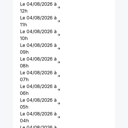
Le 04/08/2026 à
12h
Le 04/08/2026 à
11h
Le 04/08/2026 à
10h
Le 04/08/2026 à
09h
Le 04/08/2026 à
08h
Le 04/08/2026 à
07h
Le 04/08/2026 à
06h
Le 04/08/2026 à
05h
Le 04/08/2026 à
04h
Le 04/08/2026 à