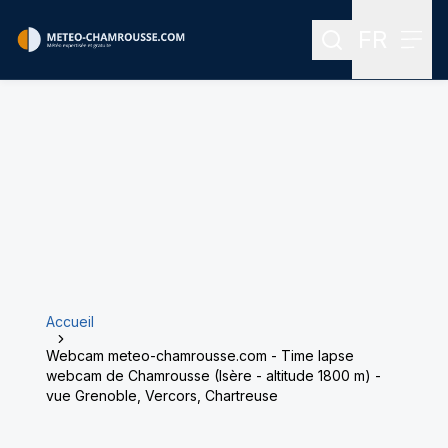
FR
Rechercher
Menu
Menu des
Accueil
Webcam meteo-chamrousse.com - Time lapse
webcam de Chamrousse (Isère - altitude 1800 m) -
vue Grenoble, Vercors, Chartreuse