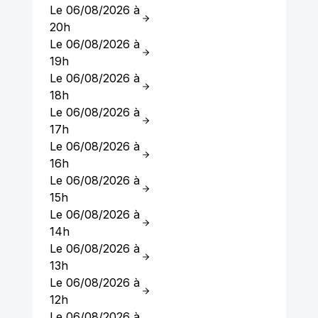
Le 06/08/2026 à
20h
Le 06/08/2026 à
19h
Le 06/08/2026 à
18h
Le 06/08/2026 à
17h
Le 06/08/2026 à
16h
Le 06/08/2026 à
15h
Le 06/08/2026 à
14h
Le 06/08/2026 à
13h
Le 06/08/2026 à
12h
Le 06/08/2026 à