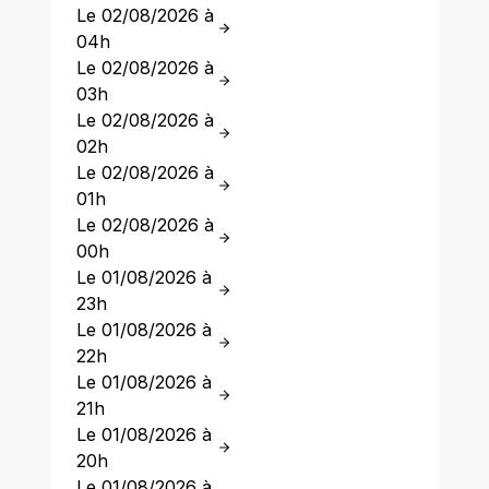
Le 02/08/2026 à
04h
Le 02/08/2026 à
03h
Le 02/08/2026 à
02h
Le 02/08/2026 à
01h
Le 02/08/2026 à
00h
Le 01/08/2026 à
23h
Le 01/08/2026 à
22h
Le 01/08/2026 à
21h
Le 01/08/2026 à
20h
Le 01/08/2026 à