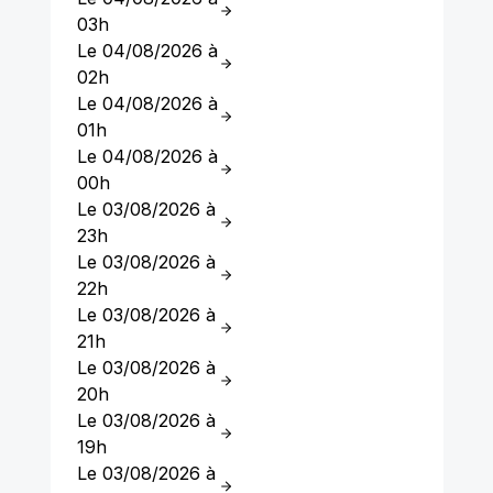
03h
Le 04/08/2026 à
02h
Le 04/08/2026 à
01h
Le 04/08/2026 à
00h
Le 03/08/2026 à
23h
Le 03/08/2026 à
22h
Le 03/08/2026 à
21h
Le 03/08/2026 à
20h
Le 03/08/2026 à
19h
Le 03/08/2026 à