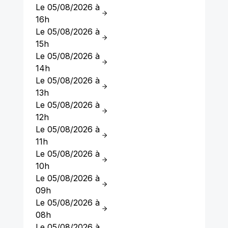
Le 05/08/2026 à
16h
Le 05/08/2026 à
15h
Le 05/08/2026 à
14h
Le 05/08/2026 à
13h
Le 05/08/2026 à
12h
Le 05/08/2026 à
11h
Le 05/08/2026 à
10h
Le 05/08/2026 à
09h
Le 05/08/2026 à
08h
Le 05/08/2026 à