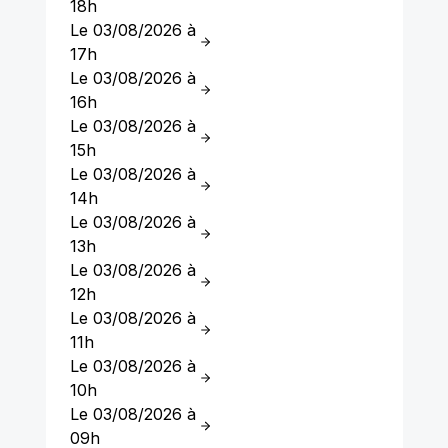
18h
Le 03/08/2026 à
17h
Le 03/08/2026 à
16h
Le 03/08/2026 à
15h
Le 03/08/2026 à
14h
Le 03/08/2026 à
13h
Le 03/08/2026 à
12h
Le 03/08/2026 à
11h
Le 03/08/2026 à
10h
Le 03/08/2026 à
09h