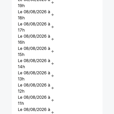
19h
Le 08/08/2026 à
18h
Le 08/08/2026 à
17h
Le 08/08/2026 à
16h
Le 08/08/2026 à
15h
Le 08/08/2026 à
14h
Le 08/08/2026 à
13h
Le 08/08/2026 à
12h
Le 08/08/2026 à
11h
Le 08/08/2026 à