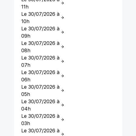
11h
Le 30/07/2026 à
10h
Le 30/07/2026 à
09h
Le 30/07/2026 à
08h
Le 30/07/2026 à
07h
Le 30/07/2026 à
06h
Le 30/07/2026 à
05h
Le 30/07/2026 à
04h
Le 30/07/2026 à
03h
Le 30/07/2026 à