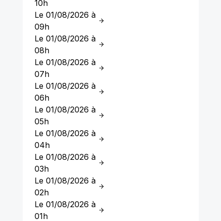
10h
Le 01/08/2026 à
09h
Le 01/08/2026 à
08h
Le 01/08/2026 à
07h
Le 01/08/2026 à
06h
Le 01/08/2026 à
05h
Le 01/08/2026 à
04h
Le 01/08/2026 à
03h
Le 01/08/2026 à
02h
Le 01/08/2026 à
01h