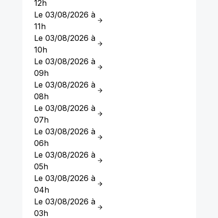
12h
Le 03/08/2026 à
11h
Le 03/08/2026 à
10h
Le 03/08/2026 à
09h
Le 03/08/2026 à
08h
Le 03/08/2026 à
07h
Le 03/08/2026 à
06h
Le 03/08/2026 à
05h
Le 03/08/2026 à
04h
Le 03/08/2026 à
03h