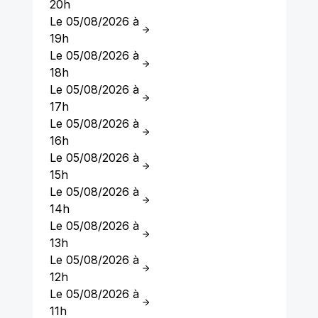
20h
Le 05/08/2026 à
19h
Le 05/08/2026 à
18h
Le 05/08/2026 à
17h
Le 05/08/2026 à
16h
Le 05/08/2026 à
15h
Le 05/08/2026 à
14h
Le 05/08/2026 à
13h
Le 05/08/2026 à
12h
Le 05/08/2026 à
11h