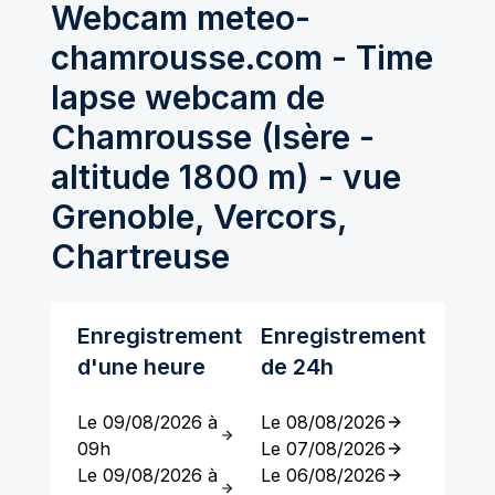
Webcam meteo-
chamrousse.com - Time
lapse webcam de
Chamrousse (Isère -
altitude 1800 m) - vue
Grenoble, Vercors,
Chartreuse
Enregistrement
Enregistrement
d'une heure
de 24h
Le 09/08/2026 à
Le 08/08/2026
09h
Le 07/08/2026
Le 09/08/2026 à
Le 06/08/2026