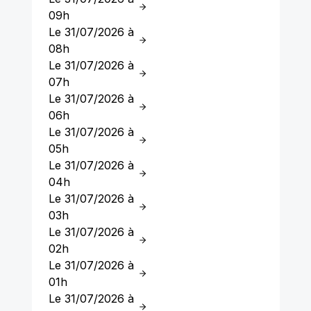
09h
Le 31/07/2026 à
08h
Le 31/07/2026 à
07h
Le 31/07/2026 à
06h
Le 31/07/2026 à
05h
Le 31/07/2026 à
04h
Le 31/07/2026 à
03h
Le 31/07/2026 à
02h
Le 31/07/2026 à
01h
Le 31/07/2026 à