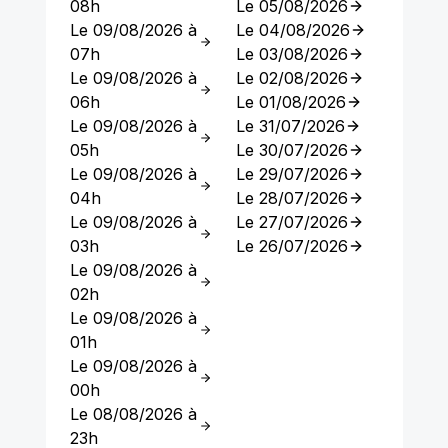
08h
Le 05/08/2026
Le 09/08/2026 à
Le 04/08/2026
07h
Le 03/08/2026
Le 09/08/2026 à
Le 02/08/2026
06h
Le 01/08/2026
Le 09/08/2026 à
Le 31/07/2026
05h
Le 30/07/2026
Le 09/08/2026 à
Le 29/07/2026
04h
Le 28/07/2026
Le 09/08/2026 à
Le 27/07/2026
03h
Le 26/07/2026
Le 09/08/2026 à
02h
Le 09/08/2026 à
01h
Le 09/08/2026 à
00h
Le 08/08/2026 à
23h