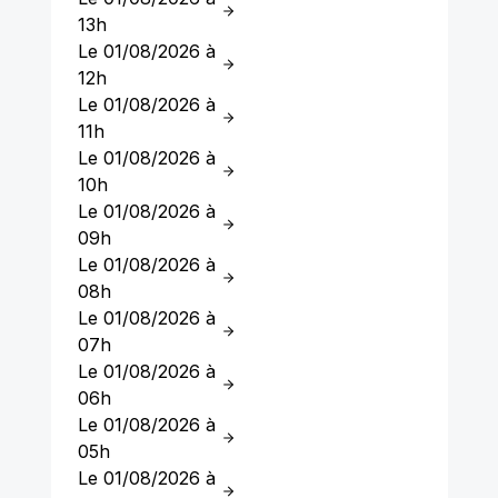
13h
Le 01/08/2026 à
12h
Le 01/08/2026 à
11h
Le 01/08/2026 à
10h
Le 01/08/2026 à
09h
Le 01/08/2026 à
08h
Le 01/08/2026 à
07h
Le 01/08/2026 à
06h
Le 01/08/2026 à
05h
Le 01/08/2026 à