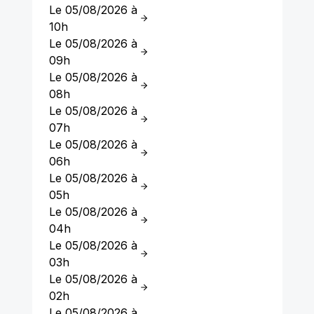
Le 05/08/2026 à
10h
Le 05/08/2026 à
09h
Le 05/08/2026 à
08h
Le 05/08/2026 à
07h
Le 05/08/2026 à
06h
Le 05/08/2026 à
05h
Le 05/08/2026 à
04h
Le 05/08/2026 à
03h
Le 05/08/2026 à
02h
Le 05/08/2026 à