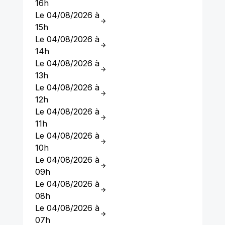
16h
Le 04/08/2026 à
15h
Le 04/08/2026 à
14h
Le 04/08/2026 à
13h
Le 04/08/2026 à
12h
Le 04/08/2026 à
11h
Le 04/08/2026 à
10h
Le 04/08/2026 à
09h
Le 04/08/2026 à
08h
Le 04/08/2026 à
07h