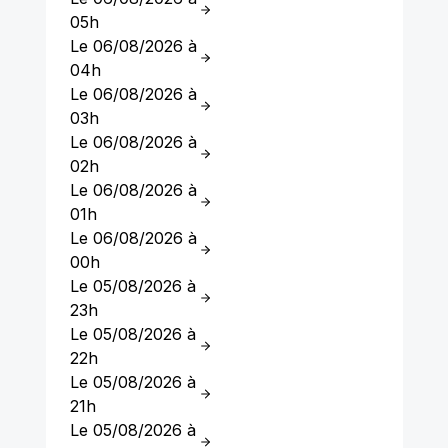
05h
Le 06/08/2026 à
04h
Le 06/08/2026 à
03h
Le 06/08/2026 à
02h
Le 06/08/2026 à
01h
Le 06/08/2026 à
00h
Le 05/08/2026 à
23h
Le 05/08/2026 à
22h
Le 05/08/2026 à
21h
Le 05/08/2026 à