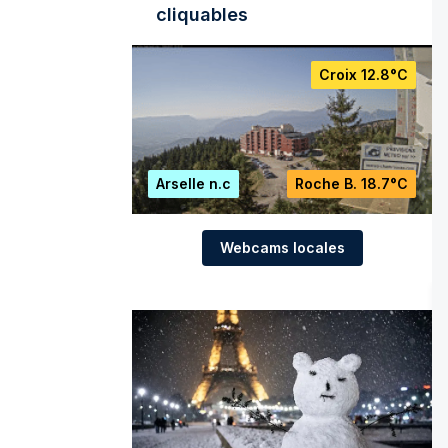
cliquables
Croix
12.8°C
Arselle
n.c
Roche B.
18.7°C
Webcams locales