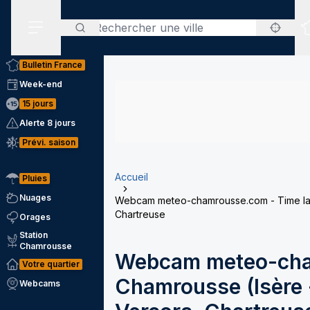
Rechercher
Menu secondaire
Bulletin France
Week-end
15 jours
Alerte 8 jours
Prévi. saison
Accueil
Pluies
Nuages
Webcam meteo-chamrousse.com - Time laps
Chartreuse
Orages
Station
Chamrousse
Webcam meteo-cha
Votre quartier
Chamrousse (Isère -
Webcams