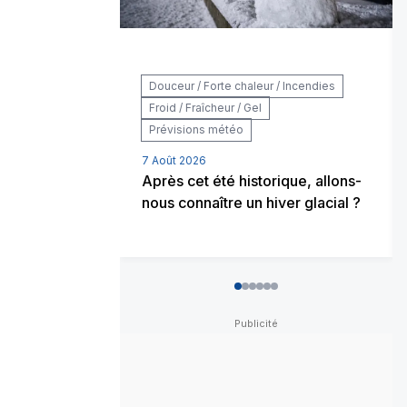
Douceur / Forte chaleur / Incendies
Froid / Fraîcheur / Gel
Prévisions météo
7 Août 2026
Après cet été historique, allons-
nous connaître un hiver glacial ?
0
1
2
3
4
5