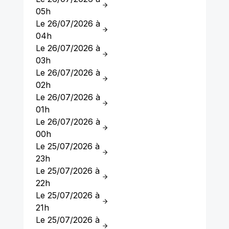
05h
Le 26/07/2026 à
04h
Le 26/07/2026 à
03h
Le 26/07/2026 à
02h
Le 26/07/2026 à
01h
Le 26/07/2026 à
00h
Le 25/07/2026 à
23h
Le 25/07/2026 à
22h
Le 25/07/2026 à
21h
Le 25/07/2026 à