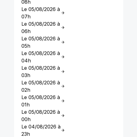
08h
Le 05/08/2026 à
07h
Le 05/08/2026 à
06h
Le 05/08/2026 à
05h
Le 05/08/2026 à
04h
Le 05/08/2026 à
03h
Le 05/08/2026 à
02h
Le 05/08/2026 à
01h
Le 05/08/2026 à
00h
Le 04/08/2026 à
23h