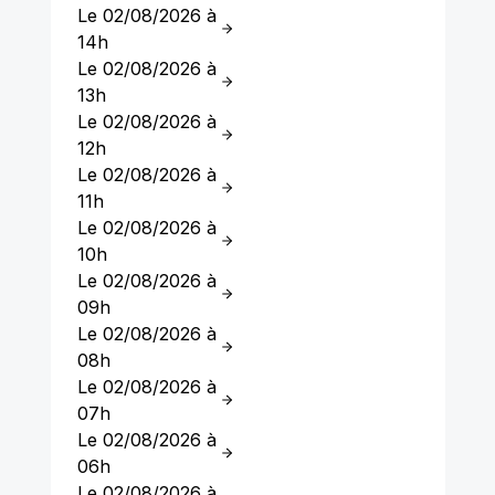
Le 02/08/2026 à
14h
Le 02/08/2026 à
13h
Le 02/08/2026 à
12h
Le 02/08/2026 à
11h
Le 02/08/2026 à
10h
Le 02/08/2026 à
09h
Le 02/08/2026 à
08h
Le 02/08/2026 à
07h
Le 02/08/2026 à
06h
Le 02/08/2026 à