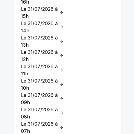
16h
Le 31/07/2026 à
15h
Le 31/07/2026 à
14h
Le 31/07/2026 à
13h
Le 31/07/2026 à
12h
Le 31/07/2026 à
11h
Le 31/07/2026 à
10h
Le 31/07/2026 à
09h
Le 31/07/2026 à
08h
Le 31/07/2026 à
07h