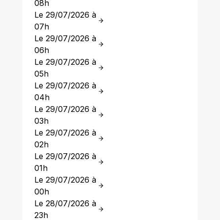
08h
Le 29/07/2026 à
07h
Le 29/07/2026 à
06h
Le 29/07/2026 à
05h
Le 29/07/2026 à
04h
Le 29/07/2026 à
03h
Le 29/07/2026 à
02h
Le 29/07/2026 à
01h
Le 29/07/2026 à
00h
Le 28/07/2026 à
23h