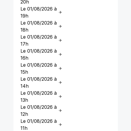
20h
Le 01/08/2026 à
19h
Le 01/08/2026 à
18h
Le 01/08/2026 à
17h
Le 01/08/2026 à
16h
Le 01/08/2026 à
15h
Le 01/08/2026 à
14h
Le 01/08/2026 à
13h
Le 01/08/2026 à
12h
Le 01/08/2026 à
11h