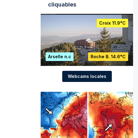
cliquables
Croix
11.9°C
Arselle
n.c
Roche B.
14.6°C
Webcams locales