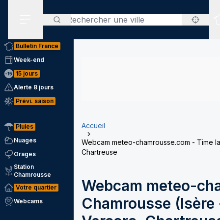
Rechercher
Menu secondaire
Bulletin France
Week-end
15 jours
Alerte 8 jours
Prévi. saison
Accueil
Pluies
Nuages
Webcam meteo-chamrousse.com - Time laps
Chartreuse
Orages
Station
Chamrousse
Webcam meteo-cha
Votre quartier
Chamrousse (Isère -
Webcams