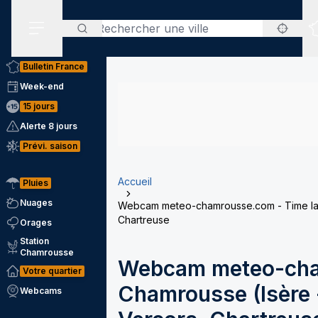
Rechercher
Menu secondaire
Bulletin France
Week-end
15 jours
Alerte 8 jours
Prévi. saison
Accueil
Pluies
Nuages
Webcam meteo-chamrousse.com - Time laps
Chartreuse
Orages
Station
Chamrousse
Webcam meteo-cha
Votre quartier
Chamrousse (Isère -
Webcams