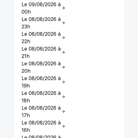
Le 09/08/2026 à
00h
Le 08/08/2026 à
23h
Le 08/08/2026 à
22h
Le 08/08/2026 à
21h
Le 08/08/2026 à
20h
Le 08/08/2026 à
19h
Le 08/08/2026 à
18h
Le 08/08/2026 à
17h
Le 08/08/2026 à
16h
Le 08/08/2026 à