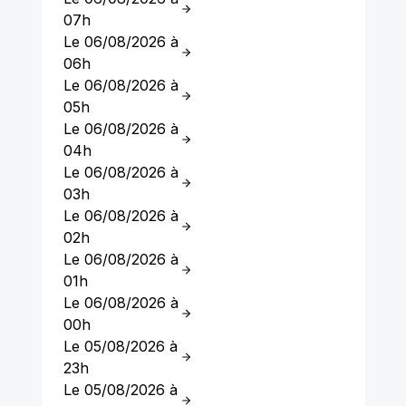
07h
Le 06/08/2026 à
06h
Le 06/08/2026 à
05h
Le 06/08/2026 à
04h
Le 06/08/2026 à
03h
Le 06/08/2026 à
02h
Le 06/08/2026 à
01h
Le 06/08/2026 à
00h
Le 05/08/2026 à
23h
Le 05/08/2026 à