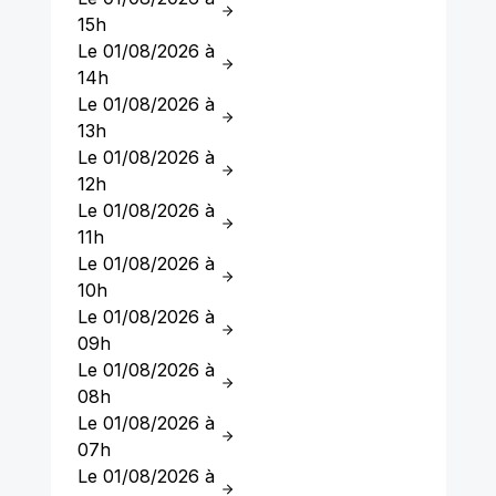
15h
Le 01/08/2026 à
14h
Le 01/08/2026 à
13h
Le 01/08/2026 à
12h
Le 01/08/2026 à
11h
Le 01/08/2026 à
10h
Le 01/08/2026 à
09h
Le 01/08/2026 à
08h
Le 01/08/2026 à
07h
Le 01/08/2026 à