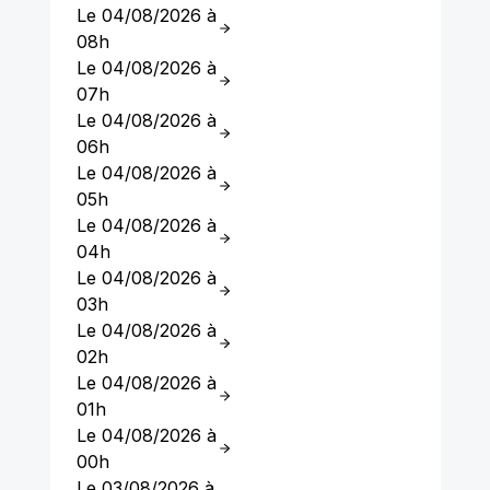
Le 04/08/2026 à
08h
Le 04/08/2026 à
07h
Le 04/08/2026 à
06h
Le 04/08/2026 à
05h
Le 04/08/2026 à
04h
Le 04/08/2026 à
03h
Le 04/08/2026 à
02h
Le 04/08/2026 à
01h
Le 04/08/2026 à
00h
Le 03/08/2026 à