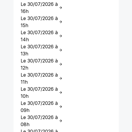
Le 30/07/2026 à
16h
Le 30/07/2026 à
15h
Le 30/07/2026 à
14h
Le 30/07/2026 à
13h
Le 30/07/2026 à
12h
Le 30/07/2026 à
11h
Le 30/07/2026 à
10h
Le 30/07/2026 à
09h
Le 30/07/2026 à
08h
Le 30/07/2026 à