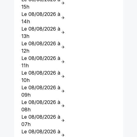
15h
Le 08/08/2026 à
14h
Le 08/08/2026 à
13h
Le 08/08/2026 à
12h
Le 08/08/2026 à
11h
Le 08/08/2026 à
10h
Le 08/08/2026 à
09h
Le 08/08/2026 à
08h
Le 08/08/2026 à
07h
Le 08/08/2026 à