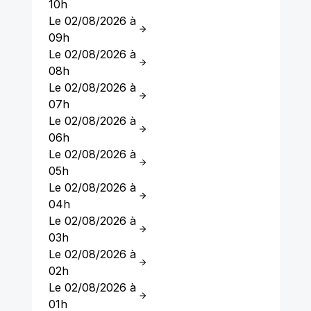
10h
Le 02/08/2026 à
09h
Le 02/08/2026 à
08h
Le 02/08/2026 à
07h
Le 02/08/2026 à
06h
Le 02/08/2026 à
05h
Le 02/08/2026 à
04h
Le 02/08/2026 à
03h
Le 02/08/2026 à
02h
Le 02/08/2026 à
01h