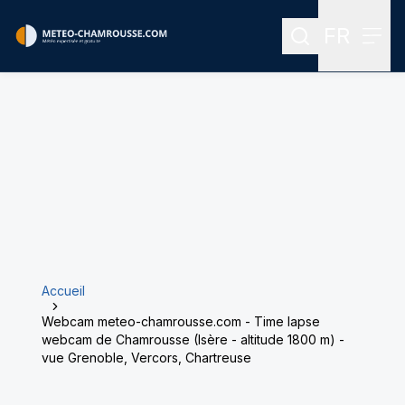
FR
Rechercher
Menu
Menu des
Accueil
Webcam meteo-chamrousse.com - Time lapse
webcam de Chamrousse (Isère - altitude 1800 m) -
vue Grenoble, Vercors, Chartreuse