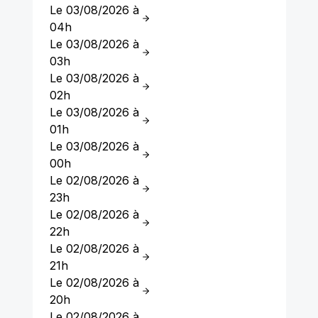
Le 03/08/2026 à
04h
Le 03/08/2026 à
03h
Le 03/08/2026 à
02h
Le 03/08/2026 à
01h
Le 03/08/2026 à
00h
Le 02/08/2026 à
23h
Le 02/08/2026 à
22h
Le 02/08/2026 à
21h
Le 02/08/2026 à
20h
Le 02/08/2026 à