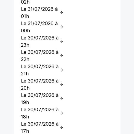
02h
Le 31/07/2026 à
01h
Le 31/07/2026 à
00h
Le 30/07/2026 à
23h
Le 30/07/2026 à
22h
Le 30/07/2026 à
21h
Le 30/07/2026 à
20h
Le 30/07/2026 à
19h
Le 30/07/2026 à
18h
Le 30/07/2026 à
17h