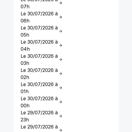
07h
Le 30/07/2026 à
06h
Le 30/07/2026 à
05h
Le 30/07/2026 à
04h
Le 30/07/2026 à
03h
Le 30/07/2026 à
02h
Le 30/07/2026 à
01h
Le 30/07/2026 à
00h
Le 29/07/2026 à
23h
Le 29/07/2026 à