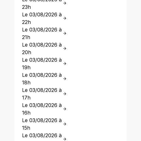
23h
Le 03/08/2026 à
22h
Le 03/08/2026 à
21h
Le 03/08/2026 à
20h
Le 03/08/2026 à
19h
Le 03/08/2026 à
18h
Le 03/08/2026 à
17h
Le 03/08/2026 à
16h
Le 03/08/2026 à
15h
Le 03/08/2026 à