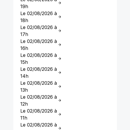
19h
Le 02/08/2026 à
18h
Le 02/08/2026 à
17h
Le 02/08/2026 à
16h
Le 02/08/2026 à
15h
Le 02/08/2026 à
14h
Le 02/08/2026 à
13h
Le 02/08/2026 à
12h
Le 02/08/2026 à
11h
Le 02/08/2026 à