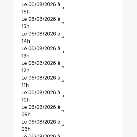
Le 06/08/2026 à
16h
Le 06/08/2026 à
15h
Le 06/08/2026 à
14h
Le 06/08/2026 à
13h
Le 06/08/2026 à
12h
Le 06/08/2026 à
11h
Le 06/08/2026 à
10h
Le 06/08/2026 à
09h
Le 06/08/2026 à
08h
Le 06/08/2026 à