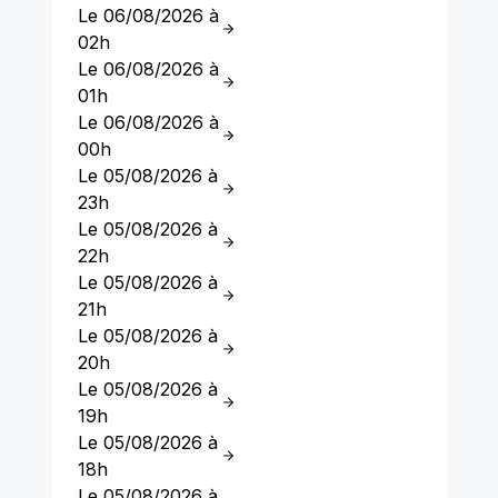
Le 06/08/2026 à
02h
Le 06/08/2026 à
01h
Le 06/08/2026 à
00h
Le 05/08/2026 à
23h
Le 05/08/2026 à
22h
Le 05/08/2026 à
21h
Le 05/08/2026 à
20h
Le 05/08/2026 à
19h
Le 05/08/2026 à
18h
Le 05/08/2026 à