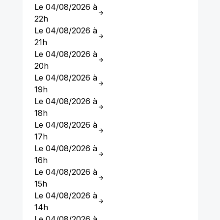
Le 04/08/2026 à
22h
Le 04/08/2026 à
21h
Le 04/08/2026 à
20h
Le 04/08/2026 à
19h
Le 04/08/2026 à
18h
Le 04/08/2026 à
17h
Le 04/08/2026 à
16h
Le 04/08/2026 à
15h
Le 04/08/2026 à
14h
Le 04/08/2026 à