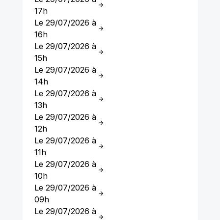
17h
Le 29/07/2026 à
16h
Le 29/07/2026 à
15h
Le 29/07/2026 à
14h
Le 29/07/2026 à
13h
Le 29/07/2026 à
12h
Le 29/07/2026 à
11h
Le 29/07/2026 à
10h
Le 29/07/2026 à
09h
Le 29/07/2026 à