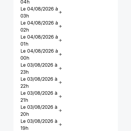
04h
Le 04/08/2026 à
03h
Le 04/08/2026 à
02h
Le 04/08/2026 à
01h
Le 04/08/2026 à
00h
Le 03/08/2026 à
23h
Le 03/08/2026 à
22h
Le 03/08/2026 à
21h
Le 03/08/2026 à
20h
Le 03/08/2026 à
19h