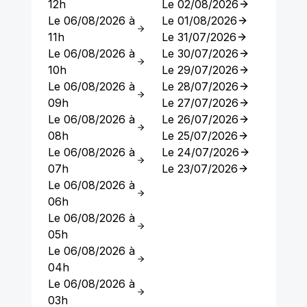
12h
Le 02/08/2026
Le 06/08/2026 à
Le 01/08/2026
11h
Le 31/07/2026
Le 06/08/2026 à
Le 30/07/2026
10h
Le 29/07/2026
Le 06/08/2026 à
Le 28/07/2026
09h
Le 27/07/2026
Le 06/08/2026 à
Le 26/07/2026
08h
Le 25/07/2026
Le 06/08/2026 à
Le 24/07/2026
07h
Le 23/07/2026
Le 06/08/2026 à
06h
Le 06/08/2026 à
05h
Le 06/08/2026 à
04h
Le 06/08/2026 à
03h