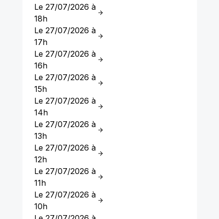
Le 27/07/2026 à
18h
Le 27/07/2026 à
17h
Le 27/07/2026 à
16h
Le 27/07/2026 à
15h
Le 27/07/2026 à
14h
Le 27/07/2026 à
13h
Le 27/07/2026 à
12h
Le 27/07/2026 à
11h
Le 27/07/2026 à
10h
Le 27/07/2026 à