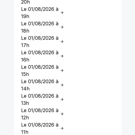
20h
Le 01/08/2026 à
19h
Le 01/08/2026 à
18h
Le 01/08/2026 à
17h
Le 01/08/2026 à
16h
Le 01/08/2026 à
15h
Le 01/08/2026 à
14h
Le 01/08/2026 à
13h
Le 01/08/2026 à
12h
Le 01/08/2026 à
11h