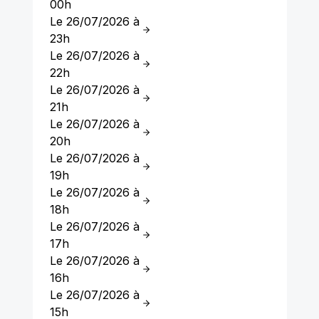
00h
Le 26/07/2026 à
23h
Le 26/07/2026 à
22h
Le 26/07/2026 à
21h
Le 26/07/2026 à
20h
Le 26/07/2026 à
19h
Le 26/07/2026 à
18h
Le 26/07/2026 à
17h
Le 26/07/2026 à
16h
Le 26/07/2026 à
15h