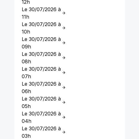
12h
Le 30/07/2026 à
11h
Le 30/07/2026 à
10h
Le 30/07/2026 à
09h
Le 30/07/2026 à
08h
Le 30/07/2026 à
07h
Le 30/07/2026 à
06h
Le 30/07/2026 à
05h
Le 30/07/2026 à
04h
Le 30/07/2026 à
03h